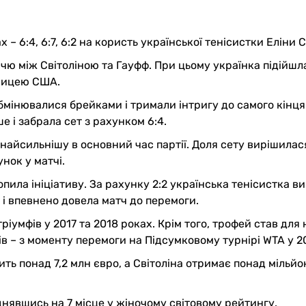
 6:4, 6:7, 6:2 на користь української тенісистки Еліни Св
ччю між Світоліною та Гауфф. При цьому українка підійшл
вницею США.
обмінювалися брейками і тримали інтригу до самого кінця
е і забрала сет з рахунком 6:4.
 найсильнішу в основний час партії. Доля сету вирішилас
нок у матчі.
пила ініціативу. За рахунку 2:2 українська тенісистка в
 і впевнено довела матч до перемоги.
ріумфів у 2017 та 2018 роках. Крім того, трофей став для 
ів – з моменту перемоги на Підсумковому турнірі WTA у 20
ть понад 7,2 млн євро, а Світоліна отримає понад мільйо
піднявшись на 7 місце у жіночому світовому рейтингу.