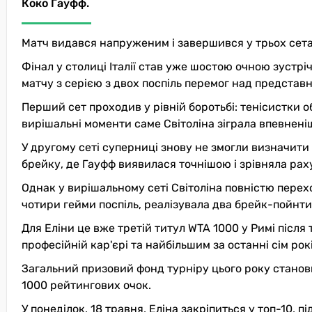
Коко Гауфф.
Матч видався напруженим і завершився у трьох сетах –
Фінал у столиці Італії став уже шостою очною зустрі
матчу з серією з двох поспіль перемог над предста
Перший сет проходив у рівній боротьбі: тенісистки 
вирішальні моменти саме Світоліна зіграла впевненіш
У другому сеті суперниці знову не змогли визначити
брейку, де Гауфф виявилася точнішою і зрівняла раху
Однак у вирішальному сеті Світоліна повністю перехо
чотири гейми поспіль, реалізувала два брейк-пойнти
Для Еліни це вже третій титул WTA 1000 у Римі після т
професійній кар'єрі та найбільшим за останні сім рок
Загальний призовий фонд турніру цього року станови
1000 рейтингових очок.
У понеділок, 18 травня, Еліна закріпиться у топ-10, 