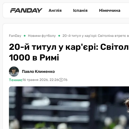
Англія
Іспанія
Німеччина
FanDay
Новини футболу
20-й титул у кар'єрі: Світоліна втретє
20-й титул у кар'єрі: Світо
1000 в Римі
Павло Клименко
Теннис
16 травня 2026, 22:26
76