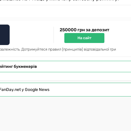
250000 грн за депозит
На сайт
 залежність. Дотримуйтеся правил (принципів) відповідальної гри
ейтинг букмекерів
FanDay.net у Google News