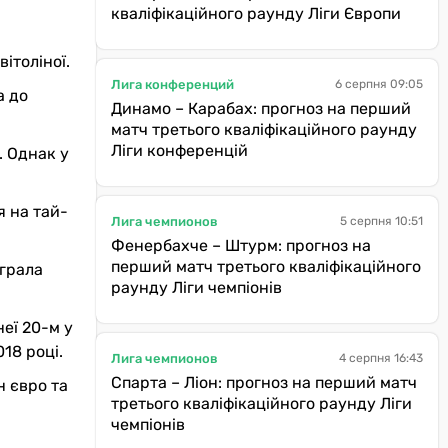
кваліфікаційного раунду Ліги Європи
ітоліної.
Лига конференций
6 серпня 09:05
а до
Динамо – Карабах: прогноз на перший
матч третього кваліфікаційного раунду
Ліги конференцій
. Однак у
я на тай-
Лига чемпионов
5 серпня 10:51
Фенербахче – Штурм: прогноз на
перший матч третього кваліфікаційного
играла
раунду Ліги чемпіонів
неї 20-м у
18 році.
Лига чемпионов
4 серпня 16:43
Спарта – Ліон: прогноз на перший матч
н євро та
третього кваліфікаційного раунду Ліги
чемпіонів