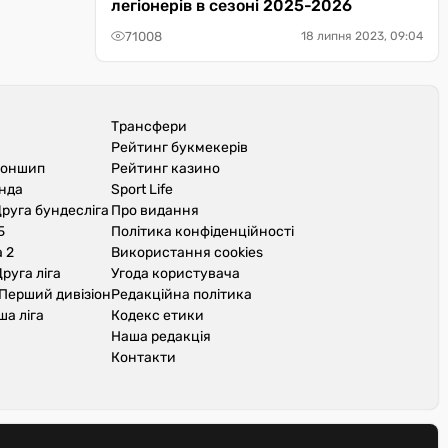
легіонерів в сезоні 2025-2026
71008
18 липня 2023, 09:04
Трансфери
Рейтинг букмекерів
іоншип
Рейтинг казино
унда
Sport Life
руга бундесліга
Про видання
Б
Політика конфіденційності
 2
Використання cookies
руга ліга
Угода користувача
Перший дивізіон
Редакційна політика
ша ліга
Кодекс етики
Наша редакція
Контакти