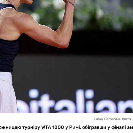
Еліна Світоліна. Фото:
ожницею турніру WTA 1000 у Римі, обігравши у фіналі а