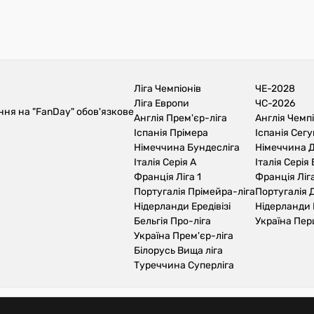
Ліга Чемпіонів
ЧЕ-2028
Ліга Европи
ЧС-2026
ння на "FanDay" обов'язкове
Англія Прем'єр-ліга
Англія Чемп
Іспанія Прімера
Іспанія Сег
Німеччина Бундесліга
Німеччина Д
Італія Серія А
Італія Серія 
Франція Ліга 1
Франція Ліга
Португалія Прімейра-ліга
Португалія Д
Нідерланди Ередівізі
Нідерланди 
Бельгія Про-ліга
Україна Пер
Україна Прем'єр-ліга
Білорусь Вища ліга
Туреччина Суперліга