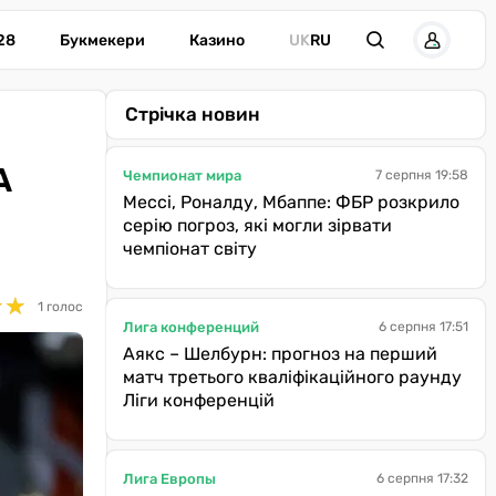
28
Букмекери
Казино
UK
RU
Стрічка новин
A
Чемпионат мира
7 серпня 19:58
Мессі, Роналду, Мбаппе: ФБР розкрило
серію погроз, які могли зірвати
чемпіонат світу
★
★
★
★
1 голос
Лига конференций
6 серпня 17:51
Аякс – Шелбурн: прогноз на перший
матч третього кваліфікаційного раунду
Ліги конференцій
Лига Европы
6 серпня 17:32