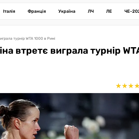
Італія
Франція
Україна
ЛЧ
ЛЕ
ЧЕ-20
 виграла турнір WTA 1000 в Римі
ліна втретє виграла турнір WT
★
★
★
★
★
★