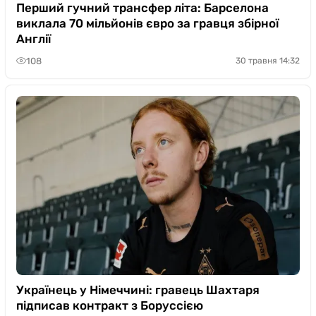
Казино
Перший гучний трансфер літа: Барселона
виклала 70 мільйонів євро за гравця збірної
Англії
108
30 травня 14:32
Українець у Німеччині: гравець Шахтаря
підписав контракт з Боруссією