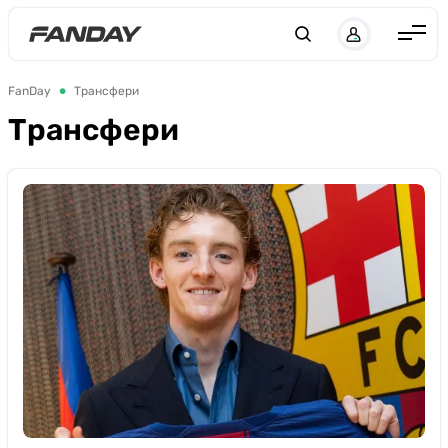
UK
RU
Англія
FanDay
Трансфери
Іспанія
Трансфери
Німеччина
Італія
Франція
Україна
ЛЧ
ЛЕ
ЧЕ-2028
Букмекери