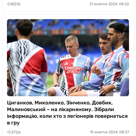
8310
21 жовтня 2024, 08:22
Циганков, Миколенко, Зінченко, Довбик,
Малиновський – на лікарняному. Зібрали
інформацію, коли хто з легіонерів повернеться
в гру
3726
19 жовтня 2024, 08:27