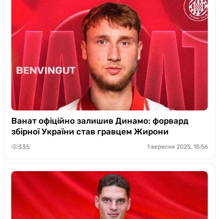
Ванат офіційно залишив Динамо: форвард
збірної України став гравцем Жирони
335
1 вересня 2025, 15:56