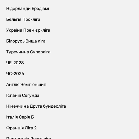
Нідерланди Ередівізі
Бельгія Про-ліга
Україна Прем'єр-ліга
Білорусь Вища ліга
Туреччина Суперліга
ЧЕ-2028
ЧС-2026
Англія Чемпіоншип
Іспанія Сегунда
Німеччина Друга бундесліга
Італія Серія Б
Франція Ліга 2
Португалія Друга ліга