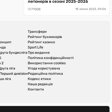
легіонерів в сезоні 2025-2026
71008
18 липня 2023, 09:04
Трансфери
Рейтинг букмекерів
іоншип
Рейтинг казино
унда
Sport Life
руга бундесліга
Про видання
Б
Політика конфіденційності
 2
Використання cookies
руга ліга
Угода користувача
Перший дивізіон
Редакційна політика
ша ліга
Кодекс етики
Наша редакція
Контакти