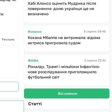
Хабі Алонсо оцінить Мудрика після
повернення: долю українця ще не
визначено
ти
Испания
3 серпня 08:45
Кохана Мбаппе не витримала: відома
Реклама
актриса пригрозила судом
ФИФА
2 серпня 22:32
Роналду, Трамп і мільйони Інфантіно:
нове розслідування приголомшило
футбольний світ
Всі новини
Статті