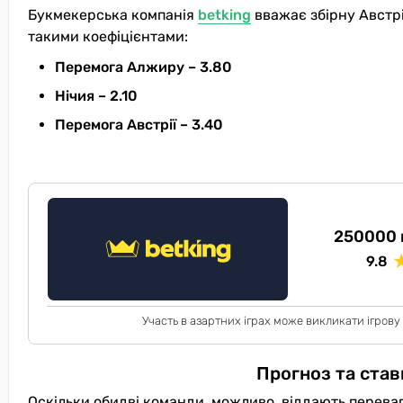
Букмекерська компанія
betking
вважає збірну Австрі
такими коефіцієнтами:
Перемога Алжиру – 3.80
Нічия – 2.10
Перемога Австрії – 3.40
250000 
9.8
Участь в азартних іграх може викликати ігрову
Прогноз та став
Оскільки обидві команди, можливо, віддають перевагу