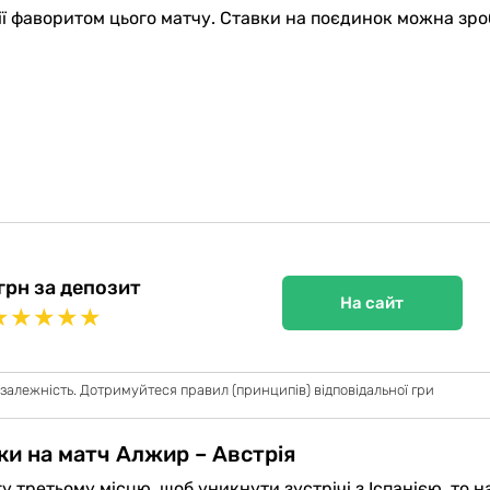
ї фаворитом цього матчу. Ставки на поєдинок можна зро
грн за депозит
На сайт
★
★
★
★
★
 залежність. Дотримуйтеся правил (принципів) відповідальної гри
ки на матч Алжир – Австрія
 третьому місцю, щоб уникнути зустрічі з Іспанією, то н