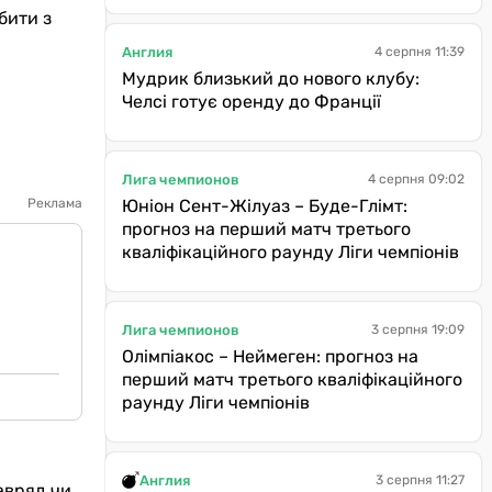
бити з
Англия
4 серпня 11:39
Мудрик близький до нового клубу:
Челсі готує оренду до Франції
Лига чемпионов
4 серпня 09:02
Реклама
Юніон Сент-Жілуаз – Буде-Глімт:
прогноз на перший матч третього
кваліфікаційного раунду Ліги чемпіонів
Лига чемпионов
3 серпня 19:09
Олімпіакос – Неймеген: прогноз на
перший матч третього кваліфікаційного
раунду Ліги чемпіонів
Англия
3 серпня 11:27
авряд чи