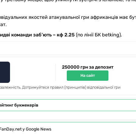
ивідуальних якостей атакувальної гри африканців має бу
ат.
идві команди заб’ють – кф 2.25
(по лінії БК betking).
250000 грн за депозит
На сайт
 залежність. Дотримуйтеся правил (принципів) відповідальної гри
ейтинг букмекерів
FanDay.net у Google News