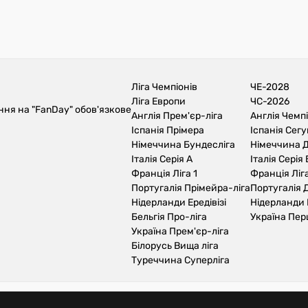
Ліга Чемпіонів
ЧЕ-2028
Ліга Европи
ЧС-2026
ння на "FanDay" обов'язкове
Англія Прем'єр-ліга
Англія Чемп
Іспанія Прімера
Іспанія Сег
Німеччина Бундесліга
Німеччина Д
Італія Серія А
Італія Серія 
Франція Ліга 1
Франція Ліга
Португалія Прімейра-ліга
Португалія Д
Нідерланди Ередівізі
Нідерланди 
Бельгія Про-ліга
Україна Пер
Україна Прем'єр-ліга
Білорусь Вища ліга
Туреччина Суперліга