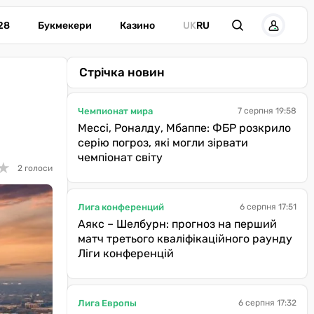
28
Букмекери
Казино
UK
RU
Стрічка новин
Чемпионат мира
7 серпня 19:58
Мессі, Роналду, Мбаппе: ФБР розкрило
серію погроз, які могли зірвати
чемпіонат світу
★
★
2 голоси
Лига конференций
6 серпня 17:51
Аякс – Шелбурн: прогноз на перший
матч третього кваліфікаційного раунду
Ліги конференцій
Лига Европы
6 серпня 17:32