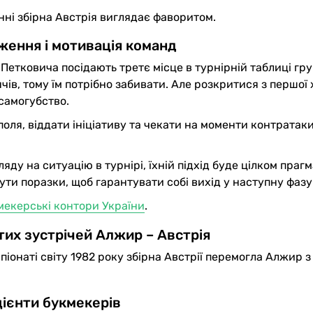
нні збірна Австрія виглядає фаворитом.
ження і мотивація команд
Петковича посідають третє місце в турнірній таблиці гру
чів, тому їм потрібно забивати. Але розкритися з першої
 самогубство.
оля, віддати ініціативу та чекати на моменти контратак
ляду на ситуацію в турнірі, їхній підхід буде цілком праг
ти поразки, щоб гарантувати собі вихід у наступну фазу
мекерські контори України
.
их зустрічей Алжир – Австрія
онаті світу 1982 року збірна Австрії перемогла Алжир з
ієнти букмекерів