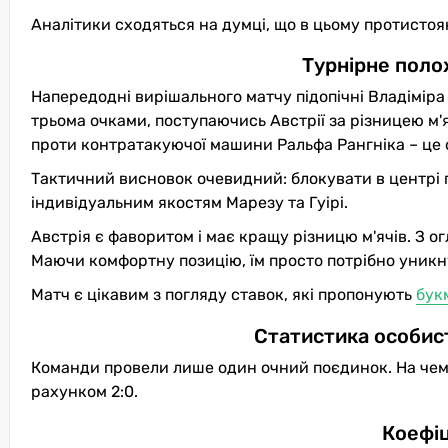
Аналітики сходяться на думці, що в цьому протистоя
Турнірне поло
Напередодні вирішального матчу підопічні Владіміра 
трьома очками, поступаючись Австрії за різницею м'я
проти контратакуючої машини Ральфа Рангніка – це
Тактичний висновок очевидний: блокувати в центрі п
індивідуальним якостям Марезу та Гуірі.
Австрія є фаворитом і має кращу різницю м'ячів. З ог
Маючи комфортну позицію, їм просто потрібно уникну
Матч є цікавим з погляду ставок, які пропонують
бук
Статистика особист
Команди провели лише один очний поєдинок. На чемпі
рахунком 2:0.
Коефіц