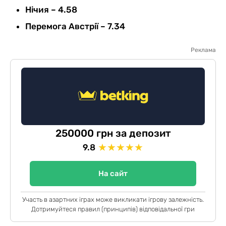
Нічия – 4.58
Перемога Австрії – 7.34
Реклама
250000 грн за депозит
★
★
★
★
★
9.8
На сайт
Участь в азартних іграх може викликати ігрову залежність.
Дотримуйтеся правил (принципів) відповідальної гри