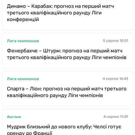
Динамо – Карабах: прогноз на перший матч
третього кваліфікаційного раунду Ліги
конференцій
Лига чемпионов
5 серпня 10:51
Фенербахче – Штурм: прогноз на перший матч
третього кваліфікаційного раунду Ліги чемпіонів
Лига чемпионов
4 серпня 16:43
Спарта – Ліон: прогноз на перший матч третього
кваліфікаційного раунду Ліги чемпіонів
Англия
4 серпня 11:39
Мудрик близький до нового клубу: Челсі готує
оренду до Франції