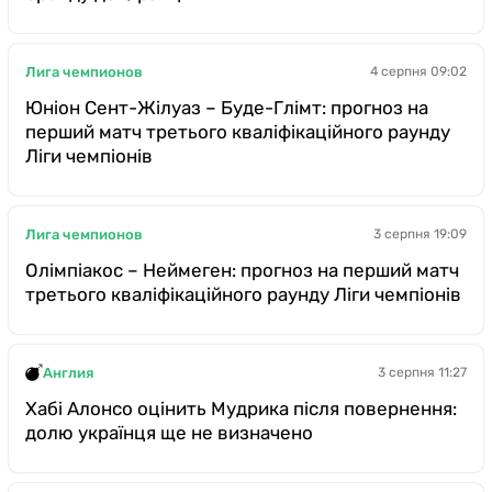
Лига чемпионов
4 серпня 09:02
Юніон Сент-Жілуаз – Буде-Глімт: прогноз на
перший матч третього кваліфікаційного раунду
Ліги чемпіонів
Лига чемпионов
3 серпня 19:09
Олімпіакос – Неймеген: прогноз на перший матч
третього кваліфікаційного раунду Ліги чемпіонів
Англия
3 серпня 11:27
Хабі Алонсо оцінить Мудрика після повернення:
долю українця ще не визначено