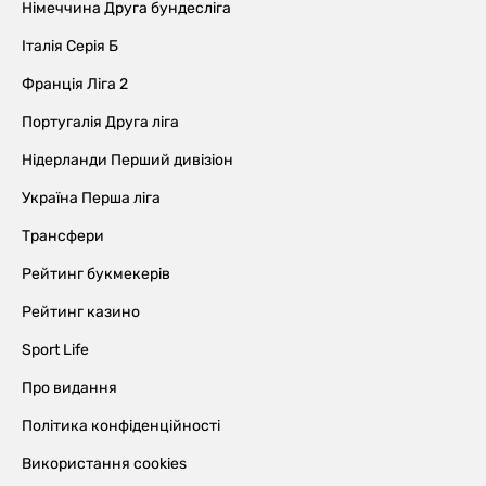
Німеччина Друга бундесліга
Італія Серія Б
Франція Ліга 2
Португалія Друга ліга
Нідерланди Перший дивізіон
Україна Перша ліга
Трансфери
Рейтинг букмекерів
Рейтинг казино
Sport Life
Про видання
Політика конфіденційності
Використання cookies