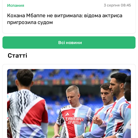
Испания
3 серпня 08:45
Кохана Мбаппе не витримала: відома актриса
пригрозила судом
Всі новини
Статті