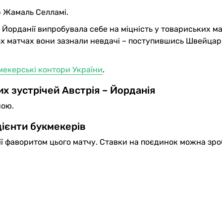
р Жамаль Селламі.
а Йорданії випробувала себе на міцність у товариських м
х матчах вони зазнали невдачі – поступившись Швейцарії 
мекерські контори України
.
х зустрічей Австрія – Йорданія
ною.
ієнти букмекерів
ї фаворитом цього матчу. Ставки на поєдинок можна зро