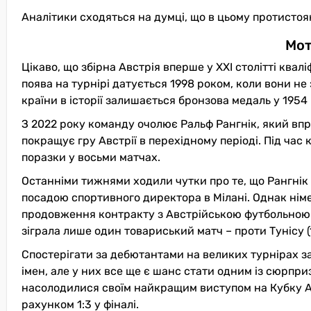
Аналітики сходяться на думці, що в цьому протистоя
Мот
Цікаво, що збірна Австрія вперше у XXI столітті квал
поява на турнірі датується 1998 роком, коли вони н
країни в історії залишається бронзова медаль у 1954 
З 2022 року команду очолює Ральф Рангнік, який вп
покращує гру Австрії в перехідному періоді. Під час 
поразки у восьми матчах.
Останніми тижнями ходили чутки про те, що Рангнік мо
посадою спортивного директора в Мілані. Однак нім
продовження контракту з Австрійською футбольною а
зіграла лише один товариський матч – проти Тунісу (1
Спостерігати за дебютантами на великих турнірах за
імен, але у них все ще є шанс стати одним із сюрприз
насолодилися своїм найкращим виступом на Кубку Азі
рахунком 1:3 у фіналі.