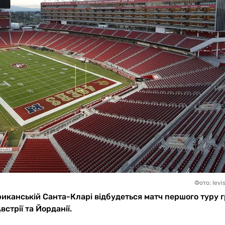
Фото: lev
мериканській Санта-Кларі відбудеться матч першого туру 
встрії та Йорданії.