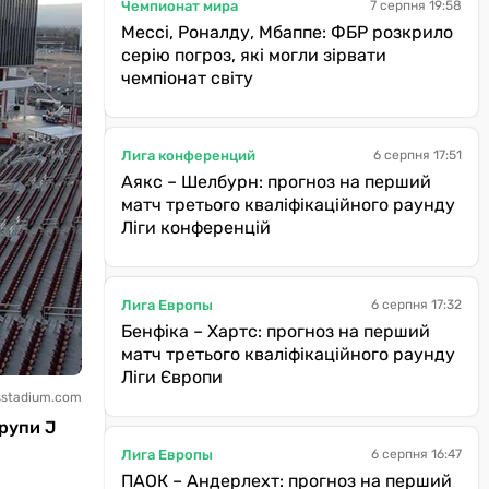
Чемпионат мира
7 серпня 19:58
Мессі, Роналду, Мбаппе: ФБР розкрило
серію погроз, які могли зірвати
чемпіонат світу
Лига конференций
6 серпня 17:51
Аякс – Шелбурн: прогноз на перший
матч третього кваліфікаційного раунду
Ліги конференцій
Лига Европы
6 серпня 17:32
Бенфіка – Хартс: прогноз на перший
матч третього кваліфікаційного раунду
Ліги Європи
isstadium.com
групи J
Лига Европы
6 серпня 16:47
ПАОК – Андерлехт: прогноз на перший