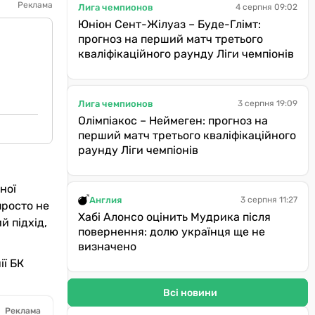
Реклама
Лига чемпионов
4 серпня 09:02
Юніон Сент-Жілуаз – Буде-Глімт:
прогноз на перший матч третього
кваліфікаційного раунду Ліги чемпіонів
Лига чемпионов
3 серпня 19:09
Олімпіакос – Неймеген: прогноз на
перший матч третього кваліфікаційного
раунду Ліги чемпіонів
ної
Англия
3 серпня 11:27
просто не
Хабі Алонсо оцінить Мудрика після
й підхід,
повернення: долю українця ще не
визначено
ії БК
Всі новини
Реклама