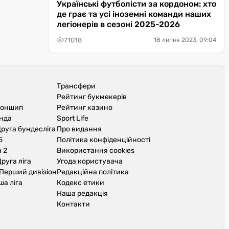
Українські футболісти за кордоном: хто
де грає та усі іноземні команди наших
легіонерів в сезоні 2025-2026
71018
18 липня 2023, 09:04
Трансфери
Рейтинг букмекерів
іоншип
Рейтинг казино
унда
Sport Life
руга бундесліга
Про видання
Б
Політика конфіденційності
 2
Використання cookies
руга ліга
Угода користувача
Перший дивізіон
Редакційна політика
ша ліга
Кодекс етики
Наша редакція
Контакти