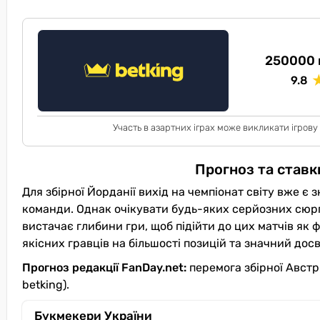
250000 
9.8
Участь в азартних іграх може викликати ігрову
Прогноз та ставк
Для збірної Йорданії вихід на чемпіонат світу вже є
команди. Однак очікувати будь-яких серйозних сюрп
вистачає глибини гри, щоб підійти до цих матчів як 
якісних гравців на більшості позицій та значний досв
Прогноз редакції FanDay.net:
перемога збірної Австрі
betking).
Букмекери України