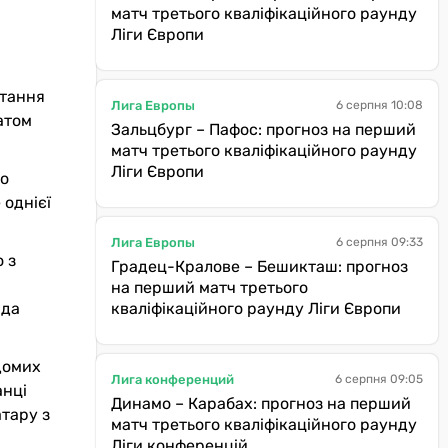
матч третього кваліфікаційного раунду
Ліги Європи
стання
Лига Европы
6 серпня 10:08
атом
Зальцбург – Пафос: прогноз на перший
матч третього кваліфікаційного раунду
Ліги Європи
но
 однієї
Лига Европы
6 серпня 09:33
 з
Градец-Кралове – Бешикташ: прогноз
на перший матч третього
кваліфікаційного раунду Ліги Європи
нда
домих
Лига конференций
6 серпня 09:05
анці
Динамо – Карабах: прогноз на перший
атару з
матч третього кваліфікаційного раунду
Ліги конференцій