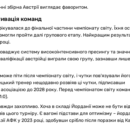
нні збірна Австрії виглядає фаворитом.
ивація команд
іфікувалася до фінальної частини чемпіонату світу. Їхня о
е змогли пройти далі групового етапу. Найкращим результ
році.
роваджує систему високоінтенсивного пресингу та знач
кваліфікації австрійці виграли свою групу, зазнавши лише
же піти після чемпіонату світу, і чутки пов'язували його
ецький тренер нещодавно розвіяв ці чутки, підписавши
соціацією до 2028 року. Перед чемпіонатом світу кома
:0).
вжди захопливо. Хоча в складі Йорданії може не бути ві
ів цього турніру. Є вагомі підстави для оптимізму – йорд
ї АФК у 2023 році, здобувши срібло після поразки від К