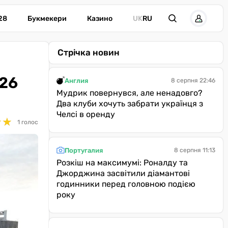
28
Букмекери
Казино
UK
RU
Стрічка новин
026
Англия
8 серпня 22:46
Мудрик повернувся, але ненадовго?
Два клуби хочуть забрати українця з
Челсі в оренду
★
★
★
★
1 голос
Португалия
8 серпня 11:13
Розкіш на максимумі: Роналду та
Джорджина засвітили діамантові
годинники перед головною подією
року