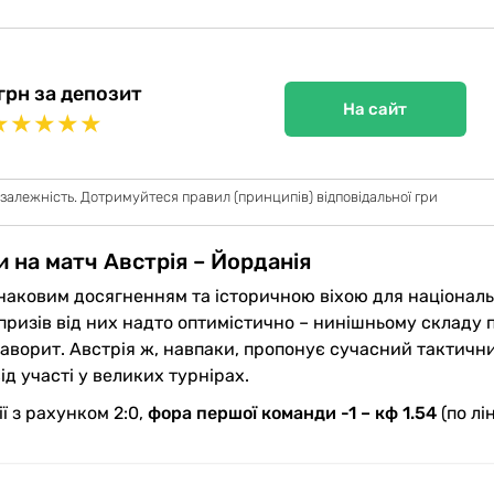
грн за депозит
На сайт
★
★
★
★
★
 залежність. Дотримуйтеся правил (принципів) відповідальної гри
и на матч Австрія – Йорданія
 знаковим досягненням та історичною віхою для національ
ризів від них надто оптимістично – нинішньому складу 
фаворит. Австрія ж, навпаки, пропонує сучасний тактични
ід участі у великих турнірах.
ї з рахунком 2:0,
фора першої команди -1 – кф 1.54
(по лін