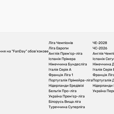
Ліга Чемпіонів
ЧЕ-2028
Ліга Европи
ЧС-2026
ння на "FanDay" обов'язкове
Англія Прем'єр-ліга
Англія Чемп
Іспанія Прімера
Іспанія Сег
Німеччина Бундесліга
Німеччина Д
Італія Серія А
Італія Серія 
Франція Ліга 1
Франція Ліга
Португалія Прімейра-ліга
Португалія Д
Нідерланди Ередівізі
Нідерланди 
Бельгія Про-ліга
Україна Пер
Україна Прем'єр-ліга
Білорусь Вища ліга
Туреччина Суперліга