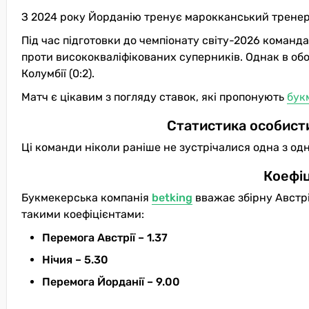
З 2024 року Йорданію тренує марокканський трене
Під час підготовки до чемпіонату світу-2026 команд
проти висококваліфікованих суперників. Однак в обо
Колумбії (0:2).
Матч є цікавим з погляду ставок, які пропонують
бук
Статистика особисти
Ці команди ніколи раніше не зустрічалися одна з од
Коефіц
Букмекерська компанія
betking
вважає збірну Австрі
такими коефіцієнтами:
Перемога Австрії – 1.37
Нічия – 5.30
Перемога Йорданії – 9.00