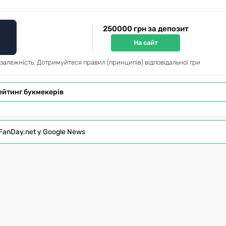
250000 грн за депозит
На сайт
 залежність. Дотримуйтеся правил (принципів) відповідальної гри
ейтинг букмекерів
FanDay.net у Google News