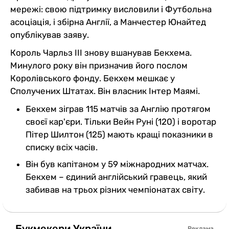
мережі: свою підтримку висловили і Футбольна
асоціація, і збірна Англії, а Манчестер Юнайтед
опублікував заяву.
Король Чарльз III знову вшанував Бекхема.
Минулого року він призначив його послом
Королівського фонду. Бекхем мешкає у
Сполучених Штатах. Він власник Інтер Маямі.
Бекхем зіграв 115 матчів за Англію протягом
своєї кар'єри. Тільки Вейн Руні (120) і воротар
Пітер Шилтон (125) мають кращі показники в
списку всіх часів.
Він був капітаном у 59 міжнародних матчах.
Бекхем – єдиний англійський гравець, який
забивав на трьох різних чемпіонатах світу.
Букмекери України
Реклама