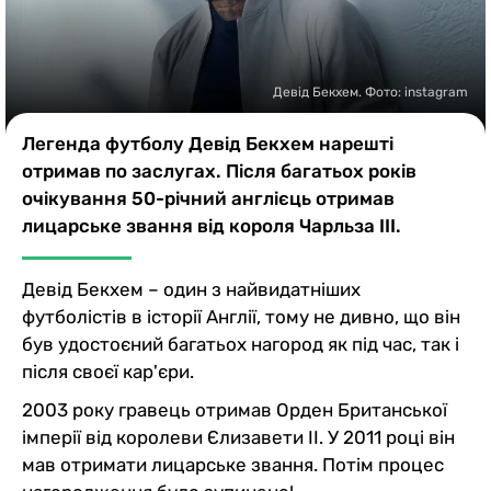
Казино
Девід Бекхем. Фото: instagram
Легенда футболу Девід Бекхем нарешті
отримав по заслугах. Після багатьох років
очікування 50-річний англієць отримав
лицарське звання від короля Чарльза III.
Девід Бекхем – один з найвидатніших
футболістів в історії Англії, тому не дивно, що він
був удостоєний багатьох нагород як під час, так і
після своєї кар'єри.
2003 року гравець отримав Орден Британської
імперії від королеви Єлизавети II. У 2011 році він
мав отримати лицарське звання. Потім процес