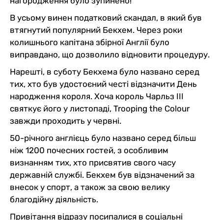
нагородження було зупинено!
В усьому винен податковий скандал, в який був
втягнутий популярний Бекхем. Через роки
колишнього капітана збірної Англії було
виправдано, що дозволило відновити процедуру.
Нарешті, в суботу Бекхема було названо серед
тих, хто був удостоєний честі відзначити День
народження короля. Хоча король Чарльз III
святкує його у листопаді, Trooping the Colour
завжди проходить у червні.
50-річного англієць було названо серед більш
ніж 1200 почесних гостей, з особливим
визнанням тих, хто присвятив свого часу
державній службі. Бекхем був відзначений за
внесок у спорт, а також за свою велику
благодійну діяльність.
Привітання відразу посипалися в соціальні