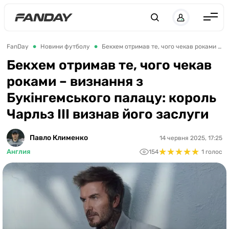
UK
RU
Англія
FanDay
Новини футболу
Бекхем отримав те, чого чекав роками – визнання з Букінгемського палацу: король Чарльз III визнав його заслуги
Іспанія
Бекхем отримав те, чого чекав
роками – визнання з
Німеччина
Букінгемського палацу: король
Італія
Чарльз III визнав його заслуги
Франція
Україна
Павло Клименко
14 червня 2025, 17:25
★
★
★
★
★
★
★
★
★
★
Англия
154
1 голос
ЛЧ
ЛЕ
ЧЕ-2028
Букмекери