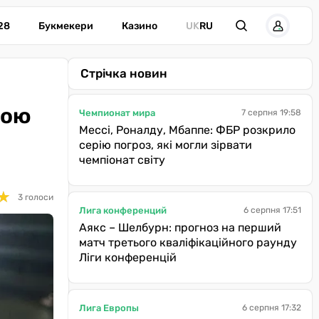
28
Букмекери
Казино
UK
RU
Стрічка новин
шою
Чемпионат мира
7 серпня 19:58
Мессі, Роналду, Мбаппе: ФБР розкрило
серію погроз, які могли зірвати
чемпіонат світу
★
★
3 голоси
Лига конференций
6 серпня 17:51
Аякс – Шелбурн: прогноз на перший
матч третього кваліфікаційного раунду
Ліги конференцій
Лига Европы
6 серпня 17:32