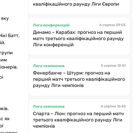
кваліфікаційного раунду Ліги Європи
 яку
Лига конференций
6 серпня 09:05
Динамо – Карабах: прогноз на перший
ікі Батт,
матч третього кваліфікаційного раунду
ій.
Ліги конференцій
 групи
ним
Лига чемпионов
5 серпня 10:51
іонерів.
Фенербахче – Штурм: прогноз на
рі
перший матч третього кваліфікаційного
раунду Ліги чемпіонів
Лига чемпионов
4 серпня 16:43
ків.
Спарта – Ліон: прогноз на перший матч
ас як
третього кваліфікаційного раунду Ліги
ої
чемпіонів
ренером,