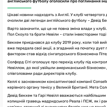
англійського футболу оголосили про поглинання інш
Цікаві новини надходять з Англії. У клубі четвертого
очолили дві легенди англійського футболу – Девід Бек
Варто зазначити, що це не повна зміна влади у клубі.
Пол Скоулз та брати Невіли – стали інвесторами тоді
Бекхем приєднався до клубу 2019 року, коли той вийш
вже передала свої акції, а згаданий на початку дует
фактором став відхід сінгапурського бізнесмена Пітер
Солфорд Сіті оголошує про перехід клубу під контрол
Невіллом, до якої увійшли американський бізнесмен 
співголовами ради директорів клубу.
Келлі є засновником консалтингової компанії Consello
керівного органу тенісу у Великій Британії. Мета Со
Девід Бекхем та Гарі Невілл вважаються найбільшим п
колишній гравець мадридського Реала і ПСЖ, як і ра
кар'єри, старший зі знаменитих братів уже не такий