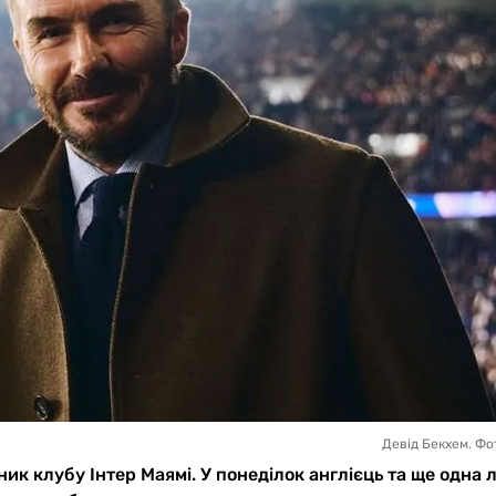
Девід Бекхем. Фо
ник клубу Інтер Маямі. У понеділок англієць та ще одна 