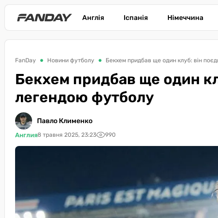
Англія
Іспанія
Німеччина
FanDay
Новини футболу
Бекхем придбав ще один клуб: він поє
Бекхем придбав ще один кл
легендою футболу
Павло Клименко
Англия
8 травня 2025, 23:23
990