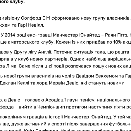
ого клубу.
 дивізіону Солфорд Сіті сформовано нову групу власників,
хем та Гарі Невілл.
 У 2014 році екс-гравці Манчестер Юнайтед – Раян Гіггз, Н
 ще аматорського клубу. Кожен із них придбав по 10% акц
ов у Другу лігу Англії. Поточна ситуація така, що решта
 привів у клуб нових партнерів. Однак найбільш вирішаль
а Ліма. Саме після цієї події розпочався пошук нових акц
ь нової групи власників на чолі з Девідом Бекхемом та Га
Деклан Келлі та лорд Мервін Девіс, які стануть новими
, а Девіс – головою Асоціації лаун-тенісу, національного
лфорда – вийти в Чемпіоншип протягом наступних п'яти ро
околінням гравців в історії Манчестер Юнайтед. У той ч
ніше, дуже активний у спорті після завершення футбольн
 активний. Крім Солфорда, Невілл також пробував себе т