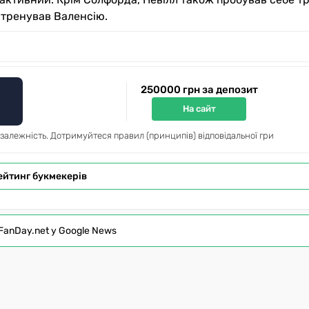
н тренував Валенсію.
250000 грн за депозит
На сайт
 залежність. Дотримуйтеся правил (принципів) відповідальної гри
ейтинг букмекерів
FanDay.net у Google News