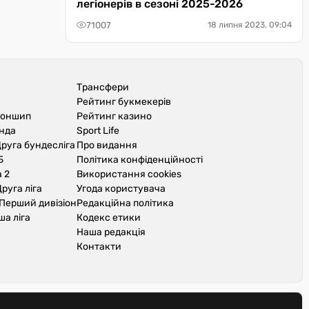
легіонерів в сезоні 2025-2026
71007
18 липня 2023, 09:04
Трансфери
Рейтинг букмекерів
іоншип
Рейтинг казино
унда
Sport Life
руга бундесліга
Про видання
Б
Політика конфіденційності
 2
Використання cookies
руга ліга
Угода користувача
Перший дивізіон
Редакційна політика
ша ліга
Кодекс етики
Наша редакція
Контакти