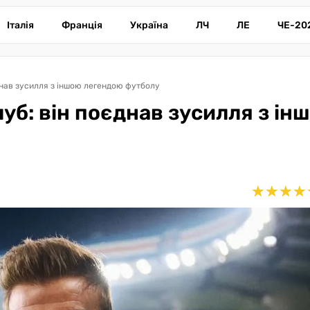
Італія
Франція
Україна
ЛЧ
ЛЕ
ЧЕ-20
днав зусилля з іншою легендою футболу
уб: він поєднав зусилля з ін
★
★
★
★
★
★
★
★