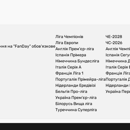
Ліга Чемпіонів
ЧЕ-2028
Ліга Европи
ЧС-2026
ння на "FanDay" обов'язкове
Англія Прем'єр-ліга
Англія Чемп
Іспанія Прімера
Іспанія Сег
Німеччина Бундесліга
Німеччина Д
Італія Серія А
Італія Серія 
Франція Ліга 1
Франція Ліга
Португалія Прімейра-ліга
Португалія Д
Нідерланди Ередівізі
Нідерланди 
Бельгія Про-ліга
Україна Пер
Україна Прем'єр-ліга
Білорусь Вища ліга
Туреччина Суперліга