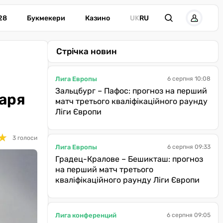
28
Букмекери
Казино
UK
RU
Стрічка новин
Лига Европы
6 серпня 10:08
Зальцбург – Пафос: прогноз на перший
таря
матч третього кваліфікаційного раунду
Ліги Європи
★
★
3 голоси
Лига Европы
6 серпня 09:33
Градец-Кралове – Бешикташ: прогноз
на перший матч третього
кваліфікаційного раунду Ліги Європи
Лига конференций
6 серпня 09:05