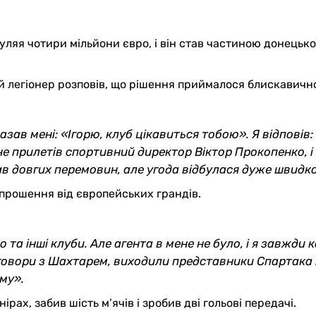
уляя чотири мільйони євро, і він став частиною донецько
 легіонер розповів, що рішення приймалося блискавичн
казав мені: «Ігорю, клуб цікавиться тобою». Я відповів:
е прилетів спортивний директор Віктор Прокопенко, і
ав довгих перемовин, але угода відбулася дуже швидко
апрошення від європейських грандів.
та інші клуби. Але агента в мене не було, і я завжди к
говори з Шахтарем, виходили представники Спартака 
му».
ірах, забив шість м’ячів і зробив дві гольові передачі.