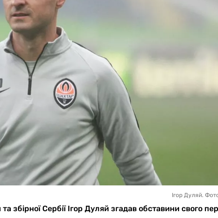
Ігор Дуляй. Фот
а збірної Сербії Ігор Дуляй згадав обставини свого пе