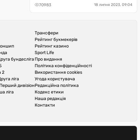
70983
18 липня 2023, 09:04
Трансфери
Рейтинг букмекерів
іоншип
Рейтинг казино
унда
Sport Life
руга бундесліга
Про видання
Б
Політика конфіденційності
 2
Використання cookies
руга ліга
Угода користувача
Перший дивізіон
Редакційна політика
ша ліга
Кодекс етики
Наша редакція
Контакти