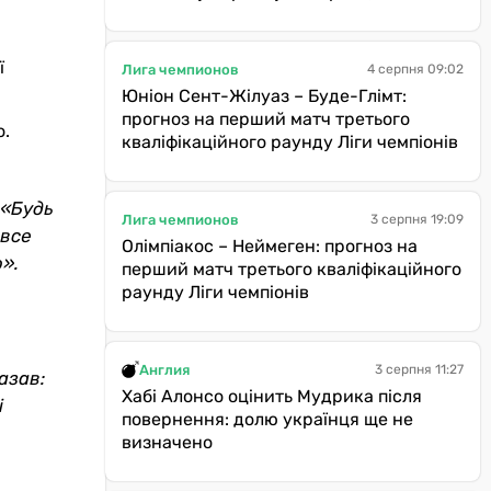
ї
Лига чемпионов
4 серпня 09:02
Юніон Сент-Жілуаз – Буде-Глімт:
прогноз на перший матч третього
о.
кваліфікаційного раунду Ліги чемпіонів
 «Будь
Лига чемпионов
3 серпня 19:09
 все
Олімпіакос – Неймеген: прогноз на
».
перший матч третього кваліфікаційного
раунду Ліги чемпіонів
Англия
3 серпня 11:27
азав:
Хабі Алонсо оцінить Мудрика після
і
повернення: долю українця ще не
визначено