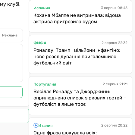
му клубі.
Испания
3 серпня 08:45
Кохана Мбаппе не витримала: відома
актриса пригрозила судом
Реклама
ФИФА
2 серпня 22:32
Роналду, Трамп і мільйони Інфантіно:
нове розслідування приголомшило
футбольний світ
Португалия
2 серпня 21:21
Весілля Роналду та Джорджини:
оприлюднено список зіркових гостей –
футболістів лише троє
Италия
2 серпня 20:22
Одна фраза шокувала всіх: