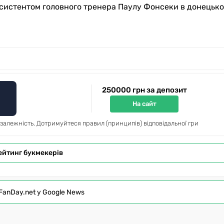
асистентом головного тренера Паулу Фонсеки в донецько
250000 грн за депозит
На сайт
 залежність. Дотримуйтеся правил (принципів) відповідальної гри
ейтинг букмекерів
FanDay.net у Google News