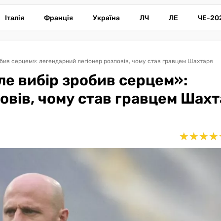
Італія
Франція
Україна
ЛЧ
ЛЕ
ЧЕ-20
обив серцем»: легендарний легіонер розповів, чому став гравцем Шахтаря
ле вибір зробив серцем»:
овів, чому став гравцем Шах
★
★
★
★
★
★
★
★