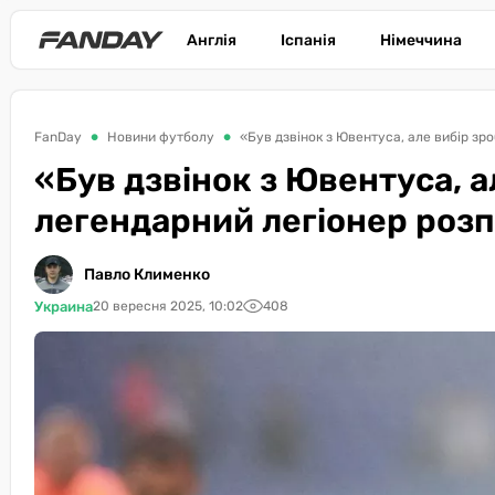
Англія
Іспанія
Німеччина
FanDay
Новини футболу
«Був дзвінок з Ювентуса, але вибір зр
«Був дзвінок з Ювентуса, а
легендарний легіонер розп
Павло Клименко
Украина
20 вересня 2025, 10:02
408