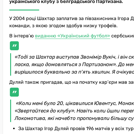
українського клубу з белградського Партизана.
У 2004 році Шахтар заплатив за півзахисника Ігора Д
команди, з якою згодом здобув низку трофеїв.
В інтерв’ю
виданню «Український футбол»
сербський
«Тоді за Шахтар виступав Звонімір Вукіч, і він с
ласка, якщо домовляться з Партизаном». До мен
вирішилося буквально за п’ять хвилин. Я очікув
Дуляй також пригадав, що на початку кар’єри мав з
«Коли мені було 20, цікавилися Ювентус, Монако 
«Звертайтеся до клубу». Навіть коли йшли пере
Локомотива, які начебто пропонували більшу су
За Шахтар Ігор Дуляй провів 196 матчів у всіх турн