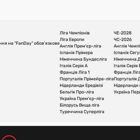
Ліга Чемпіонів
ЧЕ-2028
Ліга Европи
ЧС-2026
ння на "FanDay" обов'язкове
Англія Прем'єр-ліга
Англія Чемп
Іспанія Прімера
Іспанія Сег
Німеччина Бундесліга
Німеччина Д
Італія Серія А
Італія Серія 
Франція Ліга 1
Франція Ліга
Португалія Прімейра-ліга
Португалія Д
Нідерланди Ередівізі
Нідерланди 
Бельгія Про-ліга
Україна Пер
Україна Прем'єр-ліга
Білорусь Вища ліга
Туреччина Суперліга