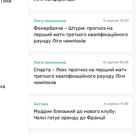
 Піна
Лига чемпионов
5 серпня 10:51
Фенербахче – Штурм: прогноз на
перший матч третього кваліфікаційного
раунду Ліги чемпіонів
Лига чемпионов
4 серпня 16:43
Спарта – Ліон: прогноз на перший матч
третього кваліфікаційного раунду Ліги
чемпіонів
 на
Англия
4 серпня 11:39
Мудрик близький до нового клубу:
Челсі готує оренду до Франції