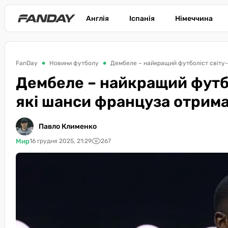
Англія
Іспанія
Німеччина
FanDay
Новини футболу
Дембеле – найкращий футболіст світу-
Дембеле – найкращий футбо
які шанси француза отрима
Павло Клименко
Мир
16 грудня 2025, 21:29
267