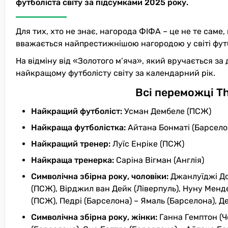
футболіста світу за підсумками 2025 року.
Для тих, хто не знає, нагорода ФІФА – це не те саме,
вважається найпрестижнішою нагородою у світі фут
На відміну від «Золотого м’яча», який вручається за 
найкращому футболісту світу за календарний рік.
Всі переможці Th
Найкращий футболіст:
Усман Дембеле (ПСЖ)
Найкраща футболістка:
Айтана Бонматі (Барсело
Найкращий тренер:
Луїс Енріке (ПСЖ)
Найкраща тренерка:
Саріна Вігман (Англія)
Символічна збірна року, чоловіки:
Джанлуїджі До
(ПСЖ), Вірджил ван Дейк (Ліверпуль), Нуну Менде
(ПСЖ), Педрі (Барселона) – Ямаль (Барселона), 
Символічна збірна року, жінки:
Ганна Гемптон (Че