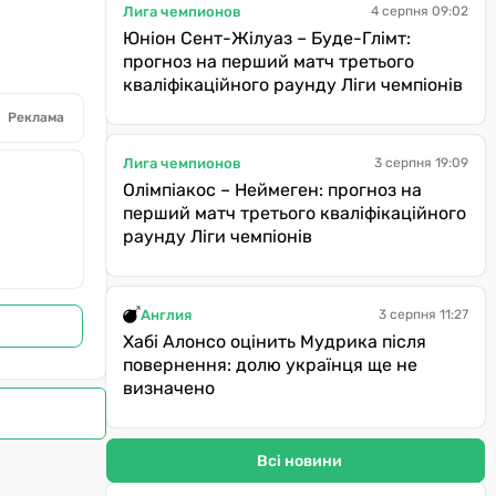
Лига чемпионов
4 серпня 09:02
Юніон Сент-Жілуаз – Буде-Глімт:
прогноз на перший матч третього
кваліфікаційного раунду Ліги чемпіонів
Реклама
Лига чемпионов
3 серпня 19:09
Олімпіакос – Неймеген: прогноз на
перший матч третього кваліфікаційного
раунду Ліги чемпіонів
Англия
3 серпня 11:27
Хабі Алонсо оцінить Мудрика після
повернення: долю українця ще не
визначено
Всі новини