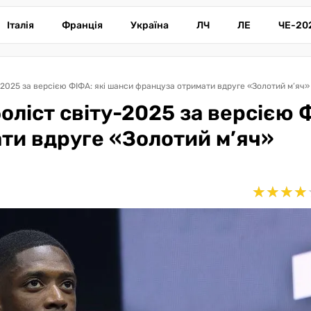
Італія
Франція
Україна
ЛЧ
ЛЕ
ЧЕ-20
2025 за версією ФІФА: які шанси француза отримати вдруге «Золотий м’яч»
ліст світу-2025 за версією 
ти вдруге «Золотий м’яч»
★
★
★
★
★
★
★
★