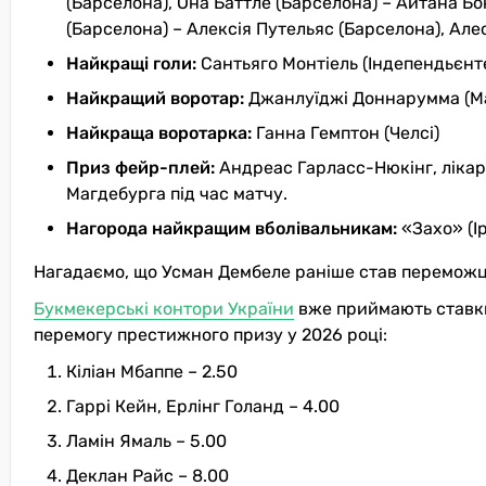
(Барселона), Она Баттле (Барселона) – Айтана Бон
(Барселона) – Алексія Путельяс (Барселона), Але
Найкращі голи:
Сантьяго Монтіель (Індепендьєнте 
Найкращий воротар:
Джанлуїджі Доннарумма (Ма
Найкраща воротарка:
Ганна Гемптон (Челсі)
Приз фейр-плей:
Андреас Гарласс-Нюкінг, лікар
Магдебурга під час матчу.
Нагорода найкращим вболівальникам:
«Захо» (І
Нагадаємо, що Усман Дембеле раніше став переможц
Букмекерські контори України
вже приймають ставки
перемогу престижного призу у 2026 році:
Кіліан Мбаппе – 2.50
Гаррі Кейн, Ерлінг Голанд – 4.00
Ламін Ямаль – 5.00
Деклан Райс – 8.00