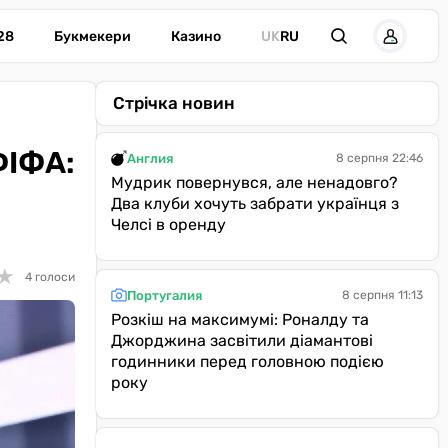
28
Букмекери
Казино
UK
RU
Стрічка новин
ФІФА:
Англия
8 серпня 22:46
Мудрик повернувся, але ненадовго?
Два клуби хочуть забрати українця з
Челсі в оренду
★
★
4 голоси
Португалия
8 серпня 11:13
Розкіш на максимумі: Роналду та
Джорджина засвітили діамантові
годинники перед головною подією
року