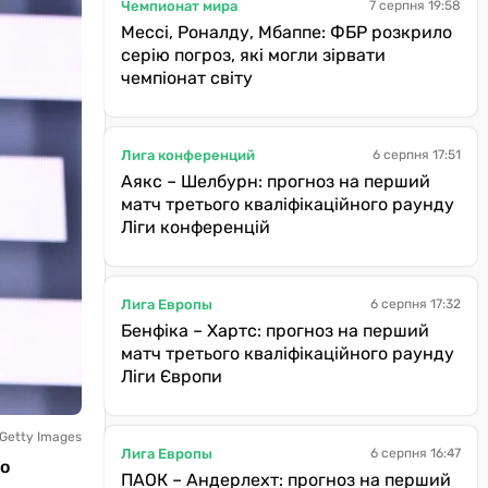
Чемпионат мира
7 серпня 19:58
Мессі, Роналду, Мбаппе: ФБР розкрило
серію погроз, які могли зірвати
чемпіонат світу
Лига конференций
6 серпня 17:51
Аякс – Шелбурн: прогноз на перший
матч третього кваліфікаційного раунду
Ліги конференцій
Лига Европы
6 серпня 17:32
Бенфіка – Хартс: прогноз на перший
матч третього кваліфікаційного раунду
Ліги Європи
Getty Images
Лига Европы
6 серпня 16:47
го
ПАОК – Андерлехт: прогноз на перший