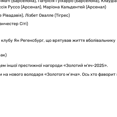
маті (Барселона), Патрісія Гуіхарро (Барселона), Клаудіа
ссія Руссо (Арсенал), Маріона Кальдентей (Арсенал)
Рівадавія), Лізбет Овалле (Тігрес)
нчестер Сіті)
 клубу Ян Регенсбург, що врятував життя вболівальнику
рак)
ем іншої престижної нагороди «Золотий м'яч-2025».
 на нового володаря «Золотого м’яча». Ось хто фаворит