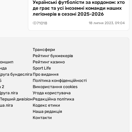
Українські футболісти за кордоном: хто
де грає та усі іноземні команди наших
легіонерів в сезоні 2025-2026
71018
18 липня 2023, 09:04
Трансфери
Рейтинг букмекерів
іоншип
Рейтинг казино
унда
Sport Life
руга бундесліга
Про видання
Б
Політика конфіденційності
 2
Використання cookies
руга ліга
Угода користувача
Перший дивізіон
Редакційна політика
ша ліга
Кодекс етики
Наша редакція
Контакти