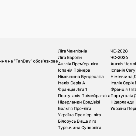
Ліга Чемпіонів
ЧЕ-2028
Ліга Европи
ЧС-2026
ння на "FanDay" обов'язкове
Англія Прем'єр-ліга
Англія Чемп
Іспанія Прімера
Іспанія Сег
Німеччина Бундесліга
Німеччина Д
Італія Серія А
Італія Серія 
Франція Ліга 1
Франція Ліга
Португалія Прімейра-ліга
Португалія Д
Нідерланди Ередівізі
Нідерланди 
Бельгія Про-ліга
Україна Пер
Україна Прем'єр-ліга
Білорусь Вища ліга
Туреччина Суперліга