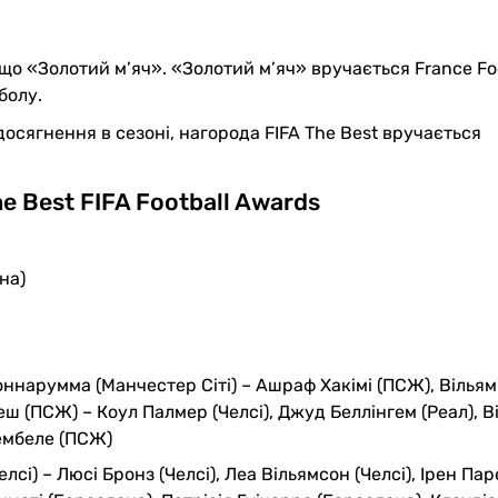
 що «Золотий м’яч». «Золотий м’яч» вручається France Foo
болу.
досягнення в сезоні, нагорода FIFA The Best вручається
e Best FIFA Football Awards
на)
ннарумма (Манчестер Сіті) – Ашраф Хакімі (ПСЖ), Вільям
ш (ПСЖ) – Коул Палмер (Челсі), Джуд Беллінгем (Реал), Ві
Дембеле (ПСЖ)
лсі) – Люсі Бронз (Челсі), Леа Вільямсон (Челсі), Ірен Па