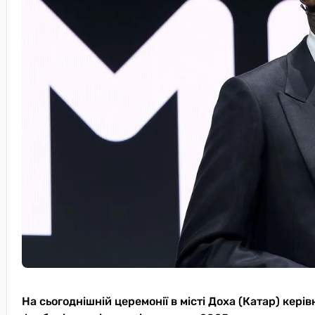
На сьогоднішній церемонії в місті Доха (Катар) кер