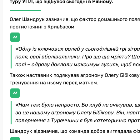
туру УПЛ, що відбувся сьогодні в Рівному.
Олег Шандрук зазначив, що фактор домашнього поля 
протистоянні з Кривбасом.
«Одну із ключових ролей у сьогоднішній грі зіг
поля, свої вболівальники. Про що ще мріяти? Щ
полі – одразу доклали максимум зусиль, щоб вс
Також наставник подякував агроному Олегу Бібікову,
тренування на ньому перед матчем.
«Нам теж було непросто. Бо клуб не очікував, щ
за це нашому агроному Олегу Бібікову. Він, наві
повернення з Туреччини я був категорично прот
Шандрук відзначив, що команда добре виглядала фіз