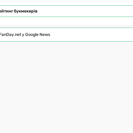
ейтинг букмекерів
FanDay.net у Google News