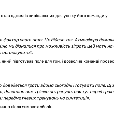
став одним із вирішальних для успіху його команди у
рав фактор свого поля. Це дійсно так. Атмосфера дома
ойно ми дізналися про можливість зіграти цей матч на
е організувати».
 який підготував поле для гри, і дозволив команді прове
о доведеться грати вдома сьогодні і готувати поле. Щ
ть, дозволив нам трішки потренуватися тут перед грою.
и передматчевих тренувань на синтетиці».
ично після зимових зборів.