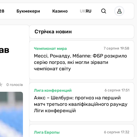
28
Букмекери
Казино
UK
RU
Стрічка новин
ав
Чемпионат мира
7 серпня 19:58
Мессі, Роналду, Мбаппе: ФБР розкрило
серію погроз, які могли зірвати
чемпіонат світу
★
★
0 голосів
Лига конференций
6 серпня 17:51
Аякс – Шелбурн: прогноз на перший
матч третього кваліфікаційного раунду
Ліги конференцій
Лига Европы
6 серпня 17:32