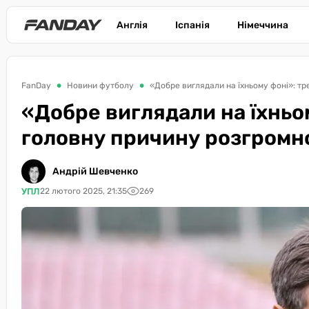
Англія
Іспанія
Німеччина
FanDay
Новини футболу
«Добре виглядали на їхньому фоні»: т
«Добре виглядали на їхньо
головну причину розгромн
Андрій Шевченко
УПЛ
22 лютого 2025, 21:35
269