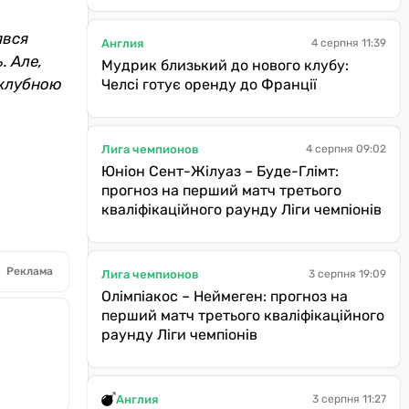
явся
Англия
4 серпня 11:39
. Але,
Мудрик близький до нового клубу:
 клубною
Челсі готує оренду до Франції
Лига чемпионов
4 серпня 09:02
Юніон Сент-Жілуаз – Буде-Глімт:
прогноз на перший матч третього
кваліфікаційного раунду Ліги чемпіонів
Реклама
Лига чемпионов
3 серпня 19:09
Олімпіакос – Неймеген: прогноз на
перший матч третього кваліфікаційного
раунду Ліги чемпіонів
Англия
3 серпня 11:27