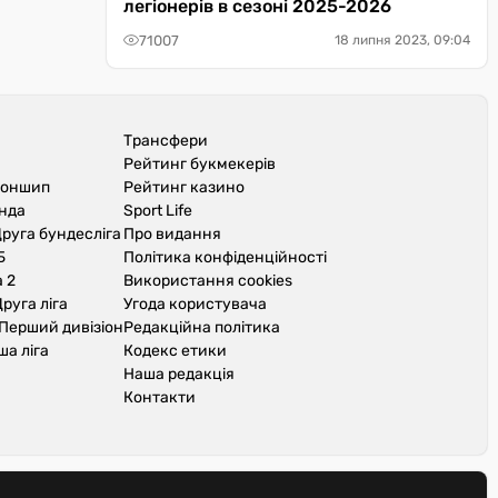
легіонерів в сезоні 2025-2026
71007
18 липня 2023, 09:04
Трансфери
Рейтинг букмекерів
іоншип
Рейтинг казино
унда
Sport Life
руга бундесліга
Про видання
Б
Політика конфіденційності
 2
Використання cookies
руга ліга
Угода користувача
Перший дивізіон
Редакційна політика
ша ліга
Кодекс етики
Наша редакція
Контакти