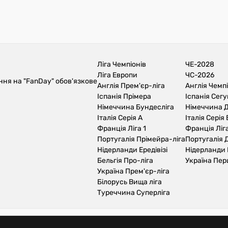
Ліга Чемпіонів
ЧЕ-2028
Ліга Европи
ЧС-2026
ння на "FanDay" обов'язкове
Англія Прем'єр-ліга
Англія Чемп
Іспанія Прімера
Іспанія Сег
Німеччина Бундесліга
Німеччина Д
Італія Серія А
Італія Серія 
Франція Ліга 1
Франція Ліга
Португалія Прімейра-ліга
Португалія Д
Нідерланди Ередівізі
Нідерланди 
Бельгія Про-ліга
Україна Пер
Україна Прем'єр-ліга
Білорусь Вища ліга
Туреччина Суперліга