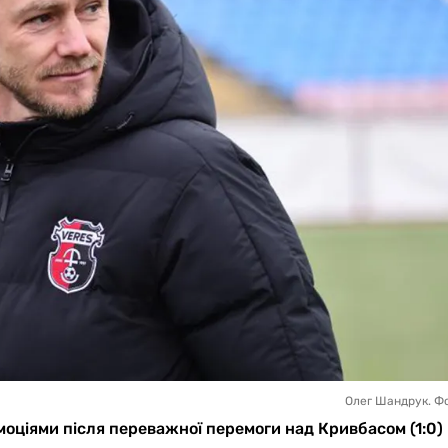
Олег Шандрук. Ф
ціями після переважної перемоги над Кривбасом (1:0) в