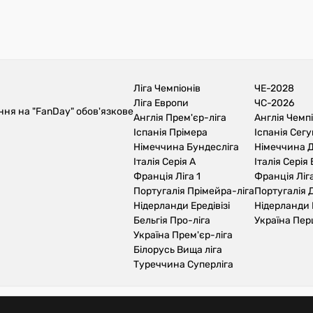
Ліга Чемпіонів
ЧЕ-2028
Ліга Европи
ЧС-2026
ння на "FanDay" обов'язкове
Англія Прем'єр-ліга
Англія Чемп
Іспанія Прімера
Іспанія Сег
Німеччина Бундесліга
Німеччина Д
Італія Серія А
Італія Серія 
Франція Ліга 1
Франція Ліга
Португалія Прімейра-ліга
Португалія Д
Нідерланди Ередівізі
Нідерланди 
Бельгія Про-ліга
Україна Пер
Україна Прем'єр-ліга
Білорусь Вища ліга
Туреччина Суперліга