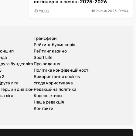
легіонерів в сезоні 2025-2026
71003
18 липня 2023, 09:04
Трансфери
Рейтинг букмекерів
іоншип
Рейтинг казино
унда
Sport Life
руга бундесліга
Про видання
Б
Політика конфіденційності
 2
Використання cookies
руга ліга
Угода користувача
Перший дивізіон
Редакційна політика
ша ліга
Кодекс етики
Наша редакція
Контакти