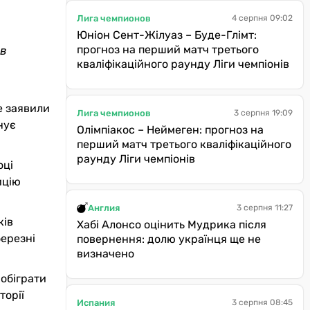
Лига чемпионов
4 серпня 09:02
Юніон Сент-Жілуаз – Буде-Глімт:
прогноз на перший матч третього
ав
кваліфікаційного раунду Ліги чемпіонів
е заявили
Лига чемпионов
3 серпня 19:09
нує
Олімпіакос – Неймеген: прогноз на
перший матч третього кваліфікаційного
раунду Ліги чемпіонів
оці
ицію
Англия
3 серпня 11:27
ків
Хабі Алонсо оцінить Мудрика після
березні
повернення: долю українця ще не
визначено
 обіграти
торії
Испания
3 серпня 08:45