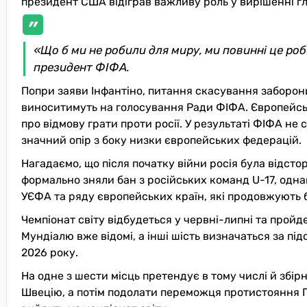
президент США відіграв важливу роль у вирішенні гло
«
Що б ми не робили для миру, ми повинні це ро
президент ФІФА.
Попри заяви Інфантіно, питання скасування заборони
виноситимуть на голосування Ради ФІФА. Європейські
про відмову грати проти
р
осії. У результаті ФІФА не 
значний опір з боку низки європейських федерацій.
Нагадаємо, що після початку війни
р
осія була відсто
формально зняли бан з російських команд U-17, одна
УЄФА та ряду європейських країн, які продовжують 
Чемпіонат світу відбудеться у червні-липні та пройде
Мундіалю вже відомі, а інші шість визначаться за пі
2026 року.
На одне з шести місць претендує в тому числі й збір
Швецію, а потім подолати переможця протистояння Пол