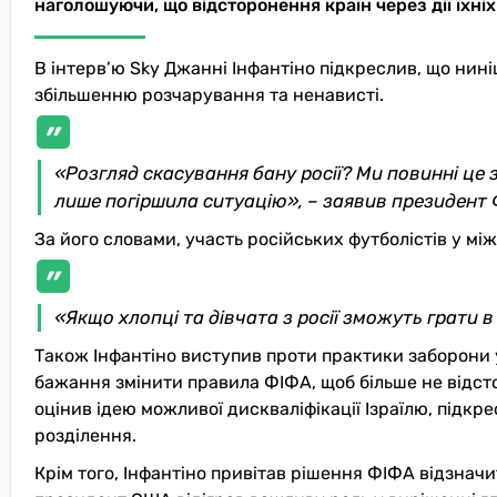
наголошуючи, що відсторонення країн через дії їхні
В інтерв’ю Sky Джанні Інфантіно підкреслив, що нині
збільшенню розчарування та ненависті.
«
Розгляд скасування бану
р
осії? Ми повинні це
лише погіршила ситуацію
»
,
–
заявив
президент
За його словами, участь російських футболістів у м
«
Якщо хлопці та дівчата з
р
осії зможуть грати 
Також Інфантіно виступив проти практики заборони уч
бажання змінити правила ФІФА, щоб більше не відсто
оцінив ідею можливої дискваліфікації Ізраїлю, підкр
розділення.
Крім того, Інфантіно привітав рішення ФІФА відзнач