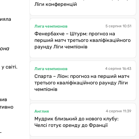
Ліги конференцій
рияла
Лига чемпионов
5 серпня 10:51
Фенербахче – Штурм: прогноз на
перший матч третього кваліфікаційного
раунду Ліги чемпіонів
вона
у світі
.
Лига чемпионов
4 серпня 16:43
Спарта – Ліон: прогноз на перший матч
третього кваліфікаційного раунду Ліги
чемпіонів
вив
ативно
Англия
4 серпня 11:39
Мудрик близький до нового клубу:
Челсі готує оренду до Франції
-