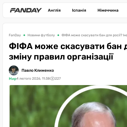
Англія
Іспанія
Німеччина
FanDay
Новини футболу
ФІФА може скасувати бан для росії? Інф
ФІФА може скасувати бан д
зміну правил організації
Павло Клименко
Мир
4 лютого 2026, 11:38
227