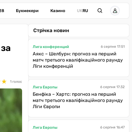
28
Букмекери
Казино
UK
RU
Стрічка новин
 за
Лига конференций
6 серпня 17:51
Аякс – Шелбурн: прогноз на перший
матч третього кваліфікаційного раунду
Ліги конференцій
★
★
★
★
1 голос
Лига Европы
6 серпня 17:32
Бенфіка – Хартс: прогноз на перший
матч третього кваліфікаційного раунду
Ліги Європи
Лига Европы
6 серпня 16:47