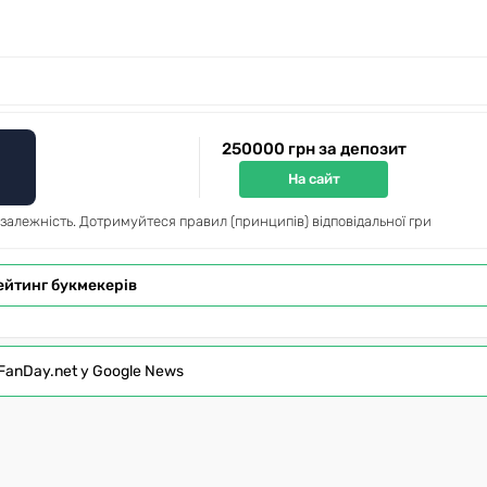
250000 грн за депозит
На сайт
 залежність. Дотримуйтеся правил (принципів) відповідальної гри
ейтинг букмекерів
FanDay.net у Google News