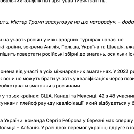
бальних конфліктів і врятував тисячі життів.
бити. Містер Трамп заслуговує на цю нагороду
»
, – дод
 на участь росіян у міжнародних турнірах наразі не
 країни, зокрема Англія, Польща, Україна та Швеція, вж
спішить повертати російські збірні до змагань, оскільки іс
ронена від участі в усіх міжнародних змаганнях. У 2023 р
к вони не можуть брати участь у кваліфікаціях через поз
бойкотувати змагання з росіянами.
 у трьох країнах: США, Канаді та Мексиці. 42 з 48 учасни
дсумками плейоф раунду кваліфікації, який відбудеться у 
на України: команда Сергія Реброва у березні має спершу
ьща – Албанія. У разі двох перемог українці вдруге в іс