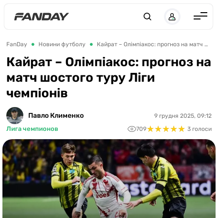
UK
RU
Англія
FanDay
Новини футболу
Кайрат – Олімпіакос: прогноз на матч шостого туру Ліги чемпіонів
Іспанія
Кайрат – Олімпіакос: прогноз на
матч шостого туру Ліги
Німеччина
чемпіонів
Італія
Франція
Павло Клименко
9 грудня 2025, 09:12
★
★
★
★
★
★
★
★
★
★
Лига чемпионов
709
3 голоси
Україна
ЛЧ
ЛЕ
ЧЕ-2028
Букмекери