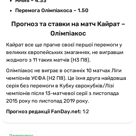
Нічия – 4.33
Перемога Олімпіакоса – 1.50
Прогноз та ставки на матч Кайрат –
Олімпіакос
Кайрат все ще прагне своєї першої перемоги у
великих європейських змаганнях, не вигравши
жодного з 11 таких матчів (Н3 П8).
Олімпіакос не виграє в останніх 10 матчах Ліги
чемпіонів УЄФА (Н2 П8). Це їхня друга найдовша
серія без перемоги в Кубку єврокубків/Лізі
чемпіонів після 13-матчевої серії з листопада
2015 року по листопад 2019 року.
Прогноз редакції FanDay.net:
1:2
Олимпиакос