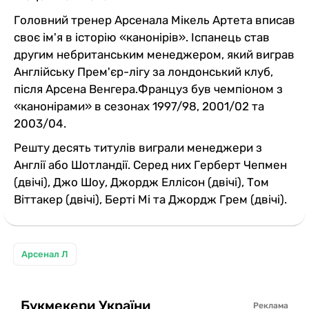
Головний тренер Арсенала Мікель Артета вписав
своє ім'я в історію «канонірів». Іспанець став
другим небританським менеджером, який виграв
Англійську Прем'єр-лігу за лондонський клуб,
після Арсена Венгера.Француз був чемпіоном з
«канонірами» в сезонах 1997/98, 2001/02 та
2003/04.
Решту десять титулів виграли менеджери з
Англії або Шотландії. Серед них Герберт Чепмен
(двічі), Джо Шоу, Джордж Еллісон (двічі), Том
Віттакер (двічі), Берті Мі та Джордж Грем (двічі).
Арсенал Л
Букмекери України
Реклама