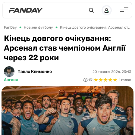
UK
RU
Англія
FanDay
Новини футболу
Кінець довгого очікування: Арсенал став чемпіоном Англії через 22 роки
Іспанія
Кінець довгого очікування:
Арсенал став чемпіоном Англії
Німеччина
через 22 роки
Італія
Франція
Павло Клименко
20 травня 2026, 23:43
★
★
★
★
★
★
★
★
★
★
Англия
131
1 голос
Україна
ЛЧ
ЛЕ
ЧЕ-2028
Букмекери