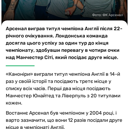
Казино
Фото: ФК Арсенал
Арсенал виграв титул чемпіона Англії після 22-
річного очікування. Лондонська команда
досягла цього успіху за один тур до кінця
чемпіонату, здобувши перевагу в чотири очки
над Манчестер Сіті, який посідає друге місце.
«Каноніри» виграли титул чемпіона Англії в 14-й
раз у своїй історії та посідають третє місце у
списку всіх часів. Перші два місця посідають
Манчестер Юнайтед та Ліверпуль з 20 титулами
кожен.
Востаннє Арсенал був чемпіоном у 2004 році, і
варто зазначити, що вони 12 разів посідали друге
місце в чемпіонаті Англії.