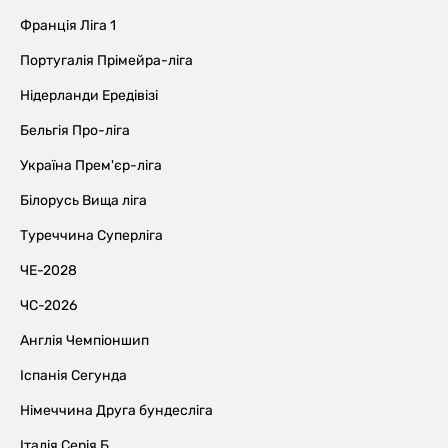
Франція Ліга 1
Португалія Прімейра-ліга
Нідерланди Ередівізі
Бельгія Про-ліга
Україна Прем'єр-ліга
Білорусь Вища ліга
Туреччина Суперліга
ЧЕ-2028
ЧС-2026
Англія Чемпіоншип
Іспанія Сегунда
Німеччина Друга бундесліга
Італія Серія Б