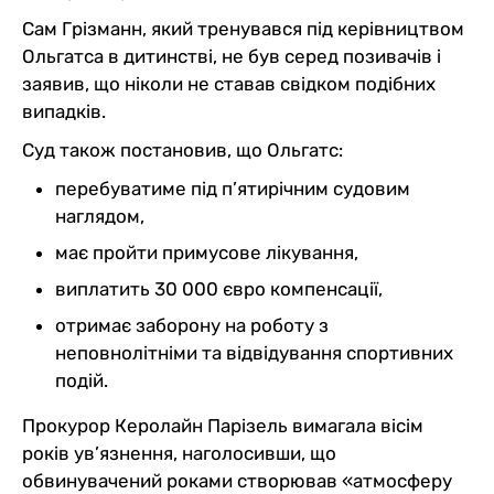
Сам Грізманн, який тренувався під керівництвом
Ольгатса в дитинстві, не був серед позивачів і
заявив, що ніколи не ставав свідком подібних
випадків.
Суд також постановив, що Ольгатс:
перебуватиме під п’ятирічним судовим
наглядом,
має пройти примусове лікування,
виплатить 30 000 євро компенсації,
отримає заборону на роботу з
неповнолітніми та відвідування спортивних
подій.
Прокурор Керолайн Парізель вимагала вісім
років ув’язнення, наголосивши, що
обвинувачений роками створював «атмосферу