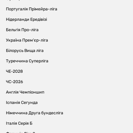
Португалія Прімейра-ліга
Нідерланди Ередівізі
Бельгія Про-ліга
Україна Прем'єр-ліга
Білорусь Вища ліга
Туреччина Суперліга
ЧЕ-2028
ЧС-2026
Англія Чемпіоншип
Іспанія Сегунда
Німеччина Друга бундесліга
Італія Серія Б