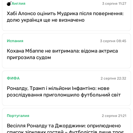
Англия
3 серпня 11:27
Хабі Алонсо оцінить Мудрика після повернення:
долю українця ще не визначено
Испания
3 серпня 08:45
Кохана Мбаппе не витримала: відома актриса
пригрозила судом
ФИФА
2 серпня 22:32
Роналду, Трамп і мільйони Інфантіно: нове
розслідування приголомшило футбольний світ
Португалия
2 серпня 21:21
Весілля Роналду та Джорджини: оприлюднено
список зіркових гостей – футболістів лише троє