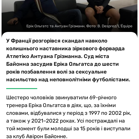
Казино
Ерік Ольгатс та Антуан Грізманн. Фото: B. Desprez/L'Équipe
У Франції розгорівся скандал навколо
колишнього наставника зіркового форварда
Атлетіко Антуана Грізманна. Суд міста
Байонна засудив Еріка Ольгатса до шести
років позбавлення волі за сексуальне
насильство над неповнолітніми футболістами.
Шестеро чоловіків звинуватили 69-річного
тренера Еріка Ольгатса в діях, що, за їхніми
словами, відбувалися у період з 1997 по 2002 рік,
а також у 2021–2022 роках. Усі постраждалі на
той момент були молодші за 15 років і виступали
за клуб Авірон Байонне.