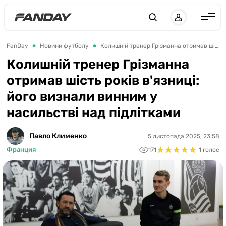
UK
RU
Англія
FanDay
Новини футболу
Колишній тренер Грізманна отримав шість років в'язниці: його визнали винним у насильстві над підлітками
Іспанія
Колишній тренер Грізманна
отримав шість років в'язниці:
Німеччина
його визнали винним у
Італія
насильстві над підлітками
Франція
Україна
Павло Клименко
5 листопада 2025, 23:58
★
★
★
★
★
★
★
★
★
★
Франция
171
1 голос
ЛЧ
ЛЕ
ЧЕ-2028
Букмекери