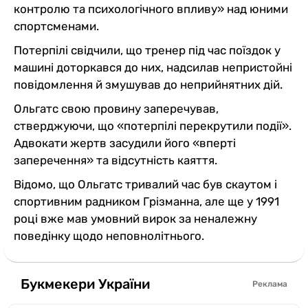
контролю та психологічного впливу» над юними
спортсменами.
Потерпілі свідчили, що тренер під час поїздок у
машині доторкався до них, надсилав непристойні
повідомлення й змушував до неприйнятних дій.
Ольгатс свою провину заперечував,
стверджуючи, що «потерпілі перекрутили події».
Адвокати жертв засудили його «вперті
заперечення» та відсутність каяття.
Відомо, що Ольгатс тривалий час був скаутом і
спортивним радником Грізманна, але ще у 1991
році вже мав умовний вирок за неналежну
поведінку щодо неповнолітнього.
Букмекери України
Реклама