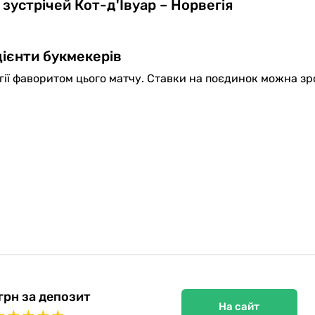
зустрічей Кот-д'Івуар – Норвегія
ієнти букмекерів
ії фаворитом цього матчу. Ставки на поєдинок можна зр
грн за депозит
На сайт