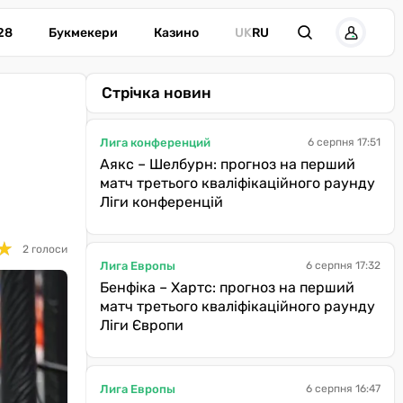
28
Букмекери
Казино
UK
RU
Стрічка новин
Лига конференций
6 серпня 17:51
Аякс – Шелбурн: прогноз на перший
матч третього кваліфікаційного раунду
Ліги конференцій
★
★
2 голоси
Лига Европы
6 серпня 17:32
Бенфіка – Хартс: прогноз на перший
матч третього кваліфікаційного раунду
Ліги Європи
Лига Европы
6 серпня 16:47