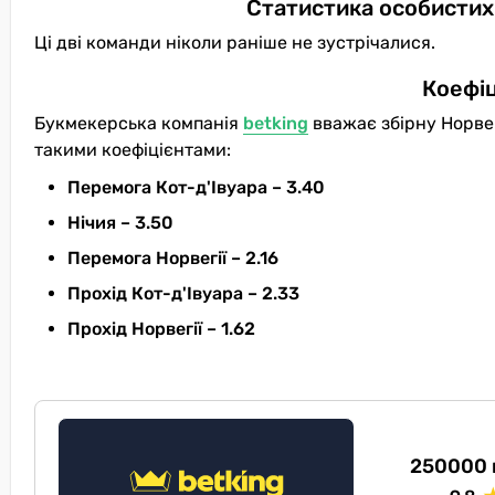
Статистика особистих 
Ці дві команди ніколи раніше не зустрічалися.
Коефіц
Букмекерська компанія
betking
вважає збірну Норвег
такими коефіцієнтами:
Перемога Кот-д'Івуара – 3.40
Нічия – 3.50
Перемога Норвегії – 2.16
Прохід Кот-д'Івуара – 2.33
Прохід Норвегії – 1.62
250000 