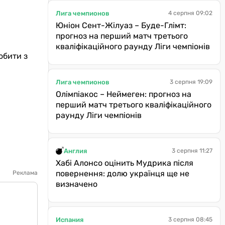
Лига чемпионов
4 серпня 09:02
Юніон Сент-Жілуаз – Буде-Глімт:
прогноз на перший матч третього
кваліфікаційного раунду Ліги чемпіонів
обити з
Лига чемпионов
3 серпня 19:09
Олімпіакос – Неймеген: прогноз на
перший матч третього кваліфікаційного
раунду Ліги чемпіонів
Англия
3 серпня 11:27
Хабі Алонсо оцінить Мудрика після
повернення: долю українця ще не
Реклама
визначено
Испания
3 серпня 08:45