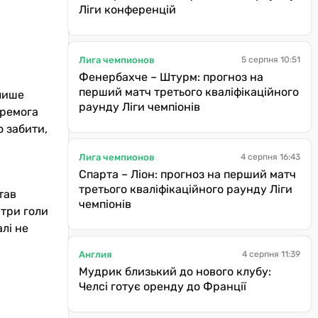
Ліги конференцій
Лига чемпионов
5 серпня 10:51
Фенербахче – Штурм: прогноз на
перший матч третього кваліфікаційного
 лише
раунду Ліги чемпіонів
еремога
о забити,
Лига чемпионов
4 серпня 16:43
Спарта – Ліон: прогноз на перший матч
третього кваліфікаційного раунду Ліги
тав
чемпіонів
 три голи
лі не
Англия
4 серпня 11:39
Мудрик близький до нового клубу:
Челсі готує оренду до Франції