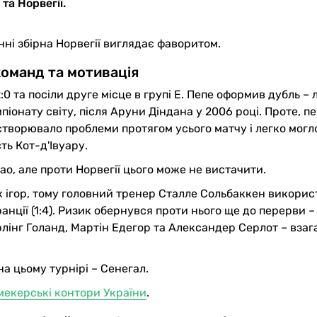
та Норвегії.
нні збірна Норвегії виглядає фаворитом.
оманд та мотивація
0 та посіли друге місце в групі E. Пепе оформив дубль –
мпіонату світу, після Аруни Діндана у 2006 році. Проте, п
творювало проблеми протягом усього матчу і легко могл
сть Кот-д'Івуару.
о, але проти Норвегії цього може не вистачити.
вох ігор, тому головний тренер Сталле Сольбаккен викорис
нції (1:4). Ризик обернувся проти нього ще до перерви –
лінг Голанд, Мартін Едегор та Александер Серлот – взага
а цьому турнірі – Сенегал.
мекерські контори України
.