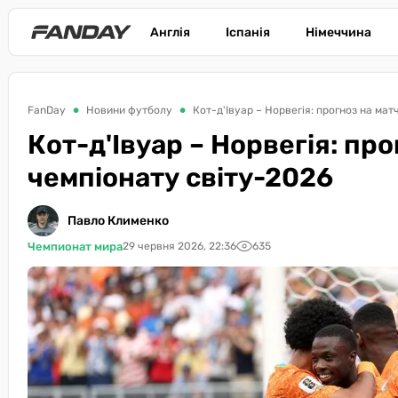
Англія
Іспанія
Німеччина
FanDay
Новини футболу
Кот-д'Івуар – Норвегія: прогноз на мат
Кот-д'Івуар – Норвегія: про
чемпіонату світу-2026
Павло Клименко
Чемпионат мира
29 червня 2026, 22:36
635