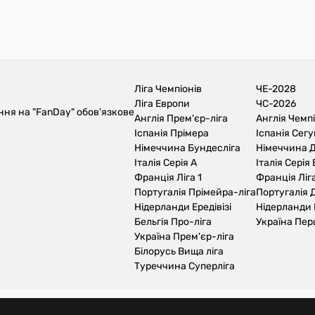
Ліга Чемпіонів
ЧЕ-2028
Ліга Европи
ЧС-2026
ння на "FanDay" обов'язкове
Англія Прем'єр-ліга
Англія Чемп
Іспанія Прімера
Іспанія Сег
Німеччина Бундесліга
Німеччина Д
Італія Серія А
Італія Серія 
Франція Ліга 1
Франція Ліга
Португалія Прімейра-ліга
Португалія Д
Нідерланди Ередівізі
Нідерланди 
Бельгія Про-ліга
Україна Пер
Україна Прем'єр-ліга
Білорусь Вища ліга
Туреччина Суперліга