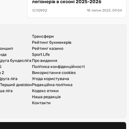
легіонерів в сезоні 2025-2026
70992
18 липня 2023, 09:04
Трансфери
Рейтинг букмекерів
іоншип
Рейтинг казино
унда
Sport Life
руга бундесліга
Про видання
Б
Політика конфіденційності
 2
Використання cookies
руга ліга
Угода користувача
Перший дивізіон
Редакційна політика
ша ліга
Кодекс етики
Наша редакція
Контакти