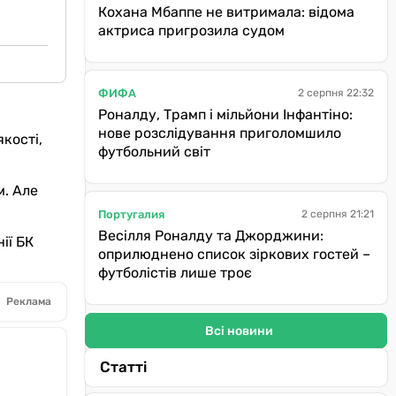
Кохана Мбаппе не витримала: відома
актриса пригрозила судом
ФИФА
2 серпня 22:32
Роналду, Трамп і мільйони Інфантіно:
нове розслідування приголомшило
якості,
футбольний світ
м. Але
Португалия
2 серпня 21:21
Весілля Роналду та Джорджини:
нії БК
оприлюднено список зіркових гостей –
футболістів лише троє
Реклама
Всі новини
Статті