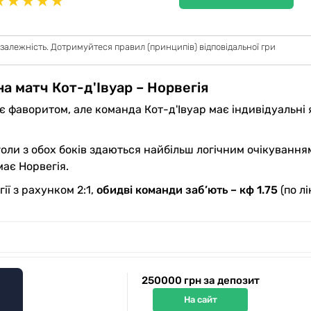
★
★
★
★
★
 залежність. Дотримуйтеся правил (принципів) відповідальної гри
на матч Кот-д'Івуар – Норвегія
 є фаворитом, але команда Кот-д'Івуар має індивідуальні 
ли з обох боків здаються найбільш логічним очікування
має Норвегія.
ії з рахунком 2:1,
обидві команди заб’ють – кф 1.75
(по лі
250000 грн за депозит
На сайт