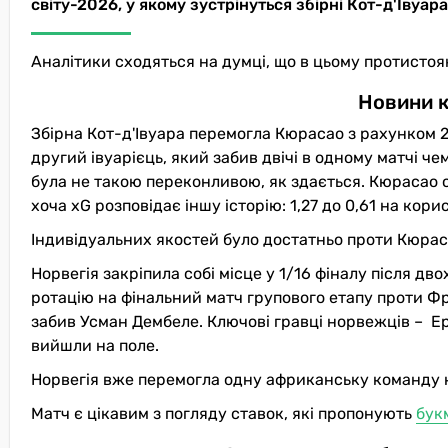
світу-2026, у якому зустрінуться збірні Кот-д'Івуара 
Аналітики сходяться на думці, що в цьому протистоя
Новини к
Збірна Кот-д'Івуара перемогла Кюрасао з рахунком 2:
другий івуарієць, який забив двічі в одному матчі че
була не такою переконливою, як здається. Кюрасао с
хоча xG розповідає іншу історію: 1,27 до 0,61 на кори
Індивідуальних якостей було достатньо проти Кюраса
Норвегія закріпила собі місце у 1/16 фіналу після д
ротацію на фінальний матч групового етапу проти Фра
забив Усман Дембеле. Ключові гравці норвежців – Ер
вийшли на поле.
Норвегія вже перемогла одну африканську команду н
Матч є цікавим з погляду ставок, які пропонують
бук