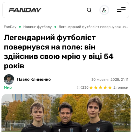
UK
RU
Англія
FanDay
Новини футболу
Легендарний футболіст повернувся на поле: він здійснив свою мрію у віці 54 років
Іспанія
Легендарний футболіст
повернувся на поле: він
Німеччина
здійснив свою мрію у віці 54
Італія
років
Франція
Україна
Павло Клименко
30 жовтня 2025, 21:11
★
★
★
★
★
★
★
★
★
★
Мир
230
2 голоси
ЛЧ
ЛЕ
ЧЕ-2028
Букмекери