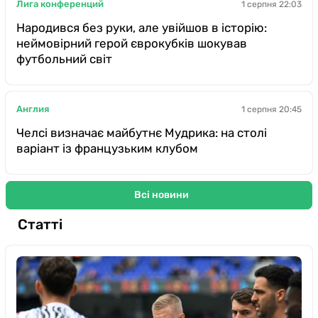
Лига конференций
1 серпня 22:03
Народився без руки, але увійшов в історію:
неймовірний герой єврокубків шокував
футбольний світ
Англия
1 серпня 20:45
Челсі визначає майбутнє Мудрика: на столі
варіант із французьким клубом
Всі новини
Статті