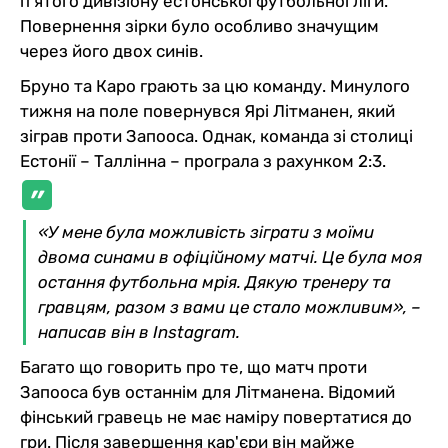
п'ятого дивізіону естонської футбольної ліги.
Повернення зірки було особливо значущим
через його двох синів.
Бруно та Каро грають за цю команду. Минулого
тижня на поле повернувся Ярі Літманен, який
зіграв проти Запооса. Однак, команда зі столиці
Естонії – Таллінна – програла з рахунком 2:3.
«У мене була можливість зіграти з моїми
двома синами в офіційному матчі. Це була моя
остання футбольна мрія. Дякую тренеру та
гравцям, разом з вами це стало можливим», –
написав він в Instagram.
Багато що говорить про те, що матч проти
Запооса був останнім для Літманена. Відомий
фінський гравець не має наміру повертатися до
гри. Після завершення кар'єри він майже