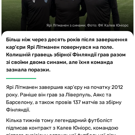
Казино
Ярі Літманен з синами. Фото: ФК Калев Юніорс
Більш ніж через десять років після завершення
кар'єри Ярі Літманен повернувся на поле.
Колишній гравець збірної Фінляндії грав разом
зі своїми двома синами, але їхня команда
зазнала поразки.
Ярі Літманен завершив кар'єру на початку 2012
року. Раніше він грав за Ліверпуль, Аякс та
Барселону, а також провів 137 матчів за збірну
Фінляндії.
Кілька тижнів тому легендарний футболіст
підписав контракт з Калев Юніорс, командою