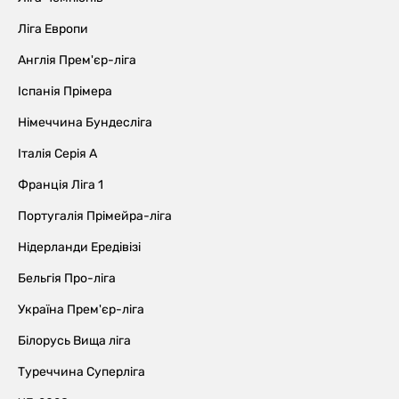
Ліга Европи
Англія Прем'єр-ліга
Іспанія Прімера
Німеччина Бундесліга
Італія Серія А
Франція Ліга 1
Португалія Прімейра-ліга
Нідерланди Ередівізі
Бельгія Про-ліга
Україна Прем'єр-ліга
Білорусь Вища ліга
Туреччина Суперліга