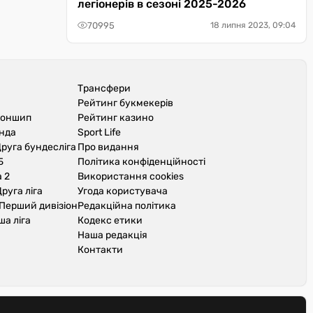
легіонерів в сезоні 2025-2026
70995
18 липня 2023, 09:04
Трансфери
Рейтинг букмекерів
іоншип
Рейтинг казино
унда
Sport Life
руга бундесліга
Про видання
Б
Політика конфіденційності
 2
Використання cookies
руга ліга
Угода користувача
Перший дивізіон
Редакційна політика
ша ліга
Кодекс етики
Наша редакція
Контакти