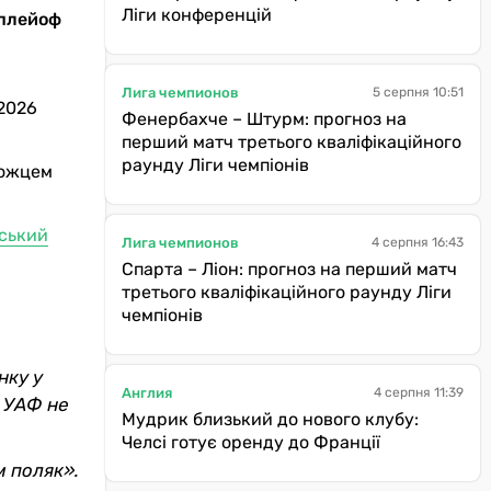
Ліги конференцій
 плейоф
Лига чемпионов
5 серпня 10:51
 2026
Фенербахче – Штурм: прогноз на
перший матч третього кваліфікаційного
раунду Ліги чемпіонів
можцем
нський
Лига чемпионов
4 серпня 16:43
Спарта – Ліон: прогноз на перший матч
третього кваліфікаційного раунду Ліги
чемпіонів
нку у
Англия
4 серпня 11:39
о УАФ не
Мудрик близький до нового клубу:
Челсі готує оренду до Франції
м поляк».