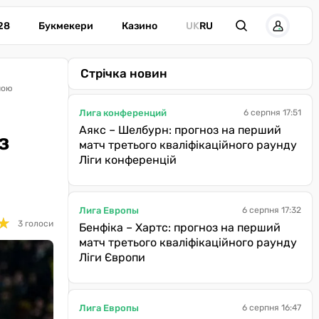
28
Букмекери
Казино
UK
RU
Стрічка новин
ною
Лига конференций
6 серпня 17:51
Аякс – Шелбурн: прогноз на перший
з
матч третього кваліфікаційного раунду
Ліги конференцій
Лига Европы
6 серпня 17:32
★
★
3 голоси
Бенфіка – Хартс: прогноз на перший
матч третього кваліфікаційного раунду
Ліги Європи
Лига Европы
6 серпня 16:47