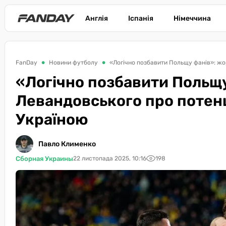
Англія
Іспанія
Німеччина
FanDay
Новини футболу
«Логічно позбавити Польщу фанів»: жо
«Логічно позбавити Польщу
Левандовського про потенц
Україною
Павло Клименко
Сборная Украины
22 листопада 2025, 10:16
198