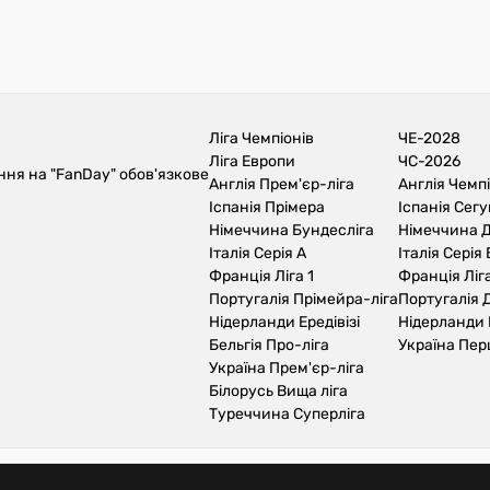
Ліга Чемпіонів
ЧЕ-2028
Ліга Европи
ЧС-2026
ння на "FanDay" обов'язкове
Англія Прем'єр-ліга
Англія Чемп
Іспанія Прімера
Іспанія Сег
Німеччина Бундесліга
Німеччина Д
Італія Серія А
Італія Серія 
Франція Ліга 1
Франція Ліга
Португалія Прімейра-ліга
Португалія Д
Нідерланди Ередівізі
Нідерланди 
Бельгія Про-ліга
Україна Пер
Україна Прем'єр-ліга
Білорусь Вища ліга
Туреччина Суперліга