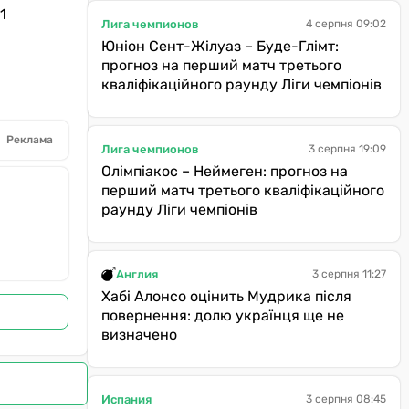
1
Лига чемпионов
4 серпня 09:02
Юніон Сент-Жілуаз – Буде-Глімт:
прогноз на перший матч третього
кваліфікаційного раунду Ліги чемпіонів
Реклама
Лига чемпионов
3 серпня 19:09
Олімпіакос – Неймеген: прогноз на
перший матч третього кваліфікаційного
раунду Ліги чемпіонів
Англия
3 серпня 11:27
Хабі Алонсо оцінить Мудрика після
повернення: долю українця ще не
визначено
Испания
3 серпня 08:45