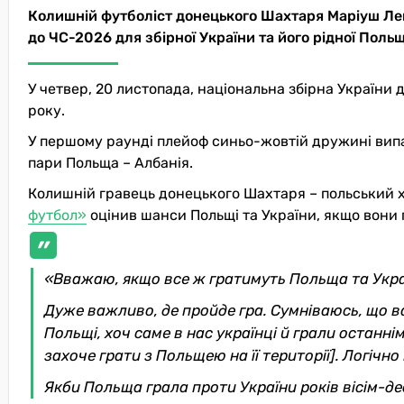
Колишній футболіст донецького Шахтаря Маріуш Л
до ЧС-2026 для збірної України та його рідної Польщ
У четвер, 20 листопада, національна збірна України 
року.
У першому раунді плейоф синьо-жовтій дружині випа
пари Польща – Албанія.
Колишній гравець донецького Шахтаря – польський 
футбол»
оцінив шанси Польщі та України, якщо вони 
«Вважаю, якщо все ж гратимуть Польща та Украї
Дуже важливо, де пройде гра. Сумніваюсь, що в
Польщі, хоч саме в нас українці й грали останнім
захоче грати з Польщею на її території]. Логічно
Якби Польща грала проти України років вісім-дес