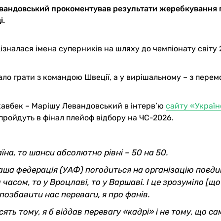
евандовський прокоментував результати жеребкування
і.
дізналася імена суперників на шляху до чемпіонату світу
ло грати з командою Швеції, а у вирішальному – з пере
хавбек – Марішу Левандовський в інтерв’ю
сайту «Украї
пройдуть в фінал плейоф відбору на ЧС-2026.
на, то шанси абсолютно рівні – 50 на 50.
аша федерація (УАФ) погодиться на організацію поєди
 часом, то у Вроцлаві, то у Варшаві. І це зрозуміло [щ
 позбавити нас переваги, я про фанів.
ять тому, я б віддав перевагу «кадрі» і не тому, що са