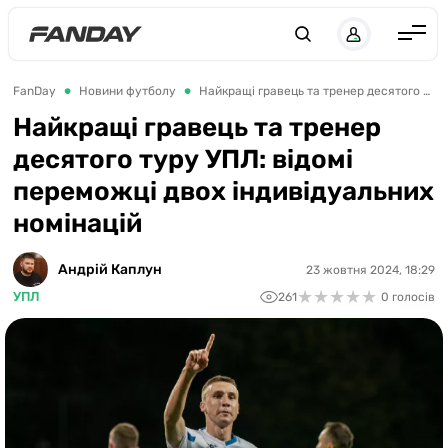
UK
RU
Англія
FanDay
Новини футболу
Найкращі гравець та тренер десятого туру УПЛ: відомі переможці двох індивідуальних номінацій
Іспанія
Найкращі гравець та тренер
десятого туру УПЛ: відомі
Німеччина
переможці двох індивідуальних
Італія
номінацій
Франція
Україна
Андрій Каплун
23 жовтня 2024, 18:29
★
★
★
★
★
★
★
★
★
★
УПЛ
261
0 голосів
ЛЧ
ЛЕ
ЧЕ-2028
Букмекери