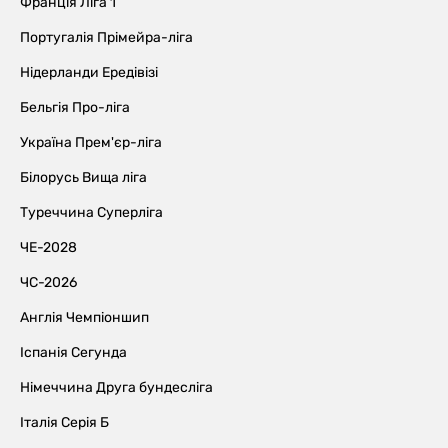
Франція Ліга 1
Португалія Прімейра-ліга
Нідерланди Ередівізі
Бельгія Про-ліга
Україна Прем'єр-ліга
Білорусь Вища ліга
Туреччина Суперліга
ЧЕ-2028
ЧС-2026
Англія Чемпіоншип
Іспанія Сегунда
Німеччина Друга бундесліга
Італія Серія Б