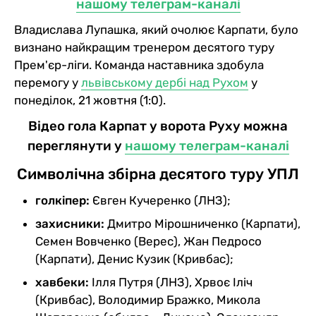
нашому телеграм-каналі
Владислава Лупашка, який очолює Карпати, було
визнано найкращим тренером десятого туру
Прем'єр-ліги. Команда наставника здобула
перемогу у
львівському дербі над Рухом
у
понеділок, 21 жовтня (1:0).
Відео гола Карпат у ворота Руху можна
переглянути у
нашому телеграм-каналі
Символічна збірна десятого туру УПЛ
голкіпер:
Євген Кучеренко (ЛНЗ);
захисники:
Дмитро Мірошниченко (Карпати),
Семен Вовченко (Верес), Жан Педросо
(Карпати), Денис Кузик (Кривбас);
хавбеки:
Ілля Путря (ЛНЗ), Хрвоє Іліч
(Кривбас), Володимир Бражко, Микола