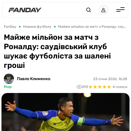
UK
RU
Англія
FanDay
Новини футболу
Майже мільйон за матч з Роналду: саудівський клуб шукає футболіста за шалені гроші
Іспанія
Майже мільйон за матч з
Роналду: саудівський клуб
Німеччина
шукає футболіста за шалені
Італія
гроші
Франція
Україна
Павло Клименко
23 січня 2026, 16:28
★
★
★
★
★
★
★
★
★
★
Мир
293
4 голоси
ЛЧ
ЛЕ
ЧЕ-2028
Букмекери