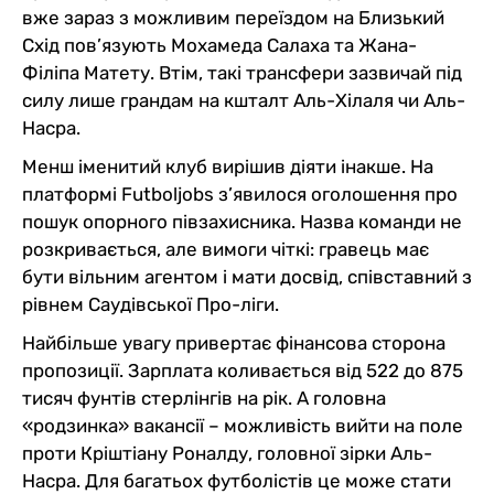
вже зараз з можливим переїздом на Близький
Схід пов’язують Мохамеда Салаха та Жана-
Філіпа Матету. Втім, такі трансфери зазвичай під
силу лише грандам на кшталт Аль-Хілаля чи Аль-
Насра.
Менш іменитий клуб вирішив діяти інакше. На
платформі Futboljobs з’явилося оголошення про
пошук опорного півзахисника. Назва команди не
розкривається, але вимоги чіткі: гравець має
бути вільним агентом і мати досвід, співставний з
рівнем Саудівської Про-ліги.
Найбільше увагу привертає фінансова сторона
пропозиції. Зарплата коливається від 522 до 875
тисяч фунтів стерлінгів на рік. А головна
«родзинка» вакансії – можливість вийти на поле
проти Кріштіану Роналду, головної зірки Аль-
Насра. Для багатьох футболістів це може стати