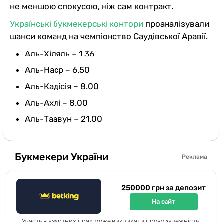
не меншою спокусою, ніж сам контракт.
Українські букмекерські контори
проаналізували
шанси команд на чемпіонство Саудівської Аравії.
Аль-Хіляль – 1.36
Аль-Наср – 6.50
Аль-Кадісія – 8.00
Аль-Ахлі – 8.00
Аль-Таавун – 21.00
Букмекери України
Реклама
250000 грн за депозит
На сайт
Участь в азартних іграх може викликати ігрову залежність.