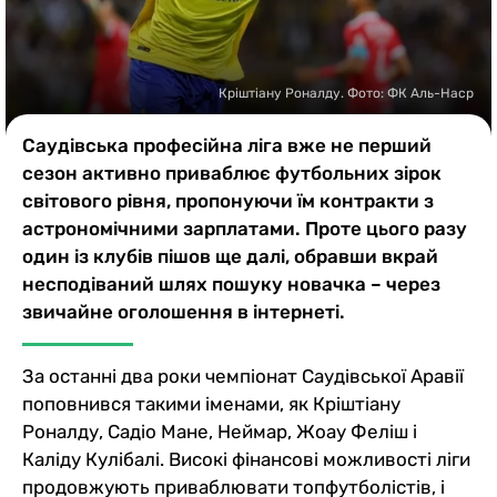
Казино
Кріштіану Роналду. Фото: ФК Аль-Наср
Саудівська професійна ліга вже не перший
сезон активно приваблює футбольних зірок
світового рівня, пропонуючи їм контракти з
астрономічними зарплатами. Проте цього разу
один із клубів пішов ще далі, обравши вкрай
несподіваний шлях пошуку новачка – через
звичайне оголошення в інтернеті.
За останні два роки чемпіонат Саудівської Аравії
поповнився такими іменами, як Кріштіану
Роналду, Садіо Мане, Неймар, Жоау Феліш і
Каліду Кулібалі. Високі фінансові можливості ліги
продовжують приваблювати топфутболістів, і