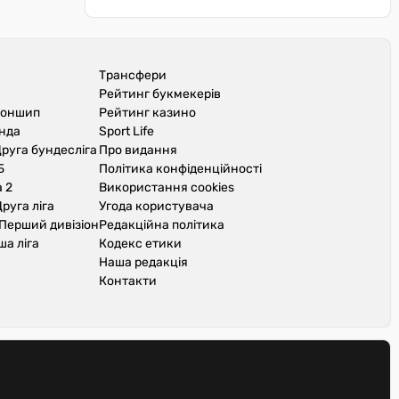
Трансфери
Рейтинг букмекерів
іоншип
Рейтинг казино
унда
Sport Life
руга бундесліга
Про видання
Б
Політика конфіденційності
 2
Використання cookies
руга ліга
Угода користувача
Перший дивізіон
Редакційна політика
ша ліга
Кодекс етики
Наша редакція
Контакти