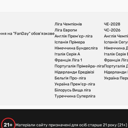
Ліга Чемпіонів
ЧЕ-2028
Ліга Европи
ЧС-2026
ння на "FanDay" обов'язкове
Англія Прем'єр-ліга
Англія Чемп
Іспанія Прімера
Іспанія Сег
Німеччина Бундесліга
Німеччина Д
Італія Серія А
Італія Серія 
Франція Ліга 1
Франція Ліга
Португалія Прімейра-ліга
Португалія Д
Нідерланди Ередівізі
Нідерланди 
Бельгія Про-ліга
Україна Пер
Україна Прем'єр-ліга
Білорусь Вища ліга
Туреччина Суперліга
21+
Матеріали сайту призначені для осіб старше 21 року (21+)