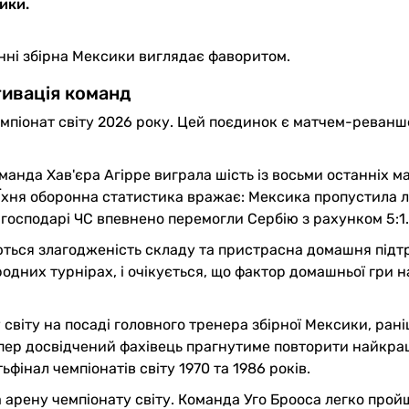
ики.
янні збірна Мексики виглядає фаворитом.
ивація команд
мпіонат світу 2026 року. Цей поєдинок є матчем-реван
анда Хав'єра Агірре виграла шість із восьми останніх ма
). Їхня оборонна статистика вражає: Мексика пропустила л
господарі ЧС впевнено перемогли Сербію з рахунком 5:1.
ься злагодженість складу та пристрасна домашня підт
одних турнірах, і очікується, що фактор домашньої гри н
 світу на посаді головного тренера збірної Мексики, рані
епер досвідчений фахівець прагнутиме повторити найкр
фінал чемпіонатів світу 1970 та 1986 років.
 арену чемпіонату світу. Команда Уго Брооса легко прой