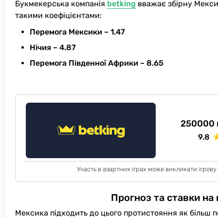
Букмекерська компанія
betking
вважає збірну Мекси
такими коефіцієнтами:
Перемога Мексики – 1.47
Нічия – 4.87
Перемога Південної Африки – 8.65
250000 
9.8
Участь в азартних іграх може викликати ігрову
Прогноз та ставки на
Мексика підходить до цього протистояння як більш п