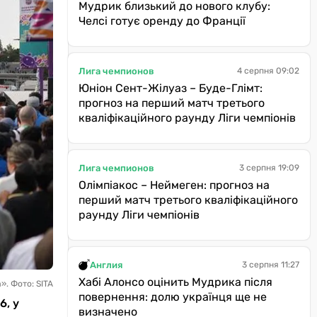
Мудрик близький до нового клубу:
Челсі готує оренду до Франції
Лига чемпионов
4 серпня 09:02
Юніон Сент-Жілуаз – Буде-Глімт:
прогноз на перший матч третього
кваліфікаційного раунду Ліги чемпіонів
Лига чемпионов
3 серпня 19:09
Олімпіакос – Неймеген: прогноз на
перший матч третього кваліфікаційного
раунду Ліги чемпіонів
Англия
3 серпня 11:27
Хабі Алонсо оцінить Мудрика після
». Фото: SITA
повернення: долю українця ще не
6, у
визначено