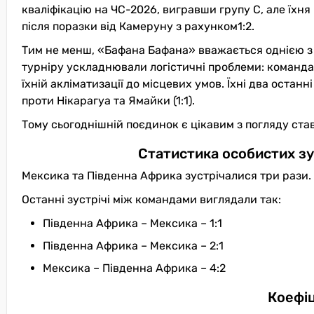
кваліфікацію на ЧС-2026, вигравши групу C, але їхн
після поразки від Камеруну з рахунком1:2.
Тим не менш, «Бафана Бафана» вважається однією з
турніру ускладнювали логістичні проблеми: команда 
їхній акліматизації до місцевих умов. Їхні два оста
проти Нікарагуа та Ямайки (1:1).
Тому сьогоднішній поєдинок є цікавим з погляду ста
Статистика особистих зу
Мексика та Південна Африка зустрічалися три рази.
Останні зустрічі між командами виглядали так:
Південна Африка – Мексика – 1:1
Південна Африка – Мексика – 2:1
Мексика – Південна Африка – 4:2
Коефіц