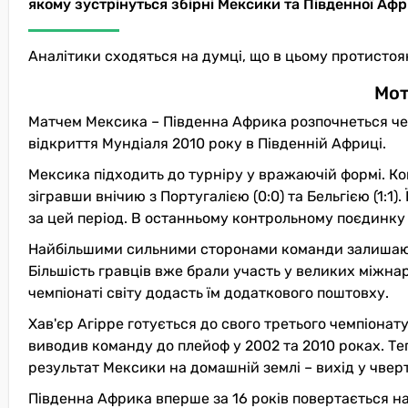
якому зустрінуться збірні Мексики та Південної Афр
Аналітики сходяться на думці, що в цьому протисто
Мот
Матчем Мексика – Південна Африка розпочнеться че
відкриття Мундіаля 2010 року в Південній Африці.
Мексика підходить до турніру у вражаючій формі. Ком
зігравши внічию з Португалією (0:0) та Бельгією (1:1
за цей період. В останньому контрольному поєдинку 
Найбільшими сильними сторонами команди залишают
Більшість гравців вже брали участь у великих міжнар
чемпіонаті світу додасть їм додаткового поштовху.
Хав'єр Агірре готується до свого третього чемпіонату
виводив команду до плейоф у 2002 та 2010 роках. Т
результат Мексики на домашній землі – вихід у чверть
Південна Африка вперше за 16 років повертається на