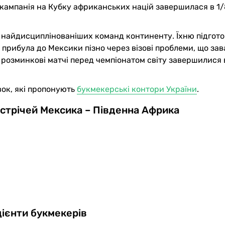
я кампанія на Кубку африканських націй завершилася в 1/
 найдисциплінованіших команд континенту. Їхню підгото
прибула до Мексики пізно через візові проблеми, що за
нні розминкові матчі перед чемпіонатом світу завершилися
вок, які пропонують
букмекерські контори України
.
стрічей Мексика – Південна Африка
ієнти букмекерів