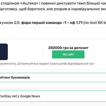
стадіоном «Ацтека» і повинні диктувати темп більшої ч
ідготовку, щоб боротися, але розрив в індивідуальних як
хунком 2:0,
фора першої команди -1 – кф 1.71
(по лінії БК b
250000 грн за депозит
На сайт
 залежність. Дотримуйтеся правил (принципів) відповідальної гри
ейтинг букмекерів
FanDay.net у Google News