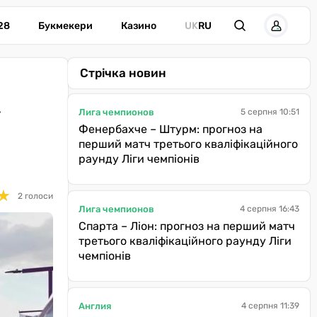
28
Букмекери
Казино
UK
RU
Стрічка новин
у
Лига чемпионов
5 серпня 10:51
Фенербахче – Штурм: прогноз на
перший матч третього кваліфікаційного
раунду Ліги чемпіонів
★
★
2 голоси
Лига чемпионов
4 серпня 16:43
Спарта – Ліон: прогноз на перший матч
третього кваліфікаційного раунду Ліги
чемпіонів
Англия
4 серпня 11:39