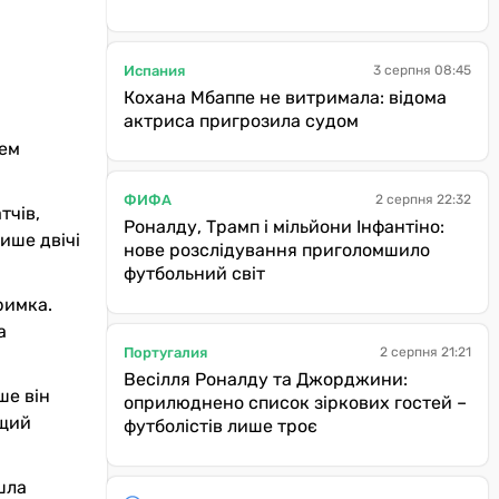
Испания
3 серпня 08:45
Кохана Мбаппе не витримала: відома
актриса пригрозила судом
шем
ФИФА
2 серпня 22:32
тчів,
Роналду, Трамп і мільйони Інфантіно:
ише двічі
нове розслідування приголомшило
футбольний світ
римка.
а
Португалия
2 серпня 21:21
Весілля Роналду та Джорджини:
ше він
оприлюднено список зіркових гостей –
ащий
футболістів лише троє
шла