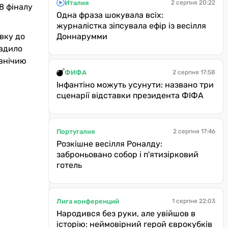
Италия
2 серпня 20:22
8 фіналу
Одна фраза шокувала всіх:
журналістка зіпсувала ефір із весілля
Доннарумми
вку до
вадило
 внічию
ФИФА
2 серпня 17:58
Інфантіно можуть усунути: названо три
сценарії відставки президента ФІФА
Португалия
2 серпня 17:46
Розкішне весілля Роналду:
заброньовано собор і п'ятизірковий
готель
Лига конференций
1 серпня 22:03
Народився без руки, але увійшов в
історію: неймовірний герой єврокубків