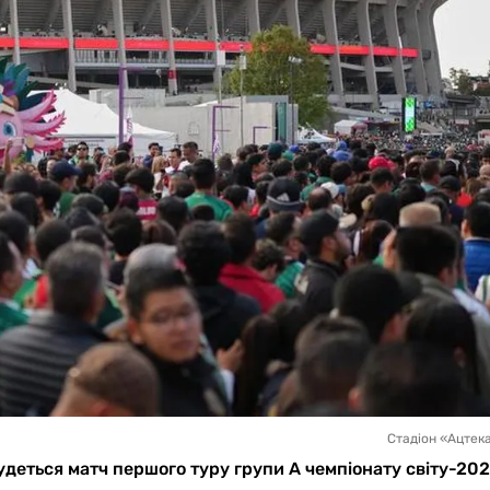
Стадіон «Ацтека
будеться матч першого туру групи А чемпіонату світу-202