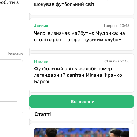
робити з
шокував футбольний світ
Англия
1 серпня 20:45
Челсі визначає майбутнє Мудрика: на
столі варіант із французьким клубом
Реклама
Италия
31 липня 21:55
Футбольний світ у жалобі: помер
легендарний капітан Мілана Франко
Барезі
Всі новини
Статті