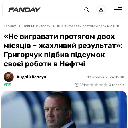
UK
RU
Англія
FanDay
Новини футболу
«Не вигравати протягом двох місяців – жахливий результат»: Григорчук підбив підсумок своєї роботи в Нефтчі
Іспанія
«Не вигравати протягом двох
місяців – жахливий результат»:
Німеччина
Григорчук підбив підсумок
Італія
своєї роботи в Нефтчі
Франція
Україна
Андрій Каплун
18 жовтня 2024, 16:00
★
★
★
★
★
★
★
★
★
★
УПЛ
251
0 голосів
ЛЧ
ЛЕ
ЧЕ-2028
Букмекери