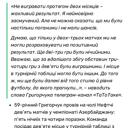
«Не вигравати протягом двох місяців –
жахливий результат. Я неймовірно
засмучений. Але не можна сказати, що ми були
настільки поганими і не мали шансів.
Думаю, що тільки у двох-трьох матчах ми не
могли розраховувати на позитивний
результат. Ще дві-три гри були нічийними.
Вважаю, що за вдалішого збігу обставин три-
чотири гри з дев'яти були виграшними. І місце
в турнірній таблиці могло бути іншим. До того
ж, ми ще були далекі від того стилю й рівня
футболу, до якого прагнули...», – наводить
слова Григорчука телеграм-канал «ТаТоТаке».
59-річний Григорчук провів на чолі Нефтчі
дев'ять матчів у чемпіонаті Азербайджану:
п'ять нічиїх та чотири поразки. Команда
посідає дев'яте місце у турнірній таблиці з