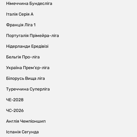
Німеччина Бундесліга
Італія Серія А
Франція Ліга 1
Португалія Прімейра-ліга
Нідерланди Ередівізі
Бельгія Про-ліга
Україна Прем'єр-ліга
Білорусь Вища ліга
Туреччина Суперліга
ЧЕ-2028
ЧС-2026
Англія Чемпіоншип
Іспанія Сегунда