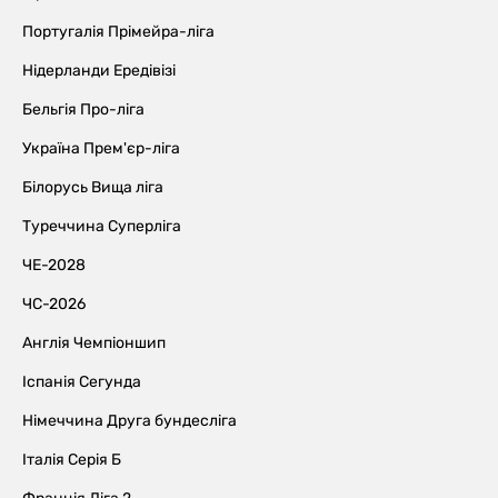
Португалія Прімейра-ліга
Нідерланди Ередівізі
Бельгія Про-ліга
Україна Прем'єр-ліга
Білорусь Вища ліга
Туреччина Суперліга
ЧЕ-2028
ЧС-2026
Англія Чемпіоншип
Іспанія Сегунда
Німеччина Друга бундесліга
Італія Серія Б