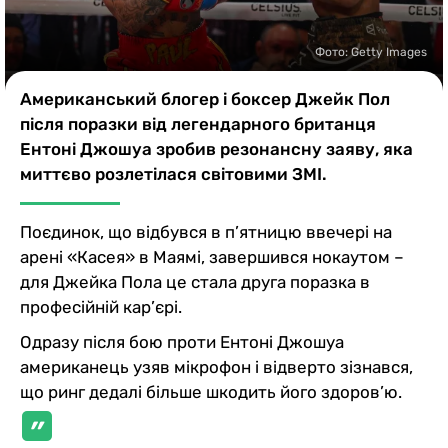
Казино
Фото: Getty Images
Американський блогер і боксер Джейк Пол
після поразки від легендарного британця
Ентоні Джошуа зробив резонансну заяву, яка
миттєво розлетілася світовими ЗМІ.
Поєдинок, що відбувся в п’ятницю ввечері на
арені «Касея» в Маямі, завершився нокаутом –
для Джейка Пола це стала друга поразка в
професійній кар’єрі.
Одразу після бою проти Ентоні Джошуа
американець узяв мікрофон і відверто зізнався,
що ринг дедалі більше шкодить його здоров’ю.