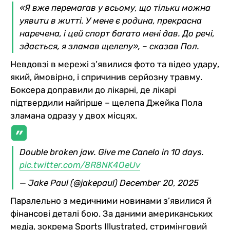
«Я вже перемагав у всьому, що тільки можна
уявити в житті. У мене є родина, прекрасна
наречена, і цей спорт багато мені дав. До речі,
здається, я зламав щелепу», – сказав Пол.
Невдовзі в мережі з’явилися фото та відео удару,
який, ймовірно, і спричинив серйозну травму.
Боксера доправили до лікарні, де лікарі
підтвердили найгірше – щелепа Джейка Пола
зламана одразу у двох місцях.
Double broken jaw. Give me Canelo in 10 days.
pic.twitter.com/8R8NK4OeUv
— Jake Paul (@jakepaul)
December 20, 2025
Паралельно з медичними новинами з’явилися й
фінансові деталі бою. За даними американських
медіа, зокрема Sports Illustrated, стримінговий