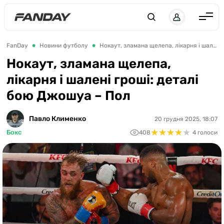
UK
RU
Англія
FanDay
Новини футболу
Нокаут, зламана щелепа, лікарня і шалені гроші: деталі бою Джошуа – Пол
Іспанія
Нокаут, зламана щелепа,
лікарня і шалені гроші: деталі
Німеччина
бою Джошуа – Пол
Італія
Франція
Павло Клименко
20 грудня 2025, 18:07
★
★
★
★
★
★
★
★
★
★
Бокс
408
4 голоси
Україна
ЛЧ
ЛЕ
ЧЕ-2028
Букмекери