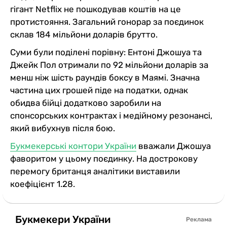
гігант Netflix не пошкодував коштів на це
протистояння. Загальний гонорар за поєдинок
склав 184 мільйони доларів брутто.
Суми були поділені порівну: Ентоні Джошуа та
Джейк Пол отримали по 92 мільйони доларів за
менш ніж шість раундів боксу в Маямі. Значна
частина цих грошей піде на податки, однак
обидва бійці додатково заробили на
спонсорських контрактах і медійному резонансі,
який вибухнув після бою.
Букмекерські контори України
вважали Джошуа
фаворитом у цьому поєдинку. На дострокову
перемогу британця аналітики виставили
коефіцієнт 1.28.
Букмекери України
Реклама