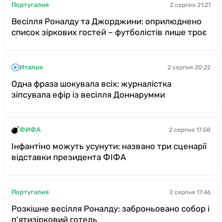
Португалия
2 серпня 21:21
Весілля Роналду та Джорджини: оприлюднено
список зіркових гостей – футболістів лише троє
Италия
2 серпня 20:22
Одна фраза шокувала всіх: журналістка
зіпсувала ефір із весілля Доннарумми
ФИФА
2 серпня 17:58
Інфантіно можуть усунути: названо три сценарії
відставки президента ФІФА
Португалия
2 серпня 17:46
Розкішне весілля Роналду: заброньовано собор і
п'ятизірковий готель