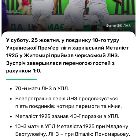
Казино
Фото: ФК ЛНЗ
У суботу, 25 жовтня, у поєдинку 10-го туру
Української Прем’єр-ліги харківський Металіст
1925 у Житомирі приймав черкаський ЛНЗ.
Зустріч завершилася перемогою гостей з
рахунком 1:0.
70-й матч ЛНЗ в УПЛ.
Безпрограшна серія ЛНЗ продовжується
п’ять поєдинків: чотири перемоги та нічия.
Металіст 1925 зазнав 40-ї поразки в УПЛ.
10-й матч в УПЛ Металіста 1925 при Младену
Бартуловічу, ЛНЗ – при Віталію Пономарьову.