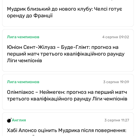
Мудрик близький до нового клубу: Челсі готує
оренду до Франції
Лига чемпионов
4 серпня 09:02
Юніон Сент-Жілуаз – Буде-Глімт: прогноз на
перший матч третього кваліфікаційного раунду
Ліги чемпіонів
Лига чемпионов
3 серпня 19:09
Олімпіакос – Неймеген: прогноз на перший матч
третього кваліфікаційного раунду Ліги чемпіонів
Англия
3 серпня 11:27
Хабі Алонсо оцінить Мудрика після повернення: