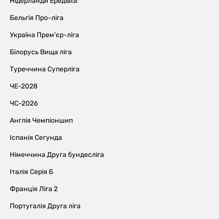
Нідерланди Ередівізі
Бельгія Про-ліга
Україна Прем'єр-ліга
Білорусь Вища ліга
Туреччина Суперліга
ЧЕ-2028
ЧС-2026
Англія Чемпіоншип
Іспанія Сегунда
Німеччина Друга бундесліга
Італія Серія Б
Франція Ліга 2
Португалія Друга ліга