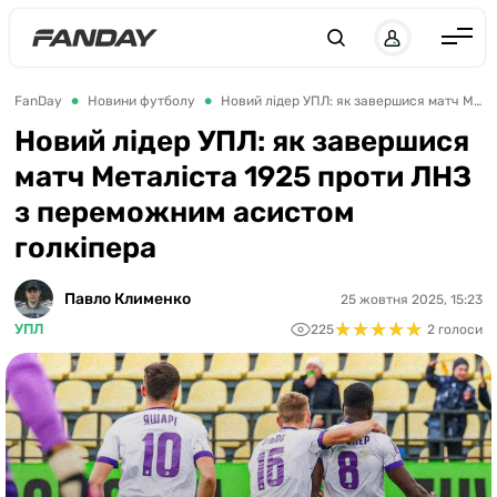
UK
RU
Англія
FanDay
Новини футболу
Новий лідер УПЛ: як завершися матч Металіста 1925 проти ЛНЗ з переможним асистом голкіпера
Іспанія
Новий лідер УПЛ: як завершися
матч Металіста 1925 проти ЛНЗ
Німеччина
з переможним асистом
Італія
голкіпера
Франція
Україна
Павло Клименко
25 жовтня 2025, 15:23
★
★
★
★
★
★
★
★
★
★
УПЛ
225
2 голоси
ЛЧ
ЛЕ
ЧЕ-2028
Букмекери