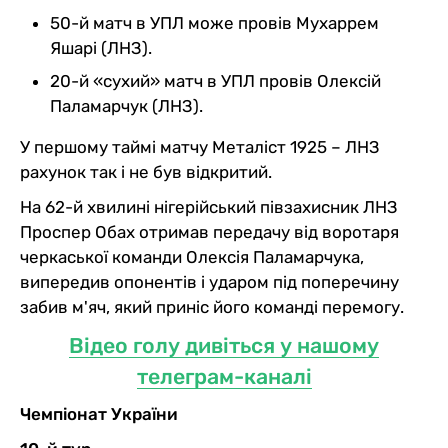
50-й матч в УПЛ може провів Мухаррем
Яшарі (ЛНЗ).
20-й «сухий» матч в УПЛ провів Олексій
Паламарчук (ЛНЗ).
У першому таймі матчу Металіст 1925 – ЛНЗ
рахунок так і не був відкритий.
На 62-й хвилині нігерійський півзахисник ЛНЗ
Проспер Обах отримав передачу від воротаря
черкаської команди Олексія Паламарчука,
випередив опонентів і ударом під поперечину
забив м'яч, який приніс його команді перемогу.
Відео голу дивіться у нашому
телеграм-каналі
Чемпіонат України