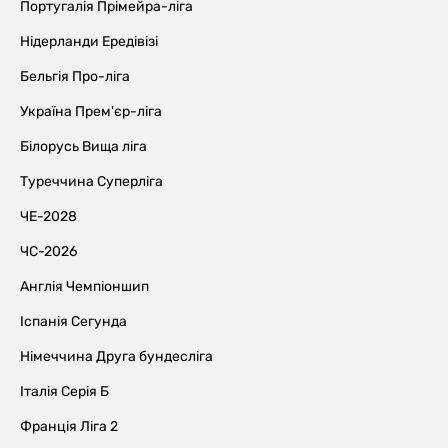
Португалія Прімейра-ліга
Нідерланди Ередівізі
Бельгія Про-ліга
Україна Прем'єр-ліга
Білорусь Вища ліга
Туреччина Суперліга
ЧЕ-2028
ЧС-2026
Англія Чемпіоншип
Іспанія Сегунда
Німеччина Друга бундесліга
Італія Серія Б
Франція Ліга 2