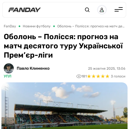
UK
RU
Англія
FanDay
Новини футболу
Оболонь – Полісся: прогноз на матч десятого туру Української Прем’єр-ліги
Іспанія
Оболонь – Полісся: прогноз на
матч десятого туру Української
Німеччина
Прем’єр-ліги
Італія
Франція
Павло Клименко
25 жовтня 2025, 13:06
★
★
★
★
★
★
★
★
★
★
УПЛ
181
3 голоси
Україна
ЛЧ
ЛЕ
ЧЕ-2028
Букмекери