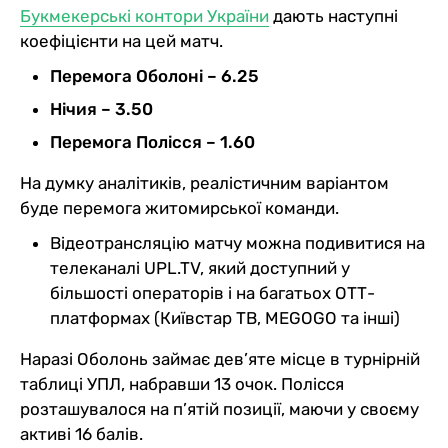
Букмекерські контори України
дають наступні
коефіцієнти на цей матч.
Перемога Оболоні – 6.25
Нічия – 3.50
Перемога Полісся – 1.60
На думку аналітиків, реалістичним варіантом
буде перемога житомирської команди.
Відеотрансляцію матчу можна подивитися на
телеканалі UPL.TV, який доступний у
більшості операторів і на багатьох ОТТ-
платформах (Київстар ТВ, MEGOGO та інші)
Наразі Оболонь займає дев’яте місце в турнірній
таблиці УПЛ, набравши 13 очок. Полісся
розташувалося на п’ятій позиції, маючи у своєму
активі 16 балів.