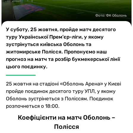
Казино
Фото: ФК Оболонь
У суботу, 25 жовтня, пройде матч деcятого
туру Української Прем’єр-ліги, у якому
зустрінуться київська Оболонь та
житомирське Полісся. Пропонуємо наш
прогноз на матч та розбір букмекерської лінії
цього поєдинку.
25 жовтня на стадіоні «Оболонь Арена» у Києві
пройде поєдинок десятого туру УПЛ, у якому
Оболонь зустрінеться з Поліссям. Поєдинок
розпочнеться о 18:00.
Коефіцієнти на матч Оболонь –
Полісся