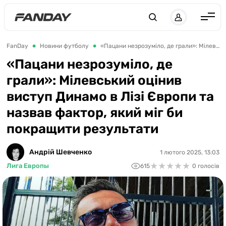
UK
RU
Англія
FanDay
Новини футболу
«Пацани незрозуміло, де грали»: Мілевський оцінив виступ Динамо в Лізі Європи та назвав фактор, який міг би покращити результати
Іспанія
«Пацани незрозуміло, де
грали»: Мілевський оцінив
Німеччина
виступ Динамо в Лізі Європи та
Італія
назвав фактор, який міг би
Франція
покращити результати
Україна
Андрій Шевченко
1 лютого 2025, 13:03
ЛЧ
★
★
★
★
★
★
★
★
★
★
Лига Европы
615
0 голосів
ЛЕ
ЧЕ-2028
Букмекери