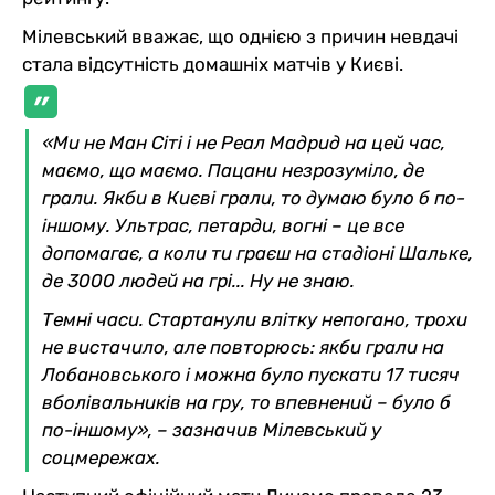
Мілевський вважає, що однією з причин невдачі
стала відсутність домашніх матчів у Києві.
«Ми не Ман Сіті і не Реал Мадрид на цей час,
маємо, що маємо. Пацани незрозуміло, де
грали. Якби в Києві грали, то думаю було б по-
іншому. Ультрас, петарди, вогні – це все
допомагає, а коли ти граєш на стадіоні Шальке,
де 3000 людей на грі... Ну не знаю.
Темні часи. Стартанули влітку непогано, трохи
не вистачило, але повторюсь: якби грали на
Лобановського і можна було пускати 17 тисяч
вболівальників на гру, то впевнений – було б
по-іншому», – зазначив Мілевський у
соцмережах.