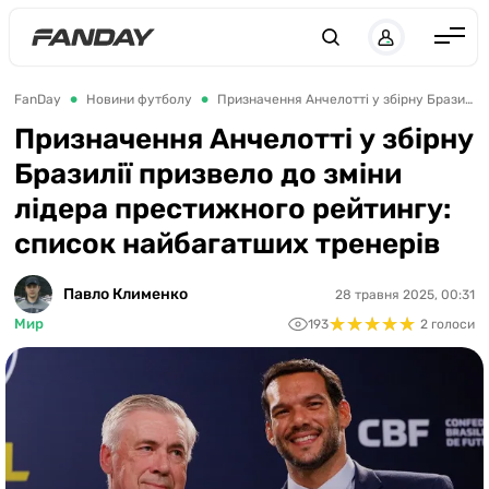
UK
RU
Англія
FanDay
Новини футболу
Призначення Анчелотті у збірну Бразилії призвело до зміни лідера престижного рейтингу: список найбагатших тренерів
Іспанія
Призначення Анчелотті у збірну
Бразилії призвело до зміни
Німеччина
лідера престижного рейтингу:
Італія
список найбагатших тренерів
Франція
Україна
Павло Клименко
28 травня 2025, 00:31
★
★
★
★
★
★
★
★
★
★
Мир
193
2 голоси
ЛЧ
ЛЕ
ЧЕ-2028
Букмекери