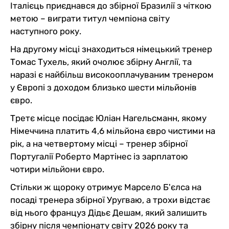
Італієць приєднався до збірної Бразилії з чіткою
метою – виграти титул чемпіона світу
наступного року.
На другому місці знаходиться німецький тренер
Томас Тухель, який очолює збірну Англії, та
наразі є найбільш високооплачуваним тренером
у Європі з доходом близько шести мільйонів
євро.
Третє місце посідає Юліан Нагельсманн, якому
Німеччина платить 4,6 мільйона євро чистими на
рік, а на четвертому місці – тренер збірної
Португалії Роберто Мартінес із зарплатою
чотири мільйони євро.
Стільки ж щороку отримує Марсело Б'єлса на
посаді тренера збірної Уругваю, а трохи відстає
від нього француз Дідьє Дешам, який залишить
збірну після чемпіонату світу 2026 року та