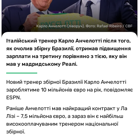
Казино
Карло Анчелотті (ліворуч). Фото: Rafael Ribeiro / CBF
Італійський тренер Карло Анчелотті після того,
як очолив збірну Бразилії, отримав підвищення
зарплати на третину порівняно з тією, яку він
мав у мадридському Реалі.
Новий тренер збірної Бразилії Карло Анчелотті
зароблятиме 10 мільйонів євро на рік, повідомляє
ESPN.
Раніше Анчелотті мав найкращий контракт у Ла
Лізі – 7,5 мільйона євро, а зараз він є найбільш
високооплачуваним тренером національної
збірної.