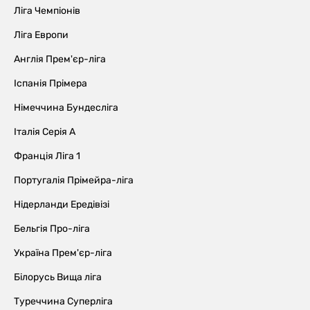
Ліга Чемпіонів
Ліга Европи
Англія Прем'єр-ліга
Іспанія Прімера
Німеччина Бундесліга
Італія Серія А
Франція Ліга 1
Португалія Прімейра-ліга
Нідерланди Ередівізі
Бельгія Про-ліга
Україна Прем'єр-ліга
Білорусь Вища ліга
Туреччина Суперліга