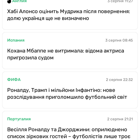
Англия
3 серпня 11:27
Хабі Алонсо оцінить Мудрика після повернення:
долю українця ще не визначено
Испания
3 серпня 08:45
Кохана Мбаппе не витримала: відома актриса
пригрозила судом
ФИФА
2 серпня 22:32
Роналду, Трамп і мільйони Інфантіно: нове
розслідування приголомшило футбольний світ
Португалия
2 серпня 21:21
Весілля Роналду та Джорджини: оприлюднено
список зіркових гостей – футболістів лише троє