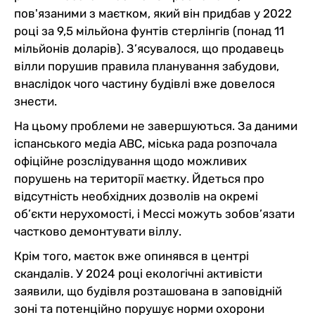
пов'язаними з маєтком, який він придбав у 2022
році за 9,5 мільйона фунтів стерлінгів (понад 11
мільйонів доларів). З’ясувалося, що продавець
вілли порушив правила планування забудови,
внаслідок чого частину будівлі вже довелося
знести.
На цьому проблеми не завершуються. За даними
іспанського медіа ABC, міська рада розпочала
офіційне розслідування щодо можливих
порушень на території маєтку. Йдеться про
відсутність необхідних дозволів на окремі
об’єкти нерухомості, і Мессі можуть зобов’язати
частково демонтувати віллу.
Крім того, маєток вже опинявся в центрі
скандалів. У 2024 році екологічні активісти
заявили, що будівля розташована в заповідній
зоні та потенційно порушує норми охорони