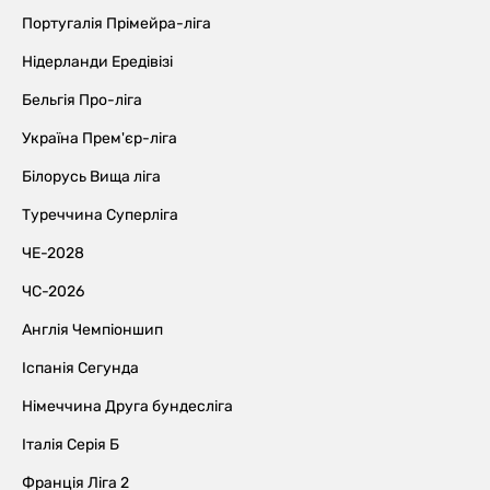
Португалія Прімейра-ліга
Нідерланди Ередівізі
Бельгія Про-ліга
Україна Прем'єр-ліга
Білорусь Вища ліга
Туреччина Суперліга
ЧЕ-2028
ЧС-2026
Англія Чемпіоншип
Іспанія Сегунда
Німеччина Друга бундесліга
Італія Серія Б
Франція Ліга 2