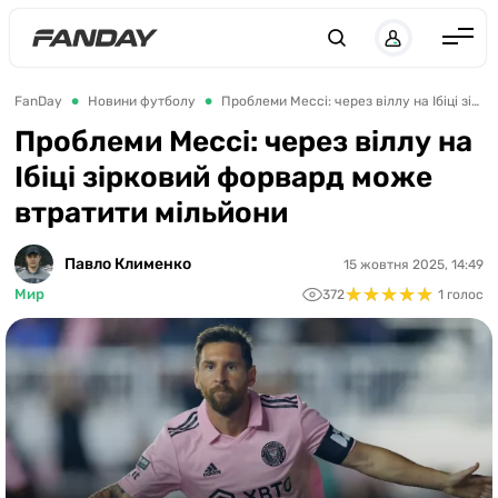
UK
RU
Англія
FanDay
Новини футболу
Проблеми Мессі: через віллу на Ібіці зірковий форвард може втратити мільйони
Іспанія
Проблеми Мессі: через віллу на
Ібіці зірковий форвард може
Німеччина
втратити мільйони
Італія
Франція
Павло Клименко
15 жовтня 2025, 14:49
★
★
★
★
★
★
★
★
★
★
Мир
372
1 голос
Україна
ЛЧ
ЛЕ
ЧЕ-2028
Букмекери