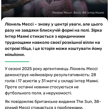
Казино
Ліонель Мессі. Фото: ФК Інтер Маямі
Ліонель Мессі – знову у центрі уваги, але цього
разу не завдяки блискучій формі на полі. Зірка
Інтер Маямі стикається з юридичними
труднощами навколо своєї розкішної вілли на
острові Ібіца, і ця історія може коштувати йому
мільйони.
У сезоні 2025 року аргентинець Ліонель Мессі
демонструє неймовірну результативність: 28
голів і 17 асистів у 31 матчі у складі Інтер Маямі.
Проте останні новини стосуються не
футбольного поля, а нерухомості.
Як повідомляє британське видання The Sun, 38-
річний Мессі стикається з проблемами,