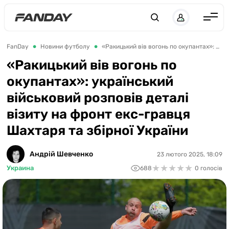
UK
RU
Англія
FanDay
Новини футболу
«Ракицький вів вогонь по окупантах»: український військовий розповів деталі візиту на фронт екс-гравця Шахтаря та збірної України
Іспанія
«Ракицький вів вогонь по
окупантах»: український
Німеччина
військовий розповів деталі
Італія
візиту на фронт екс-гравця
Франція
Шахтаря та збірної України
Україна
Андрій Шевченко
23 лютого 2025, 18:09
ЛЧ
★
★
★
★
★
★
★
★
★
★
Украина
688
0 голосів
ЛЕ
ЧЕ-2028
Букмекери