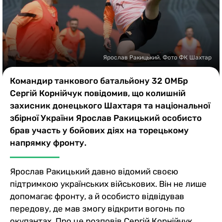
Казино
Ярослав Ракицький. Фото ФК Шахтар
Командир танкового батальйону 32 ОМБр
Сергій Корнійчук повідомив, що колишній
захисник донецького Шахтаря та національної
збірної України Ярослав Ракицький особисто
брав участь у бойових діях на торецькому
напрямку фронту.
Ярослав Ракицький давно відомий своєю
підтримкою українських військових. Він не лише
допомагає фронту, а й особисто відвідував
передову, де мав змогу відкрити вогонь по
окупантах. Про це розповів Сергій Корнійчук,