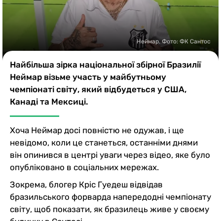
Казино
Неймар. Фото: ФК Сантос
Найбільша зірка національної збірної Бразилії
Неймар візьме участь у майбутньому
чемпіонаті світу, який відбудеться у США,
Канаді та Мексиці.
Хоча Неймар досі повністю не одужав, і ще
невідомо, коли це станеться, останніми днями
він опинився в центрі уваги через відео, яке було
опубліковано в соціальних мережах.
Зокрема, блогер Кріс Гуедеш відвідав
бразильського форварда напередодні чемпіонату
світу, щоб показати, як бразилець живе у своєму