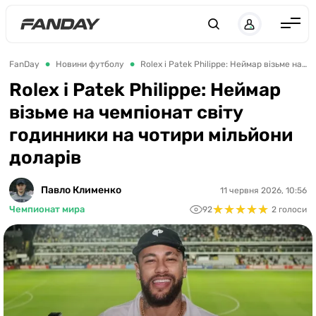
UK
RU
Англія
FanDay
Новини футболу
Rolex і Patek Philippe: Неймар візьме на чемпіонат світу годинники на чотири мільйони доларів
Іспанія
Rolex і Patek Philippe: Неймар
візьме на чемпіонат світу
Німеччина
годинники на чотири мільйони
Італія
доларів
Франція
Україна
Павло Клименко
11 червня 2026, 10:56
★
★
★
★
★
★
★
★
★
★
Чемпионат мира
92
2 голоси
ЛЧ
ЛЕ
ЧЕ-2028
Букмекери