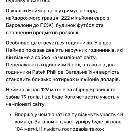
будинку в Сантосі.
Оскільки Неймар досі утримує рекорд
найдорожчого гравця (222 мільйони євро з
Барселони до ПСЖ), будинок футболіста
сповнений предметів розкоші.
Особливо це стосується годинників. У відео
Неймар показав дев'ять наручних годинників, які
він візьме з собою на чемпіонат світу.
Переважають годинники Rolex, а також є два
годинники Patek Phillipe. Загальна їхня вартість
становить близько чотирьох мільйонів доларів.
Неймар зіграв 129 матчів за збірну Бразилії та
забив 79 голів, і це буде його четверта участь у
чемпіонаті світу.
Вперше у чемпіонаті світу візьмуть участь 48
команд. Загалом під час турніру буде зіграно
104 матчі. Кількість господарів також