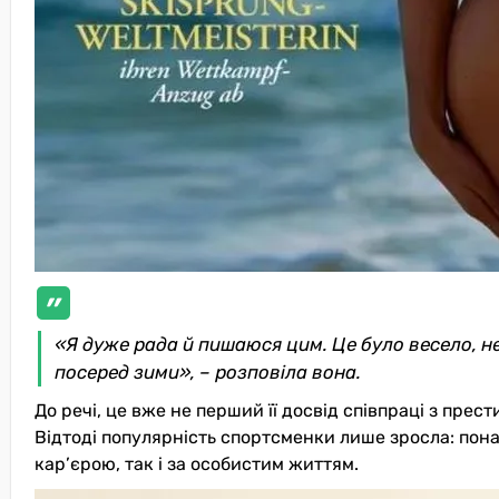
«Я дуже рада й пишаюся цим. Це було весело, н
посеред зими», – розповіла вона.
До речі, це вже не перший її досвід співпраці з пре
Відтоді популярність спортсменки лише зросла: понад
кар’єрою, так і за особистим життям.