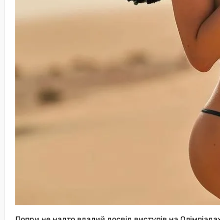
Попри не надто вдалий досвід виступів на Олімпіадах