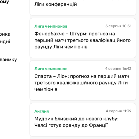
ному
Ліги конференцій
Лига чемпионов
5 серпня 10:51
Фенербахче – Штурм: прогноз на
іонка
перший матч третього кваліфікаційного
андні
раунду Ліги чемпіонів
 взимку
Лига чемпионов
4 серпня 16:43
Спарта – Ліон: прогноз на перший матч
третього кваліфікаційного раунду Ліги
чемпіонів
Англия
4 серпня 11:39
Мудрик близький до нового клубу:
Челсі готує оренду до Франції