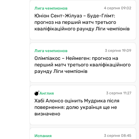
Лига чемпионов
4 серпня 09:02
Юніон Сент-Жілуаз – Буде-Глімт:
прогноз на перший матч третього
кваліфікаційного раунду Ліги чемпіонів
Лига чемпионов
3 серпня 19:09
Олімпіакос – Неймеген: прогноз на
перший матч третього кваліфікаційного
раунду Ліги чемпіонів
Англия
3 серпня 11:27
Хабі Алонсо оцінить Мудрика після
повернення: долю українця ще не
визначено
Испания
3 серпня 08:45