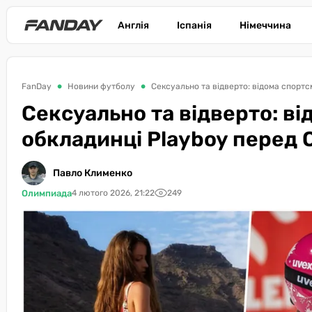
Англія
Іспанія
Німеччина
FanDay
Новини футболу
Сексуально та відверто: відома спорт
Сексуально та відверто: ві
обкладинці Playboy перед
Павло Клименко
Олимпиада
4 лютого 2026, 21:22
249