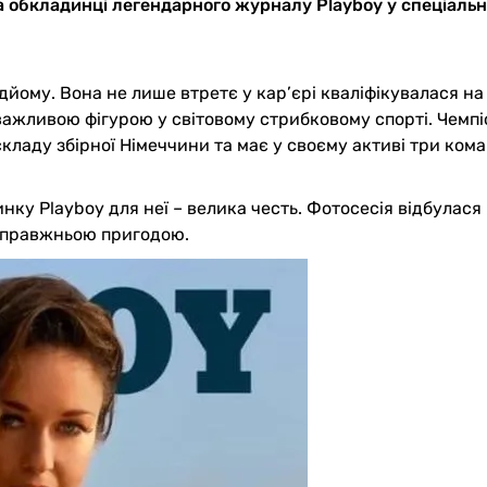
а обкладинці легендарного журналу Playboy у спеціаль
дйому. Вона не лише втретє у кар’єрі кваліфікувалася на
 важливою фігурою у світовому стрибковому спорті. Чемп
складу збірної Німеччини та має у своєму активі три ком
нку Playboy для неї – велика честь. Фотосесія відбулася
 справжньою пригодою.