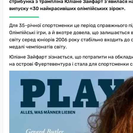
стрибунка з трампліна Юліане Зайфарт з’явилася н
випуску «30 найкрасивіших олімпійських зірок».
Для 35-річної спортсменки це період справжнього пі
Олімпійські ігри, а й вкотре довела, що залишається
світу серед юніорів 2006 року стабільно входить до 
медалі чемпіонатів світу.
Юліане Зайфарт зізнається, що потрапити на обклади
на острові Фуертевентура і стала для спортсменки