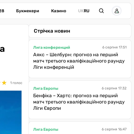
28
Букмекери
Казино
UK
RU
Стрічка новин
а
Лига конференций
6 серпня 17:51
Аякс – Шелбурн: прогноз на перший
матч третього кваліфікаційного раунду
Ліги конференцій
★
★
★
★
1 голос
Лига Европы
6 серпня 17:32
Бенфіка – Хартс: прогноз на перший
матч третього кваліфікаційного раунду
Ліги Європи
Лига Европы
6 серпня 16:47