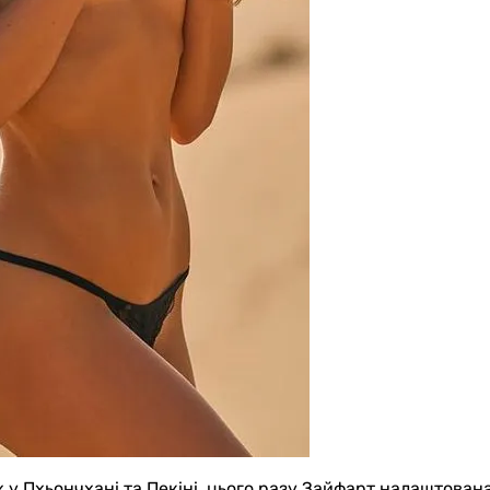
 у Пхьончхані та Пекіні, цього разу Зайфарт налаштована