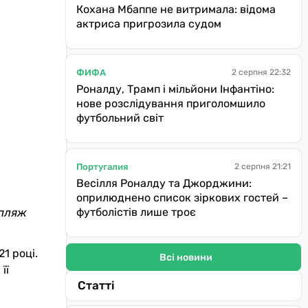
Кохана Мбаппе не витримала: відома
актриса пригрозила судом
ФИФА
2 серпня 22:32
Роналду, Трамп і мільйони Інфантіно:
нове розслідування приголомшило
футбольний світ
Португалия
2 серпня 21:21
Весілля Роналду та Джорджини:
оприлюднено список зіркових гостей –
 пляж
футболістів лише троє
1 році.
Всі новини
її
Статті