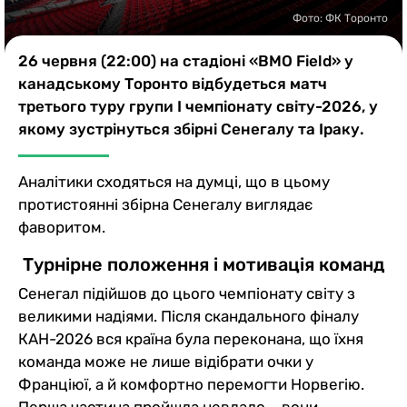
Казино
Фото: ФК Торонто
26 червня (22:00) на стадіоні «BMO Field» у
канадському Торонто відбудеться матч
третього туру групи І чемпіонату світу-2026, у
якому зустрінуться збірні Сенегалу та Іраку.
Аналітики сходяться на думці, що в цьому
протистоянні збірна Сенегалу виглядає
фаворитом.
Турнірне положення і мотивація команд
Сенегал підійшов до цього чемпіонату світу з
великими надіями. Після скандального фіналу
КАН-2026 вся країна була переконана, що їхня
команда може не лише відібрати очки у
Франціюї, а й комфортно перемогти Норвегію.