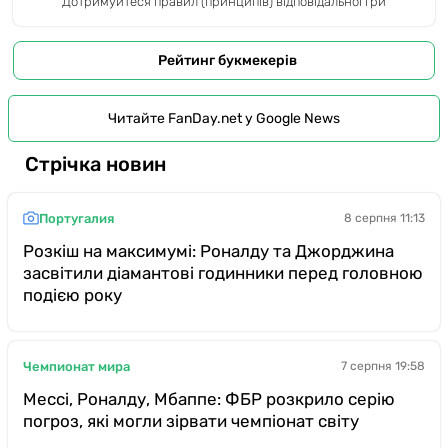
Дотримуйтеся правил (принципів) відповідальної гри
Рейтинг букмекерів
Читайте FanDay.net у Google News
Стрічка новин
Португалия
8 серпня 11:13
Розкіш на максимумі: Роналду та Джорджина
засвітили діамантові годинники перед головною
подією року
Чемпионат мира
7 серпня 19:58
Мессі, Роналду, Мбаппе: ФБР розкрило серію
погроз, які могли зірвати чемпіонат світу