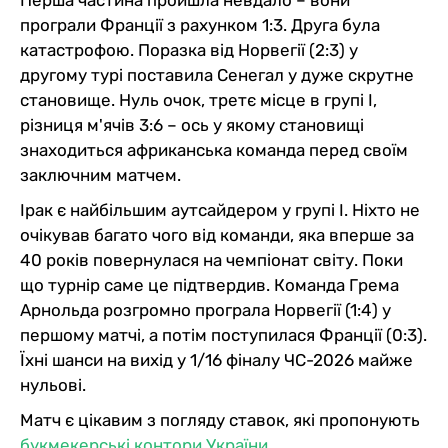
Перша частина пройшла невдало – вони
програли Франції з рахунком 1:3. Друга була
катастрофою. Поразка від Норвегії (2:3) у
другому турі поставила Сенегал у дуже скрутне
становище. Нуль очок, третє місце в групі I,
різниця м'ячів 3:6 – ось у якому становищі
знаходиться африканська команда перед своїм
заключним матчем.
Ірак є найбільшим аутсайдером у групі I. Ніхто не
очікував багато чого від команди, яка вперше за
40 років повернулася на чемпіонат світу. Поки
що турнір саме це підтвердив. Команда Грема
Арнольда розгромно програла Норвегії (1:4) у
першому матчі, а потім поступилася Франції (0:3).
Їхні шанси на вихід у 1/16 фіналу ЧС-2026 майже
нульові.
Матч є цікавим з погляду ставок, які пропонують
букмекерські контори України
.