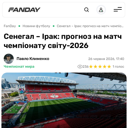
UK
RU
Англія
FanDay
Новини футболу
Сенегал – Ірак: прогноз на матч чемпіонату світу-2026
Іспанія
Сенегал – Ірак: прогноз на матч
чемпіонату світу-2026
Німеччина
Італія
Павло Клименко
26 червня 2026, 17:40
★
★
★
★
★
★
★
★
★
★
Франція
Чемпионат мира
236
1 голос
Україна
ЛЧ
ЛЕ
ЧЕ-2028
Букмекери