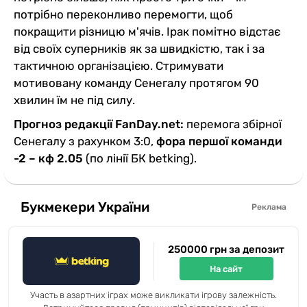
потрібно переконливо перемогти, щоб
покращити різницю м'ячів. Ірак помітно відстає
від своїх суперників як за швидкістю, так і за
тактичною організацією. Стримувати
мотивовану команду Сенегалу протягом 90
хвилин їм не під силу.
Прогноз редакції FanDay.net:
перемога збірної
Сенегалу з рахунком 3:0,
фора першої команди
-2 – кф 2.05
(по лінії БК betking).
Букмекери України
Реклама
250000 грн за депозит
На сайт
Участь в азартних іграх може викликати ігрову залежність.