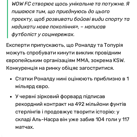
WOW FC створює щось унікальне та потужне. Я
пишаюся тим, що приєднуюсь до цього
проєкту, щоб розвивати бойові види спорту та
надихати нове покоління», – написав
футболіст у соцмережах.
Експерти припускають, що Роналду та Топурія
можуть спробувати кинути виклик провідним
європейським організаціям ММА, зокрема KSW.
Конкуренція на ринку обіцяє загостритися.
Статки Роналду нині оцінюють приблизно в 1
мільярд євро.
У червні зірковий форвард підписав
рекордний контракт на 492 мільйони фунтів
стерлінгів і продовжує творити історію: у
складі Аль-Насра він уже забив 104 голи у 117
матчах.