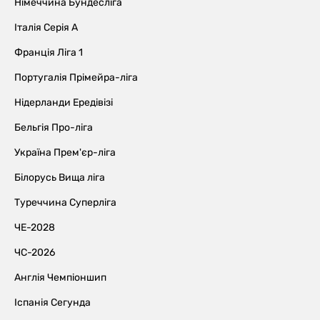
Німеччина Бундесліга
Італія Серія А
Франція Ліга 1
Португалія Прімейра-ліга
Нідерланди Ередівізі
Бельгія Про-ліга
Україна Прем'єр-ліга
Білорусь Вища ліга
Туреччина Суперліга
ЧЕ-2028
ЧС-2026
Англія Чемпіоншип
Іспанія Сегунда