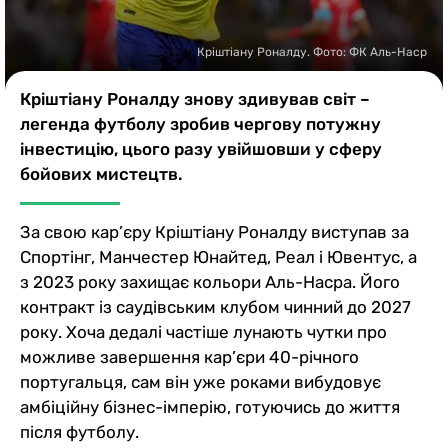
Казино
Кріштіану Роналду. Фото: ФК Аль-Наср
Кріштіану Роналду знову здивував світ –
легенда футболу зробив чергову потужну
інвестицію, цього разу увійшовши у сферу
бойових мистецтв.
За свою кар’єру Кріштіану Роналду виступав за
Спортінг, Манчестер Юнайтед, Реал і Ювентус, а
з 2023 року захищає кольори Аль-Насра. Його
контракт із саудівським клубом чинний до 2027
року. Хоча дедалі частіше лунають чутки про
можливе завершення кар’єри 40-річного
португальця, сам він уже роками вибудовує
амбіційну бізнес-імперію, готуючись до життя
після футболу.