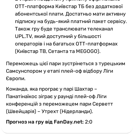
ОТТ-платформа Київстар ТБ без додаткової
абонентської плати. Достатньо мати активну
підписку на будь-який платний пакет сервісу.
Також гру буде транслювати телеканал
UPL.TV, який доступний у більшості
операторів і на багатьох ОТТ-платформах
(Київстар ТВ, Сетанта та MEGOGO).
Переможець цієї пари зустрінеться з турецьким
Самсунспором у етапі плей-оф відбору Ліги
Європи.
Команда, яка програє у парі Шахтар –
Панатінаїкос зіграє у раунді плей-оф Ліги
конференцій з переможецем пари Серветт
(Швейцарія) – Утрехт (Нідерланди).
Прогноз на гру від FanDay.net:
2:0