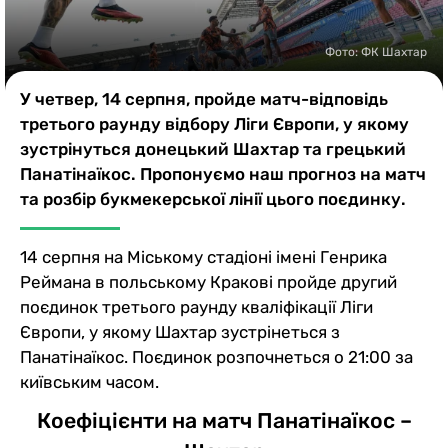
Казино
Фото: ФК Шахтар
У четвер, 14 серпня, пройде матч-відповідь
третього раунду відбору Ліги Європи, у якому
зустрінуться донецький Шахтар та грецький
Панатінаїкос. Пропонуємо наш прогноз на матч
та розбір букмекерської лінії цього поєдинку.
14 серпня на Міському стадіоні імені Генрика
Реймана в польському Кракові пройде другий
поєдинок третього раунду кваліфікації Ліги
Європи, у якому Шахтар зустрінеться з
Панатінаїкос. Поєдинок розпочнеться о 21:00 за
київським часом.
Коефіцієнти на матч Панатінаїкос –