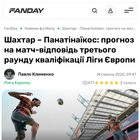
UK
RU
Англія
FanDay
Новини футболу
Шахтар – Панатінаїкос: прогноз на матч-відповідь третього раунду кваліфікації Ліги Європи
Іспанія
Шахтар – Панатінаїкос: прогноз
на матч-відповідь третього
Німеччина
раунду кваліфікації Ліги Європи
Італія
Франція
Павло Клименко
14 серпня 2025, 09:47
★
★
★
★
★
★
★
★
★
★
Лига Европы
577
2 голоси
Україна
ЛЧ
ЛЕ
ЧЕ-2028
Букмекери