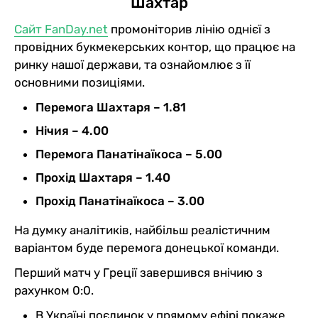
Шахтар
Сайт FanDay.net
промоніторив лінію однієї з
провідних букмекерських контор, що працює на
ринку нашої держави, та ознайомлює з її
основними позиціями.
Перемога Шахтаря – 1.81
Нічия – 4.00
Перемога Панатінаїкоса – 5.00
Прохід Шахтаря – 1.40
Прохід Панатінаїкоса – 3.00
На думку аналітиків, найбільш реалістичним
варіантом буде перемога донецької команди.
Перший матч у Греції завершився внічию з
рахунком 0:0.
В Україні поєдинок у прямому ефірі покаже