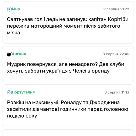
Мир
9 серпня 21:29
Святкував гол і ледь не загинув: капітан Корітіби
пережив моторошний момент після забитого
м’яча
Англия
8 серпня 22:46
Мудрик повернувся, але ненадовго? Два клуби
хочуть забрати українця з Челсі в оренду
Португалия
8 серпня 11:13
Розкіш на максимумі: Роналду та Джорджина
засвітили діамантові годинники перед головною
подією року