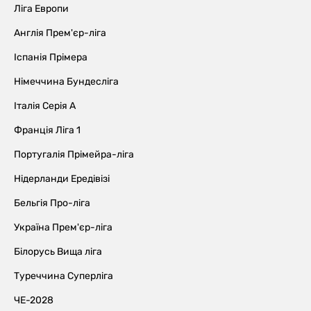
Ліга Европи
Англія Прем'єр-ліга
Іспанія Прімера
Німеччина Бундесліга
Італія Серія А
Франція Ліга 1
Португалія Прімейра-ліга
Нідерланди Ередівізі
Бельгія Про-ліга
Україна Прем'єр-ліга
Білорусь Вища ліга
Туреччина Суперліга
ЧЕ-2028