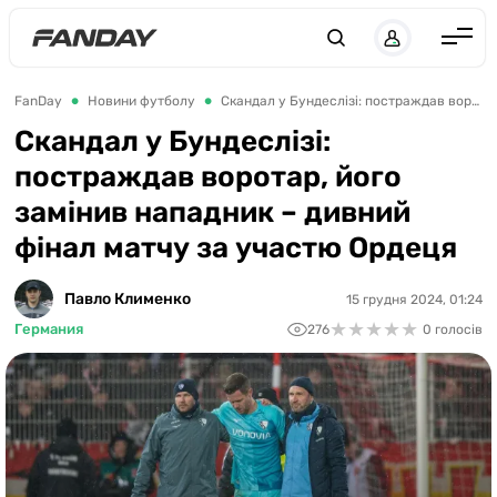
UK
RU
Англія
FanDay
Новини футболу
Скандал у Бундеслізі: постраждав воротар, його замінив нападник – дивний фінал матчу за участю Ордеця
Іспанія
Скандал у Бундеслізі:
постраждав воротар, його
Німеччина
замінив нападник – дивний
Італія
фінал матчу за участю Ордеця
Франція
Україна
Павло Клименко
15 грудня 2024, 01:24
★
★
★
★
★
★
★
★
★
★
Германия
276
0 голосів
ЛЧ
ЛЕ
ЧЕ-2028
Букмекери