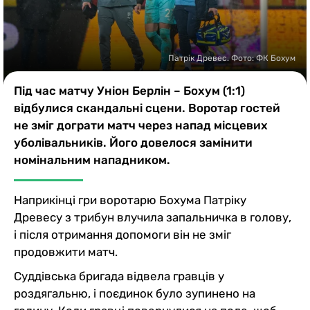
Казино
Патрік Древес. Фото: ФК Бохум
Під час матчу Уніон Берлін – Бохум (1:1)
відбулися скандальні сцени. Воротар гостей
не зміг дограти матч через напад місцевих
уболівальників. Його довелося замінити
номінальним нападником.
Наприкінці гри воротарю Бохума Патріку
Древесу з трибун влучила запальничка в голову,
і після отримання допомоги він не зміг
продовжити матч.
Суддівська бригада відвела гравців у
роздягальню, і поєдинок було зупинено на