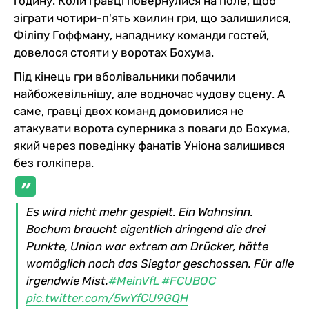
годину. Коли гравці повернулися на поле, щоб
зіграти чотири-п'ять хвилин гри, що залишилися,
Філіпу Гоффману, нападнику команди гостей,
довелося стояти у воротах Бохума.
Під кінець гри вболівальники побачили
найбожевільнішу, але водночас чудову сцену. А
саме, гравці двох команд домовилися не
атакувати ворота суперника з поваги до Бохума,
який через поведінку фанатів Уніона залишився
без голкіпера.
Es wird nicht mehr gespielt. Ein Wahnsinn.
Bochum braucht eigentlich dringend die drei
Punkte, Union war extrem am Drücker, hätte
womöglich noch das Siegtor geschossen. Für alle
irgendwie Mist.
#MeinVfL
#FCUBOC
pic.twitter.com/5wYfCU9GQH