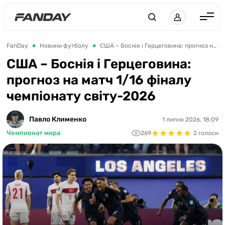
UK
RU
Англія
FanDay
Новини футболу
США – Боснія і Герцеговина: прогноз на матч 1/16 фіналу чемпіонату світу-2026
Іспанія
США – Боснія і Герцеговина:
прогноз на матч 1/16 фіналу
Німеччина
чемпіонату світу-2026
Італія
Франція
Павло Клименко
1 липня 2026, 18:09
★
★
★
★
★
★
★
★
★
★
Чемпионат мира
269
2 голоси
Україна
ЛЧ
ЛЕ
ЧЕ-2028
Букмекери