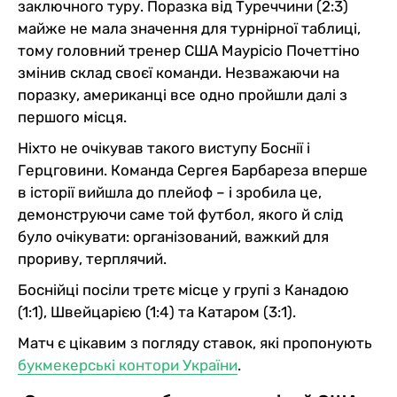
заключного туру. Поразка від Туреччини (2:3)
майже не мала значення для турнірної таблиці,
тому головний тренер США Маурісіо Почеттіно
змінив склад своєї команди. Незважаючи на
поразку, американці все одно пройшли далі з
першого місця.
Ніхто не очікував такого виступу Боснії і
Герцговини. Команда Сергея Барбареза вперше
в історії вийшла до плейоф – і зробила це,
демонструючи саме той футбол, якого й слід
було очікувати: організований, важкий для
прориву, терплячий.
Боснійці посіли третє місце у групі з Канадою
(1:1), Швейцарією (1:4) та Катаром (3:1).
Матч є цікавим з погляду ставок, які пропонують
букмекерські контори України
.