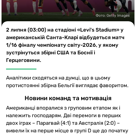
Казино
Фото: Getty Images
2 липня (03:00) на стадіоні «Levi's Stadium» у
американській Санта-Кларі відбудеться матч
1/16 фіналу чемпіонату світу-2026, у якому
зустрінуться збірні США та Боснії і
Герцеговини.
Аналітики сходяться на думці, що в цьому
протистоянні збірна Бельгії виглядає фаворитом.
Новини команд та мотивація
Американці впоралися з груповим етапом як і
належить господарям. Дві перемоги в перших
двох іграх – Парагвай (4:1) та Австралія (2:0) –
вивели їх на перше місце в групі D ще до початку