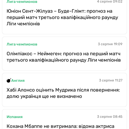
Лига чемпионов
4 серпня 09:02
Юніон Сент-Жілуаз – Буде-Глімт: прогноз на
перший матч третього кваліфікаційного раунду
Ліги чемпіонів
Лига чемпионов
3 серпня 19:09
Олімпіакос – Неймеген: прогноз на перший матч
третього кваліфікаційного раунду Ліги чемпіонів
Англия
3 серпня 11:27
Хабі Алонсо оцінить Мудрика після повернення:
долю українця ще не визначено
Испания
3 серпня 08:45
Кохана Мбаппе не витримала: відома актриса