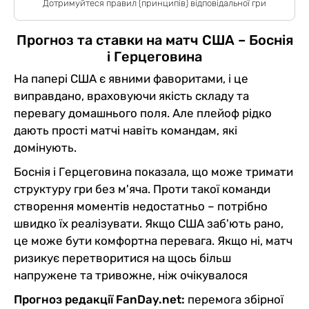
Дотримуйтеся правил (принципів) відповідальної гри
Прогноз та ставки на матч США – Боснія
і Герцеговина
На папері США є явними фаворитами, і це
виправдано, враховуючи якість складу та
перевагу домашнього поля. Але плейоф рідко
дають прості матчі навіть командам, які
домінують.
Боснія і Герцеговина показала, що може тримати
структуру гри без м'яча. Проти такої команди
створення моментів недостатньо – потрібно
швидко їх реалізувати. Якщо США заб'ють рано,
це може бути комфортна перевага. Якщо ні, матч
ризикує перетворитися на щось більш
напружене та тривожне, ніж очікувалося
Прогноз редакції FanDay.net:
перемога збірної