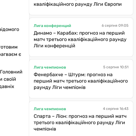
кваліфікаційного раунду Ліги Європи
Лига конференций
6 серпня 09:05
відомого
Динамо – Карабах: прогноз на перший
матч третього кваліфікаційного раунду
Ліги конференцій
 готовим
рагваєм є
Лига чемпионов
5 серпня 10:51
 Головний
Фенербахче – Штурм: прогноз на
и своїй
перший матч третього кваліфікаційного
одавніх
раунду Ліги чемпіонів
Лига чемпионов
4 серпня 16:43
Спарта – Ліон: прогноз на перший матч
третього кваліфікаційного раунду Ліги
чемпіонів