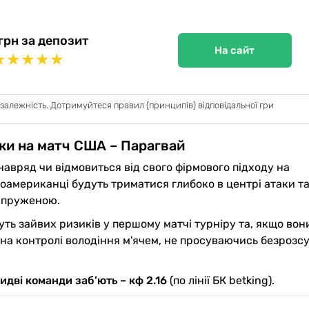
грн за депозит
На сайт
★
★
★
★
★
 залежність. Дотримуйтеся правил (принципів) відповідальної гри
ки на матч США – Парагвай
авряд чи відмовиться від свого фірмового підходу на
оамериканці будуть триматися глибоко в центрі атаки т
напруженою.
ть зайвих ризиків у першому матчі турніру та, якщо вони
 на контролі володіння м'ячем, не просуваючись безрозс
идві команди заб’ють – кф 2.16
(по лінії БК betking).