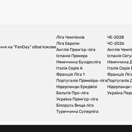
Ліга Чемпіонів
ЧЕ-2028
Ліга Европи
ЧС-2026
ння на "FanDay" обов'язкове
Англія Прем'єр-ліга
Англія Чемп
Іспанія Прімера
Іспанія Сег
Німеччина Бундесліга
Німеччина Д
Італія Серія А
Італія Серія 
Франція Ліга 1
Франція Ліга
Португалія Прімейра-ліга
Португалія Д
Нідерланди Ередівізі
Нідерланди 
Бельгія Про-ліга
Україна Пер
Україна Прем'єр-ліга
Білорусь Вища ліга
Туреччина Суперліга