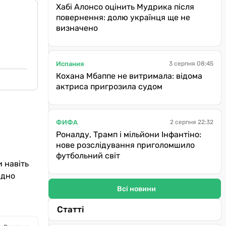
Хабі Алонсо оцінить Мудрика після
повернення: долю українця ще не
визначено
Испания
3 серпня 08:45
Кохана Мбаппе не витримала: відома
актриса пригрозила судом
ФИФА
2 серпня 22:32
а
Роналду, Трамп і мільйони Інфантіно:
нове розслідування приголомшило
футбольний світ
 навіть
удно
Всі новини
Статті