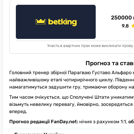
250000 
9.8
Участь в азартних іграх може викликати ігрову
Прогноз та став
Головний тренер збірної Парагваю Густаво Альфаро н
найважливішому етапі чотирирічного циклу. Південн
намагатимуться задушити гру, тримаючи оборону 
Тим часом очікується, що Сполучені Штати уникатиму
візьмуть невелику перевагу, ймовірно, зосередяться
вперед.
Прогноз редакції FanDay.net:
нічия з рахунком 1:1,
об