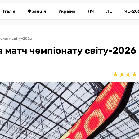
Італія
Франція
Україна
ЛЧ
ЛЕ
ЧЕ-20
іонату світу-2026
а матч чемпіонату світу-2026
★
★
★
★
★
★
★
★