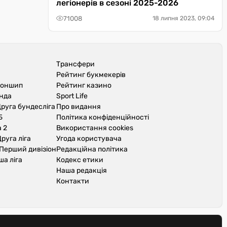
легіонерів в сезоні 2025-2026
71008
18 липня 2023, 09:04
Трансфери
Рейтинг букмекерів
іоншип
Рейтинг казино
унда
Sport Life
руга бундесліга
Про видання
Б
Політика конфіденційності
 2
Використання cookies
руга ліга
Угода користувача
Перший дивізіон
Редакційна політика
ша ліга
Кодекс етики
Наша редакція
Контакти