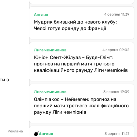
Англия
4 серпня 11:39
Мудрик близький до нового клубу:
Челсі готує оренду до Франції
Лига чемпионов
4 серпня 09:02
Юніон Сент-Жілуаз – Буде-Глімт:
прогноз на перший матч третього
кваліфікаційного раунду Ліги чемпіонів
ти з
Лига чемпионов
3 серпня 19:09
Олімпіакос – Неймеген: прогноз на
перший матч третього кваліфікаційного
раунду Ліги чемпіонів
Реклама
Англия
3 серпня 11:27