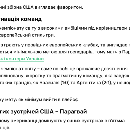
янні збірна США виглядає фаворитом.
ивація команд
емпіонату світу з високими амбіціями під керівництвом 
 європейський стиль гри.
аз грають у провідних європейських клубах, та виглядає
ається мінімальною метою для господарів, тому матч з Па
кі контори України
.
 чемпіонат світу – саме по собі це вражаюче досягнення.
ліновану, жорстку та прагматичну команду, яка завдяк
аких грандів, як Бразилія (1:0) та Аргентина (2:1), у нещ
у мету: як мінімум вийти в плейоф.
тих зустрічей США – Парагвай
чому американці домінують у очних зустрічах з п'ятьма
нців.