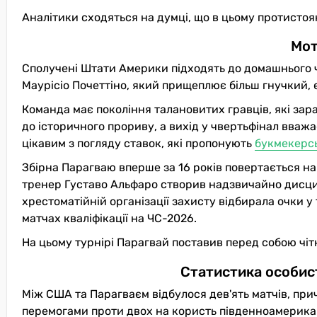
Аналітики сходяться на думці, що в цьому протисто
Мот
Сполучені Штати Америки підходять до домашнього ч
Маурісіо Почеттіно, який прищеплює більш гнучкий,
Команда має покоління талановитих гравців, які зар
до історичного прориву, а вихід у чвертьфінал вваж
цікавим з погляду ставок, які пропонують
букмекерсь
Збірна Парагваю вперше за 16 років повертається на
тренер Густаво Альфаро створив надзвичайно дисцип
хрестоматійній організації захисту відбирала очки у т
матчах кваліфікації на ЧС-2026.
На цьому турнірі Парагвай поставив перед собою чітк
Статистика особис
Між США та Парагваєм відбулося дев'ять матчів, при
перемогами проти двох на користь південноамерика