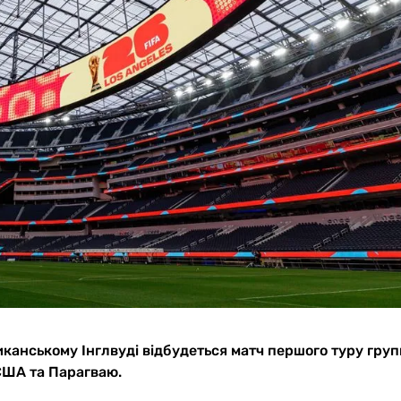
риканському Інглвуді відбудеться матч першого туру груп
 США та Парагваю.