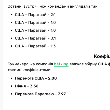
Останні зустрічі між командами виглядали так:
США – Парагвай – 2:1
США – Парагвай – 1:0
США – Парагвай – 1:0
США – Парагвай – 0:1
США – Парагвай – 1:3
Коефіц
Букмекерська компанія
betking
вважає збірну США ф
такими коефіцієнтами:
Перемога США – 2.08
Нічия – 3.36
Перемога Парагваю – 3.97