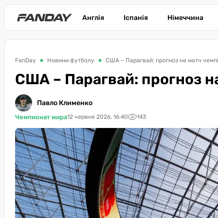
Англія
Іспанія
Німеччина
FanDay
Новини футболу
США – Парагвай: прогноз на матч чемп
США – Парагвай: прогноз н
Павло Клименко
Чемпионат мира
12 червня 2026, 16:40
143