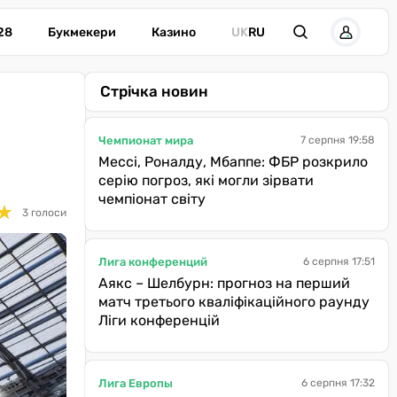
28
Букмекери
Казино
UK
RU
Стрічка новин
Чемпионат мира
7 серпня 19:58
Мессі, Роналду, Мбаппе: ФБР розкрило
серію погроз, які могли зірвати
чемпіонат світу
★
★
3 голоси
Лига конференций
6 серпня 17:51
Аякс – Шелбурн: прогноз на перший
матч третього кваліфікаційного раунду
Ліги конференцій
Лига Европы
6 серпня 17:32