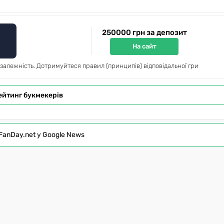
250000 грн за депозит
На сайт
 залежність. Дотримуйтеся правил (принципів) відповідальної гри
ейтинг букмекерів
FanDay.net у Google News