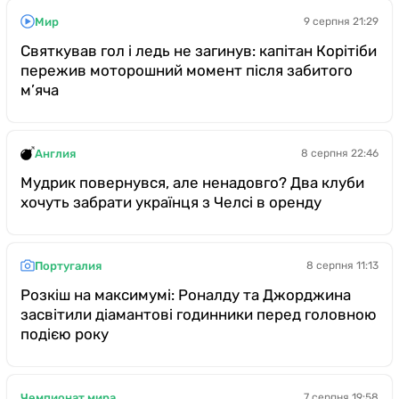
Мир
9 серпня 21:29
Святкував гол і ледь не загинув: капітан Корітіби
пережив моторошний момент після забитого
м’яча
Англия
8 серпня 22:46
Мудрик повернувся, але ненадовго? Два клуби
хочуть забрати українця з Челсі в оренду
Португалия
8 серпня 11:13
Розкіш на максимумі: Роналду та Джорджина
засвітили діамантові годинники перед головною
подією року
Чемпионат мира
7 серпня 19:58