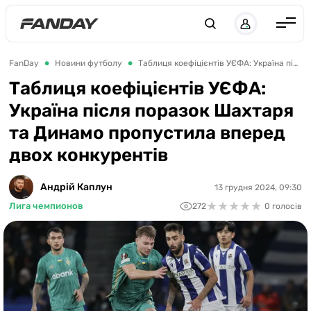
UK
RU
Англія
FanDay
Новини футболу
Таблиця коефіцієнтів УЄФА: Україна після поразок Шахтаря та Динамо пропустила вперед двох конкурентів
Іспанія
Таблиця коефіцієнтів УЄФА:
Україна після поразок Шахтаря
Німеччина
та Динамо пропустила вперед
Італія
двох конкурентів
Франція
Україна
Андрій Каплун
13 грудня 2024, 09:30
★
★
★
★
★
★
★
★
★
★
Лига чемпионов
272
0 голосів
ЛЧ
ЛЕ
ЧЕ-2028
Букмекери