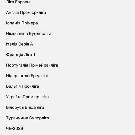
Ліга Европи
Англія Прем'єр-ліга
Іспанія Прімера
Німеччина Бундесліга
Італія Серія А
Франція Ліга 1
Португалія Прімейра-ліга
Нідерланди Ередівізі
Бельгія Про-ліга
Україна Прем'єр-ліга
Білорусь Вища ліга
Туреччина Суперліга
ЧЕ-2028