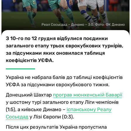
Казино
Реал Сосьєдад – Динамо – 3:0. Фото: ФК Динамо
З 10-го по 12 грудня відбулися поєдинки
загального етапу трьох єврокубкових турнірів,
за підсумками яких оновилася таблиця
коефіцієнтів УЄФА.
Україна не набрала балів до таблиці коефіцієнтів
УЄФА за підсумками єврокубкового тижня.
Донецький Шахтар
програв мюнхенській Баварії
у шостому турі загального етапу Ліги чемпіонів
(1:5), а київське Динамо –
іспанському Реалу
Сосьєдад
у Лізі Європи (0:3).
Після цих результатів Україна пропустила