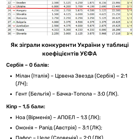
Як зіграли конкуренти України у таблиці
коефіцієнтів УЄФА
Сербія – 0 балів:
Мілан (Італія) – Црвена Звезда (Сербія) – 2:1
(ЛЧ);
Гент (Бельгія) – Бачка-Топола – 3:0 (ЛК).
Кіпр – 1,5 бали:
Ноа (Вірменія) – АПОЕЛ – 1:3 (ЛК);
Омонія – Рапід (Австрія) – 3:1 (ЛК);
Пафос – Целє (Словенія) – 2:0 (ЛК).