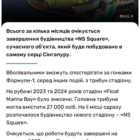
Казино
Фото: Х
Всього за кілька місяців очікується
завершення будівництва «NS Square»,
сучасного об'єкта, який буде побудовано в
самому серці Сінгапуру.
Вболівальники зможуть спостерігати за гонками
Формули-1, серед інших подій, з трибун стадіону.
На рубежі 2023 та 2024 років стадіон «Float
Marina Bay» було знесено. Головна трибуна
могла вмістити 27 000 осіб. На її місці одразу
розпочалося будівництво нового стадіону – «NS
Square».
Очікується, що роботи будуть завершені на