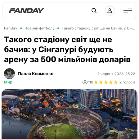
UK
RU
Англія
FanDay
Новини футболу
Такого стадіону світ ще не бачив: у Сінгапурі будують арену за 500 мільйонів доларів
Іспанія
Такого стадіону світ ще не
бачив: у Сінгапурі будують
Німеччина
арену за 500 мільйонів доларів
Італія
Франція
Павло Клименко
2 червня 2026, 23:22
★
★
★
★
★
★
★
★
★
★
Мир
110
2 голоси
Україна
ЛЧ
ЛЕ
ЧЕ-2028
Букмекери