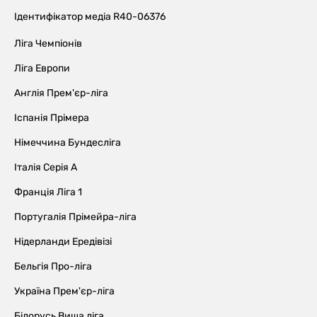
Ідентифікатор медіа R40-06376
Ліга Чемпіонів
Ліга Европи
Англія Прем'єр-ліга
Іспанія Прімера
Німеччина Бундесліга
Італія Серія А
Франція Ліга 1
Португалія Прімейра-ліга
Нідерланди Ередівізі
Бельгія Про-ліга
Україна Прем'єр-ліга
Білорусь Вища ліга