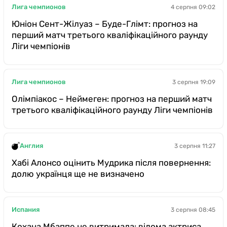
Лига чемпионов
4 серпня 09:02
Юніон Сент-Жілуаз – Буде-Глімт: прогноз на
перший матч третього кваліфікаційного раунду
Ліги чемпіонів
Лига чемпионов
3 серпня 19:09
Олімпіакос – Неймеген: прогноз на перший матч
третього кваліфікаційного раунду Ліги чемпіонів
Англия
3 серпня 11:27
Хабі Алонсо оцінить Мудрика після повернення:
долю українця ще не визначено
Испания
3 серпня 08:45
Кохана Мбаппе не витримала: відома актриса