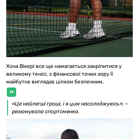
Хоча Вікері все ще намагається закріпитися у
великому тенісі, з фінансової точки зору її
майбутнє виглядає цілком безпечним.
«Це найлегші гроші, і я цим насолоджуюсь», –
резюмувала спортсменка.