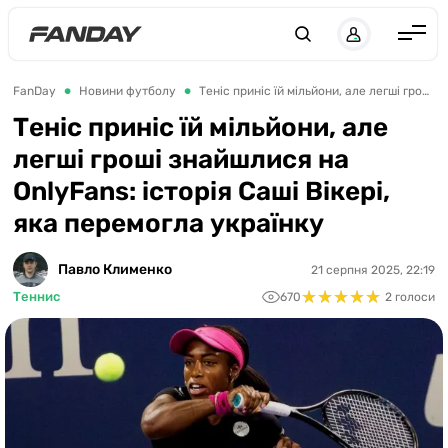
UK
RU
Англія
FanDay
Новини футболу
Теніс приніс їй мільйони, але легші гроші знайшлися на OnlyFans: історія Саші Вікері, яка перемогла українку
Іспанія
Теніс приніс їй мільйони, але
легші гроші знайшлися на
Німеччина
OnlyFans: історія Саші Вікері,
Італія
яка перемогла українку
Франція
Україна
Павло Клименко
21 серпня 2025, 22:19
★
★
★
★
★
★
★
★
★
★
Теннис
670
2 голоси
ЛЧ
ЛЕ
ЧЕ-2028
Букмекери