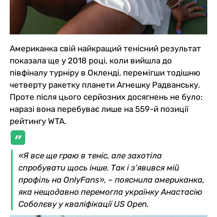
Американка свій найкращий тенісний результат
показала ще у 2018 році, коли вийшла до
півфіналу турніру в Окленді, перемігши тодішню
четверту ракетку планети Агнешку Радванську.
Проте після цього серйозних досягнень не було:
наразі вона перебуває лише на 559-й позиції
рейтингу WTA.
«Я все ще граю в теніс, але захотіла
спробувати щось інше. Так і з’явився мій
профіль на OnlyFans», – пояснила американка,
яка нещодавно перемогла українку Анастасію
Соболєву у кваліфікації US Open.