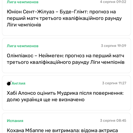
Лига чемпионов
4 серпня 09:02
Юніон Сент-Жілуаз – Буде-Глімт: прогноз на
перший матч третього кваліфікаційного раунду
Ліги чемпіонів
Лига чемпионов
3 серпня 19:09
Олімпіакос – Неймеген: прогноз на перший матч
третього кваліфікаційного раунду Ліги чемпіонів
Англия
3 серпня 11:27
Хабі Алонсо оцінить Мудрика після повернення:
долю українця ще не визначено
Испания
3 серпня 08:45
Кохана Мбаппе не витримала: відома актриса