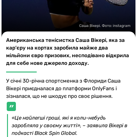
Казино
Саша Вікері. Фото: instagram
Американська тенісистка Саша Вікері, яка за
кар’єру на кортах заробила майже два
мільйони євро призових, несподівано відкрила
для себе нове джерело доходу.
У січні 30-річна спортсменка з Флориди Саша
Вікері приєдналася до платформи OnlyFans і
зізналася, що не шкодує про своє рішення.
«Це найлегші гроші, які я коли-небудь
заробляла у своєму житті», – заявила Вікері в
подкасті Black Spin Global.