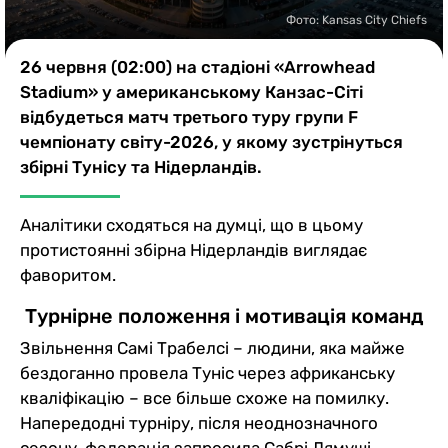
Казино
Фото: Kansas City Chiefs
26 червня (02:00) на стадіоні «Arrowhead
Stadium» у американському Канзас-Сіті
відбудеться матч третього туру групи F
чемпіонату світу-2026, у якому зустрінуться
збірні Тунісу та Нідерландів.
Аналітики сходяться на думці, що в цьому
протистоянні збірна Нідерландів виглядає
фаворитом.
Турнірне положення і мотивація команд
Звільнення Самі Трабелсі – людини, яка майже
бездоганно провела Туніс через африканську
кваліфікацію – все більше схоже на помилку.
Напередодні турніру, після неоднозначного