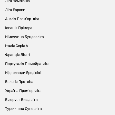
Ліга Чемпіонів
Ліга Европи
Англія Прем'єр-ліга
Іспанія Прімера
Німеччина Бундесліга
Італія Серія А
Франція Ліга 1
Португалія Прімейра-ліга
Нідерланди Ередівізі
Бельгія Про-ліга
Україна Прем'єр-ліга
Білорусь Вища ліга
Туреччина Суперліга