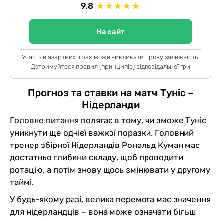
★
★
★
★
★
9.8
На сайт
Участь в азартних іграх може викликати ігрову залежність.
Дотримуйтеся правил (принципів) відповідальної гри
Прогноз та ставки на матч Туніс –
Нідерланди
Головне питання полягає в тому, чи зможе Туніс
уникнути ще однієї важкої поразки. Головний
тренер збірної Нідерландів Рональд Куман має
достатньо глибини складу, щоб проводити
ротацію, а потім знову щось змінювати у другому
таймі.
У будь-якому разі, велика перемога має значення
для нідерландців – вона може означати більш