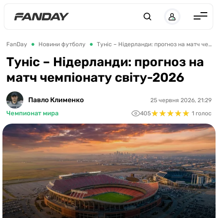
UK
RU
Англія
FanDay
Новини футболу
Туніс – Нідерланди: прогноз на матч чемпіонату світу-2026
Іспанія
Туніс – Нідерланди: прогноз на
матч чемпіонату світу-2026
Німеччина
Італія
Павло Клименко
25 червня 2026, 21:29
★
★
★
★
★
★
★
★
★
★
Франція
Чемпионат мира
405
1 голос
Україна
ЛЧ
ЛЕ
ЧЕ-2028
Букмекери