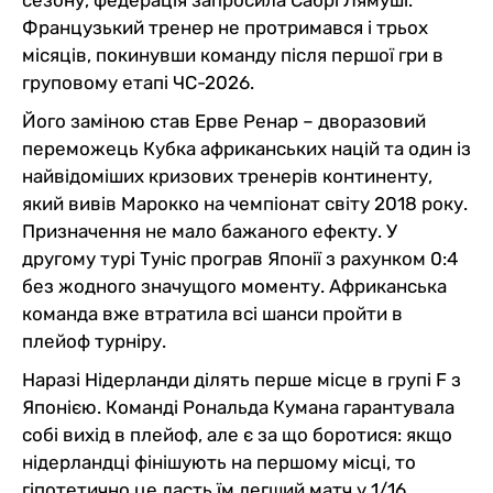
сезону, федерація запросила Сабрі Лямуші.
Французький тренер не протримався і трьох
місяців, покинувши команду після першої гри в
груповому етапі ЧС-2026.
Його заміною став Ерве Ренар – дворазовий
переможець Кубка африканських націй та один із
найвідоміших кризових тренерів континенту,
який вивів Марокко на чемпіонат світу 2018 року.
Призначення не мало бажаного ефекту. У
другому турі Туніс програв Японії з рахунком 0:4
без жодного значущого моменту. Африканська
команда вже втратила всі шанси пройти в
плейоф турніру.
Наразі Нідерланди ділять перше місце в групі F з
Японією. Команді Рональда Кумана гарантувала
собі вихід в плейоф, але є за що боротися: якщо
нідерландці фінішують на першому місці, то
гіпотетично це дасть їм легший матч у 1/16