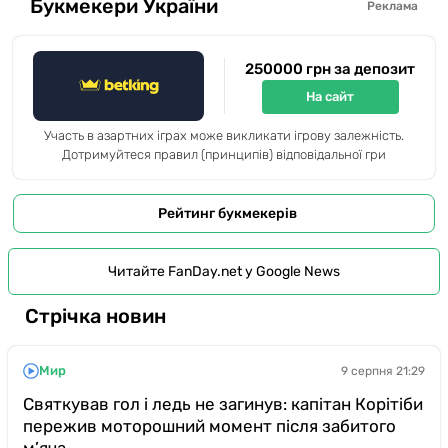
Букмекери України
Реклама
250000 грн за депозит
На сайт
Участь в азартних іграх може викликати ігрову залежність.
Дотримуйтеся правил (принципів) відповідальної гри
Рейтинг букмекерів
Читайте FanDay.net у Google News
Стрічка новин
Мир
9 серпня 21:29
Святкував гол і ледь не загинув: капітан Корітіби
пережив моторошний момент після забитого
м’яча