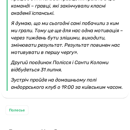
команді – гравці, які закінчували класні
академії іспанські.
Я думаю, що ми сьогодні самі побачили з ким
ми грали. Тому це ще для нас одна мотивація –
через тиждень бути злішими, виходити,
змінювати результат. Результат повинен нас
мотивувати в першу чергу».
Другий поєдинок Полісся і Санти Коломи
відбудеться 31 липня.
Зустріч пройде на домашньому полі
андоррського клуб о 19:00 за київським часом.
Полесье