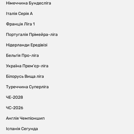
Німеччина Бундесліга
Італія Серія А
Франція Ліга 1
Португалія Прімейра-ліга
Нідерланди Ередівізі
Бельгія Про-ліга
Україна Прем'єр-ліга
Білорусь Вища ліга
Туреччина Суперліга
ЧЕ-2028
ЧС-2026
Англія Чемпіоншип
Іспанія Сегунда