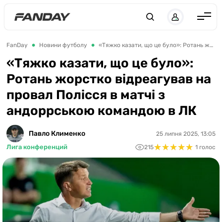
UK
RU
Англія
FanDay
Новини футболу
«Тяжко казати, що це було»: Ротань жорстко відреагував на провал Полісся в матчі з андоррською командою в ЛК
Іспанія
«Тяжко казати, що це було»:
Ротань жорстко відреагував на
Німеччина
провал Полісся в матчі з
Італія
андоррською командою в ЛК
Франція
Україна
Павло Клименко
25 липня 2025, 13:05
★
★
★
★
★
★
★
★
★
★
Лига конференций
215
1 голос
ЛЧ
ЛЕ
ЧЕ-2028
Букмекери