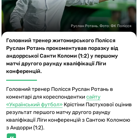
Казино
Руслан Ротань. Фото: ФК Полісся
Головний тренер житомирського Полісся
Руслан Ротань прокоментував поразку від
андоррської Санти Коломи (1:2) у першому
матчі другого раунду кваліфікації Ліги
конференцій.
Головний тренер Полісся Руслан Ротань в
коментарі для кореспондентки
сайту
«Український футбол»
Крістіни Пастухової оцінив
результат першого матчу другого раунду
кваліфікації Ліги конференцій з Сантою Коломою
з Андорри (1:2).