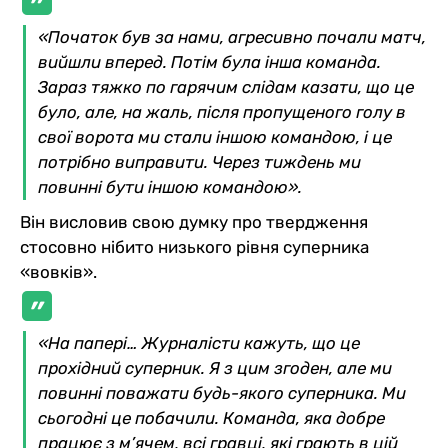
«Початок був за нами, агресивно почали матч,
вийшли вперед. Потім була інша команда.
Зараз тяжко по гарячим слідам казати, що це
було, але, на жаль, після пропущеного голу в
свої ворота ми стали іншою командою, і це
потрібно виправити. Через тиждень ми
повинні бути іншою командою».
Він висловив свою думку про твердження
стосовно нібито низького рівня суперника
«вовків».
«На папері… Журналісти кажуть, що це
прохідний суперник. Я з цим згоден, але ми
повинні поважати будь-якого суперника. Ми
сьогодні це побачили. Команда, яка добре
працює з м’ячем, всі гравці, які грають в цій