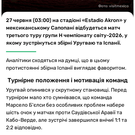
Казино
Фото: visitmexico
27 червня (03:00) на стадіоні «Estadio Akron» у
мексиканському Сапопані відбудеться матч
третього туру групи Н чемпіонату світу-2026, у
якому зустрінуться збірні Уругваю та Іспанії.
Аналітики сходяться на думці, що в цьому
протистоянні збірна Іспанії виглядає фаворитом.
Турнірне положення і мотивація команд
Уругвай опинився у скрутному становищі. Перед
турніром мало хто сумнівався, що команда
Марсело Б'єлси без особливих проблем набере
шість очок у матчах проти Саудівської Аравії та
Кабо-Верде, але зустрічі завершился внічиї 1:1 та
2:2 відповідно.