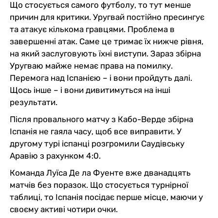
Що стосується самого футболу, то тут менше
причин для критики. Уругвай постійно пресингує
та атакує кількома гравцями. Проблема в
завершенні атак. Саме це тримає їх нижче рівня,
на який заслуговують їхні виступи. Зараз збірна
Уругваю майже немає права на помилку.
Перемога над Іспанією – і вони пройдуть далі.
Щось інше – і вони дивитимуться на інші
результати.
Після провального матчу з Кабо-Верде збірна
Іспанія не гаяла часу, щоб все виправити. У
другому турі іспанці розгромили Саудівську
Аравію з рахунком 4:0.
Команда Луїса Де ла Фуенте вже дванадцять
матчів без поразок. Що стосується турнірної
таблиці, то Іспанія посідає перше місце, маючи у
своєму активі чотири очки.