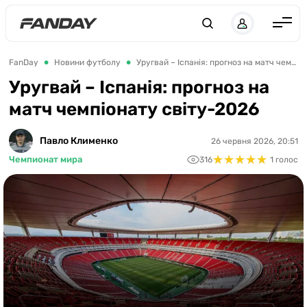
UK
RU
Англія
FanDay
Новини футболу
Уругвай – Іспанія: прогноз на матч чемпіонату світу-2026
Іспанія
Уругвай – Іспанія: прогноз на
матч чемпіонату світу-2026
Німеччина
Італія
Павло Клименко
26 червня 2026, 20:51
★
★
★
★
★
★
★
★
★
★
Франція
Чемпионат мира
316
1 голос
Україна
ЛЧ
ЛЕ
ЧЕ-2028
Букмекери