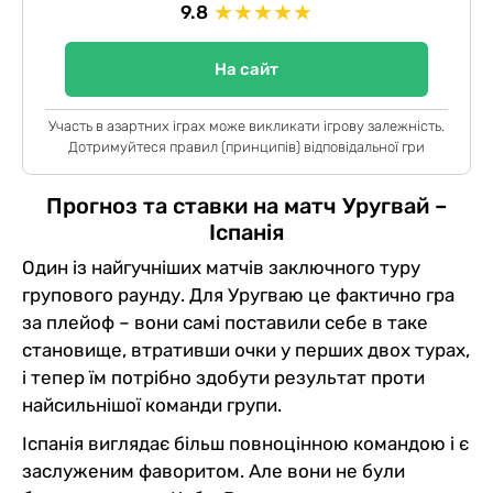
★
★
★
★
★
9.8
На сайт
Участь в азартних іграх може викликати ігрову залежність.
Дотримуйтеся правил (принципів) відповідальної гри
Прогноз та ставки на матч Уругвай –
Іспанія
Один із найгучніших матчів заключного туру
групового раунду. Для Уругваю це фактично гра
за плейоф – вони самі поставили себе в таке
становище, втративши очки у перших двох турах,
і тепер їм потрібно здобути результат проти
найсильнішої команди групи.
Іспанія виглядає більш повноцінною командою і є
заслуженим фаворитом. Але вони не були