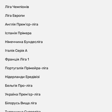
Ліга Чемпіонів
Ліга Европи
Англія Прем'єр-ліга
Іспанія Прімера
Німеччина Бундесліга
Італія Серія А
Франція Ліга 1
Португалія Прімейра-ліга
Нідерланди Ередівізі
Бельгія Про-ліга
Україна Прем'єр-ліга
Білорусь Вища ліга
Туреччина Суперліга