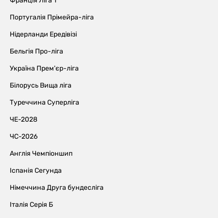
Франція Ліга 1
Португалія Прімейра-ліга
Нідерланди Ередівізі
Бельгія Про-ліга
Україна Прем'єр-ліга
Білорусь Вища ліга
Туреччина Суперліга
ЧЕ-2028
ЧС-2026
Англія Чемпіоншип
Іспанія Сегунда
Німеччина Друга бундесліга
Італія Серія Б