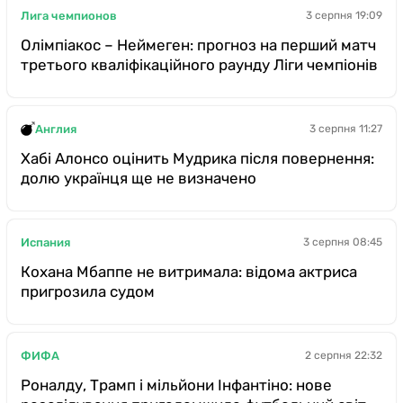
Лига чемпионов
3 серпня 19:09
Олімпіакос – Неймеген: прогноз на перший матч
третього кваліфікаційного раунду Ліги чемпіонів
Англия
3 серпня 11:27
Хабі Алонсо оцінить Мудрика після повернення:
долю українця ще не визначено
Испания
3 серпня 08:45
Кохана Мбаппе не витримала: відома актриса
пригрозила судом
ФИФА
2 серпня 22:32
Роналду, Трамп і мільйони Інфантіно: нове