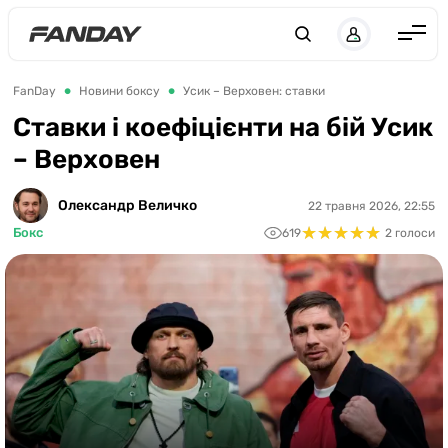
UK
RU
Англія
FanDay
Новини боксу
Усик – Верховен: ставки
Іспанія
Ставки і коефіцієнти на бій Усик
– Верховен
Німеччина
Італія
Олександр Величко
22 травня 2026, 22:55
★
★
★
★
★
★
★
★
★
★
Франція
Бокс
619
2 голоси
Україна
ЛЧ
ЛЕ
ЧЕ-2028
Букмекери