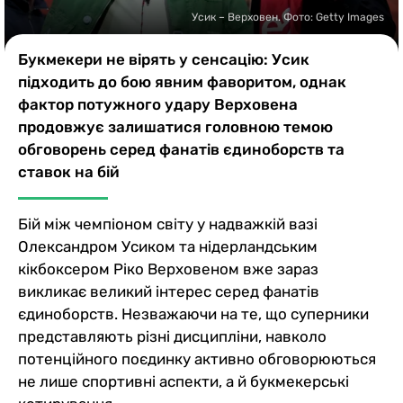
Казино
Усик – Верховен. Фото: Getty Images
Букмекери не вірять у сенсацію: Усик
підходить до бою явним фаворитом, однак
фактор потужного удару Верховена
продовжує залишатися головною темою
обговорень серед фанатів єдиноборств та
ставок на бій
Бій між чемпіоном світу у надважкій вазі
Олександром Усиком та нідерландським
кікбоксером Ріко Верховеном вже зараз
викликає великий інтерес серед фанатів
єдиноборств. Незважаючи на те, що суперники
представляють різні дисципліни, навколо
потенційного поєдинку активно обговорюються
не лише спортивні аспекти, а й букмекерські