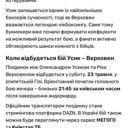
котирування.
Усик залишається одним із найсильніших
боксерів сучасності, тоді як Верховен
вважається легендою кікбоксингу. Саме тому
букмекери вже почали формувати коефіцієнти
на можливий результат бою, а фанати активно
обговорюють шанси кожного з бійців.
Коли відбудеться бій Усик – Верховен
Поєдинок між Олександром Усиком та Ріко
Верховеном відбудеться у суботу,
23 травня
, у
єгипетській Гізі. Орієнтовний початок головного
бою вечора – близько
21:45 за київським часом
після завершення андеркарду.
Офіційним транслятором поєдинку стане
стримінгова платформа DAZN. В Україні бій також
можна буде переглянути через сервіс
МЕГОГО
та
Київстар ТБ
.