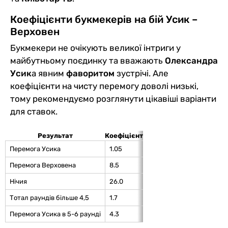
Коефіцієнти букмекерів на бій Усик –
Верховен
Букмекери не очікують великої інтриги у
майбутньому поєдинку та вважають
Олександра
Усик
а явним
фаворитом
зустрічі. Але
коефіцієнти на чисту перемогу доволі низькі,
тому рекомендуємо розглянути цікавіші варіанти
для ставок.
Результат
Коефіцієнт
Перемога Усика
1.05
Перемога Верховена
8.5
Нічия
26.0
Тотал раундів більше 4,5
1.7
Перемога Усика в 5-6 раунді
4.3