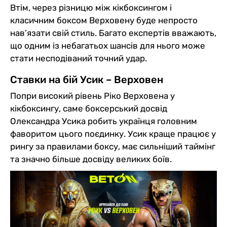
Втім, через різницю між кікбоксингом і
класичним боксом Верховену буде непросто
нав’язати свій стиль. Багато експертів вважають,
що одним із небагатьох шансів для нього може
стати несподіваний точний удар.
Ставки на бій Усик – Верховен
Попри високий рівень Ріко Верховена у
кікбоксингу, саме боксерський досвід
Олександра Усика робить українця головним
фаворитом цього поєдинку. Усик краще працює у
рингу за правилами боксу, має сильніший таймінг
та значно більше досвіду великих боїв.