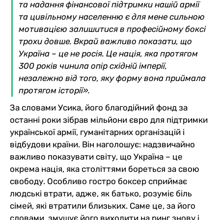
та надання фінансової підтримки нашій армії
та цивільному населенню є для мене сильною
мотивацією залишитися в професійному боксі
трохи довше. Вкрай важливо показати, що
Україна – це не росія. Це нація, яка протягом
300 років чинила опір східній імперії,
незалежно від того, яку форму вона приймала
протягом історії».
За словами Усика, його благодійний фонд за
останні роки зібрав мільйони євро для підтримки
української армії, гуманітарних організацій і
відбудови країни. Він наголошує: надзвичайно
важливо показувати світу, що Україна – це
окрема нація, яка століттями бореться за свою
свободу. Особливо гостро боксер сприймає
людські втрати, адже, як батько, розуміє біль
сімей, які втратили близьких. Саме це, за його
словами, змушує його виходити на ринг знову і