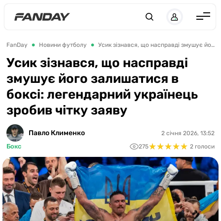
UK
RU
Англія
FanDay
Новини футболу
Усик зізнався, що насправді змушує його залишатися в боксі: легендарний українець зробив чітку заяву
Іспанія
Усик зізнався, що насправді
змушує його залишатися в
Німеччина
боксі: легендарний українець
Італія
зробив чітку заяву
Франція
Україна
Павло Клименко
2 січня 2026, 13:52
★
★
★
★
★
★
★
★
★
★
Бокс
275
2 голоси
ЛЧ
ЛЕ
ЧЕ-2028
Букмекери