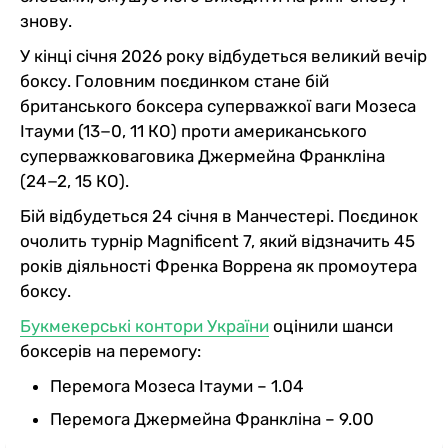
знову.
У кінці січня 2026 року відбудеться великий вечір
боксу. Головним поєдинком стане бій
британського боксера суперважкої ваги Мозеса
Ітауми (13−0, 11 КО) проти американського
суперважковаговика Джермейна Франкліна
(24−2, 15 КО).
Бій відбудеться 24 січня в Манчестері. Поєдинок
очолить турнір Magnificent 7, який відзначить 45
років діяльності Френка Воррена як промоутера
боксу.
Букмекерські контори України
оцінили шанси
боксерів на перемогу:
Перемога Мозеса Ітауми – 1.04
Перемога Джермейна Франкліна – 9.00