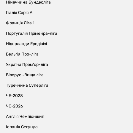
Німеччина Бундесліга
Італія Серія А
Франція Ліга 1
Португалія Прімейра-ліга
Нідерланди Ередівізі
Бельгія Про-ліга
Україна Прем'єр-ліга
Білорусь Вища ліга
Туреччина Суперліга
ЧЕ-2028
ЧС-2026
Англія Чемпіоншип
Іспанія Сегунда