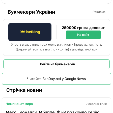
Букмекери України
Реклама
250000 грн за депозит
На сайт
Участь в азартних іграх може викликати ігрову залежність.
Дотримуйтеся правил (принципів) відповідальної гри
Рейтинг букмекерів
Читайте FanDay.net у Google News
Стрічка новин
Чемпионат мира
7 серпня 19:58
Мессі, Роналду, Мбаппе: ФБР розкрило серію