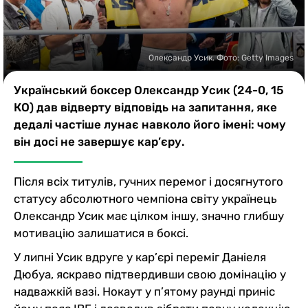
Казино
Олександр Усик. Фото: Getty Images
Український боксер Олександр Усик (24-0, 15
КО) дав відверту відповідь на запитання, яке
дедалі частіше лунає навколо його імені: чому
він досі не завершує кар’єру.
Після всіх титулів, гучних перемог і досягнутого
статусу абсолютного чемпіона світу українець
Олександр Усик має цілком іншу, значно глибшу
мотивацію залишатися в боксі.
У липні Усик вдруге у кар’єрі переміг Даніеля
Дюбуа, яскраво підтвердивши свою домінацію у
надважкій вазі. Нокаут у п’ятому раунді приніс