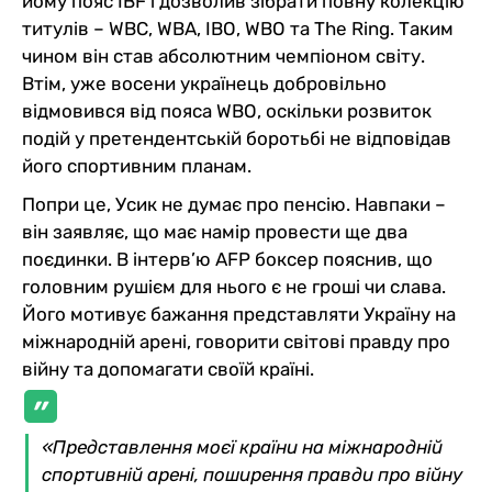
йому пояс IBF і дозволив зібрати повну колекцію
титулів – WBC, WBA, IBO, WBO та The Ring. Таким
чином він став абсолютним чемпіоном світу.
Втім, уже восени українець добровільно
відмовився від пояса WBO, оскільки розвиток
подій у претендентській боротьбі не відповідав
його спортивним планам.
Попри це, Усик не думає про пенсію. Навпаки –
він заявляє, що має намір провести ще два
поєдинки. В інтерв’ю AFP боксер пояснив, що
головним рушієм для нього є не гроші чи слава.
Його мотивує бажання представляти Україну на
міжнародній арені, говорити світові правду про
війну та допомагати своїй країні.
«Представлення моєї країни на міжнародній
спортивній арені, поширення правди про війну