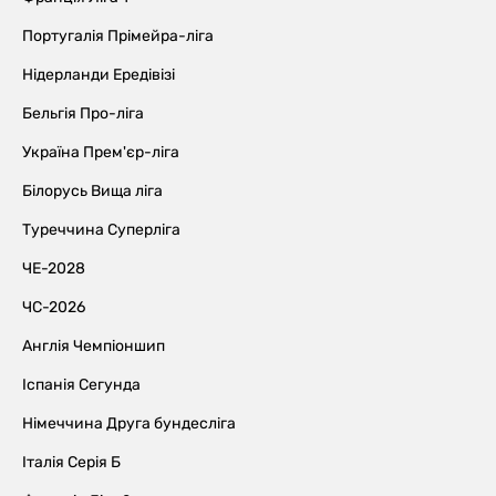
Португалія Прімейра-ліга
Нідерланди Ередівізі
Бельгія Про-ліга
Україна Прем'єр-ліга
Білорусь Вища ліга
Туреччина Суперліга
ЧЕ-2028
ЧС-2026
Англія Чемпіоншип
Іспанія Сегунда
Німеччина Друга бундесліга
Італія Серія Б