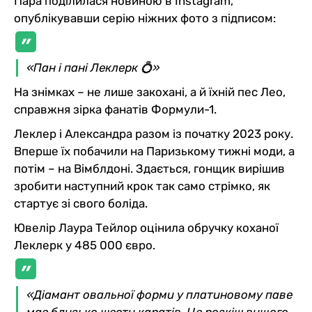
Пара поділилася новиною в Instagram,
опублікувавши серію ніжних фото з підписом:
«Пан і пані Леклерк 💍»
На знімках – не лише закохані, а й їхній пес Лео,
справжня зірка фанатів Формули-1.
Леклер і Александра разом із початку 2023 року.
Вперше їх побачили на Паризькому тижні моди, а
потім – на Вімблдоні. Здається, гонщик вирішив
зробити наступний крок так само стрімко, як
стартує зі свого боліда.
Ювелір Лаура Тейлор оцінила обручку коханої
Леклерк у 485 000 євро.
«Діамант овальної форми у платиновому паве
має близько шести каратів. Це розкіш вищого