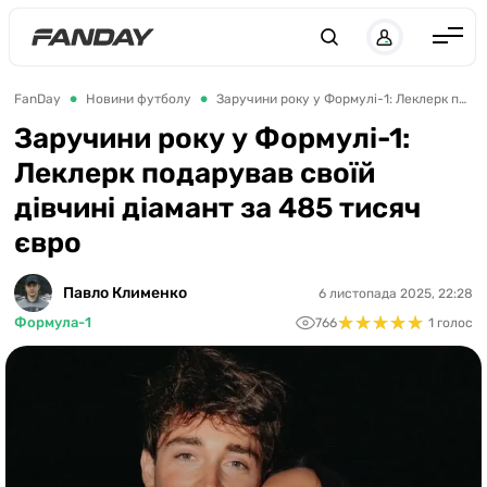
UK
RU
Англія
FanDay
Новини футболу
Заручини року у Формулі-1: Леклерк подарував своїй дівчині діамант за 485 тисяч євро
Іспанія
Заручини року у Формулі-1:
Леклерк подарував своїй
Німеччина
дівчині діамант за 485 тисяч
Італія
євро
Франція
Україна
Павло Клименко
6 листопада 2025, 22:28
★
★
★
★
★
★
★
★
★
★
Формула-1
766
1 голос
ЛЧ
ЛЕ
ЧЕ-2028
Букмекери