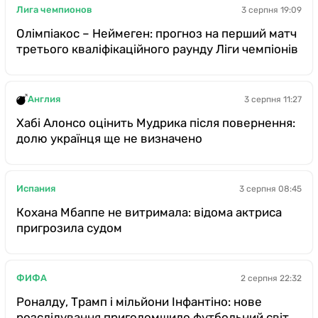
Лига чемпионов
3 серпня 19:09
Олімпіакос – Неймеген: прогноз на перший матч
третього кваліфікаційного раунду Ліги чемпіонів
Англия
3 серпня 11:27
Хабі Алонсо оцінить Мудрика після повернення:
долю українця ще не визначено
Испания
3 серпня 08:45
Кохана Мбаппе не витримала: відома актриса
пригрозила судом
ФИФА
2 серпня 22:32
Роналду, Трамп і мільйони Інфантіно: нове
розслідування приголомшило футбольний світ