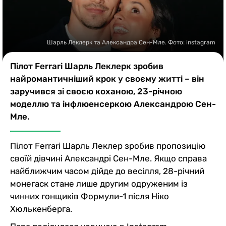
Казино
Шарль Леклерк та Александра Сен-Мле. Фото: instagram
Пілот Ferrari Шарль Леклерк зробив
найромантичніший крок у своєму житті – він
заручився зі своєю коханою, 23-річною
моделлю та інфлюенсеркою Александрою Сен-
Мле.
Пілот Ferrari Шарль Леклер зробив пропозицію
своїй дівчині Александрі Сен-Мле. Якщо справа
найближчим часом дійде до весілля, 28-річний
монегаск стане лише другим одруженим із
чинних гонщиків Формули-1 після Ніко
Хюлькенберга.