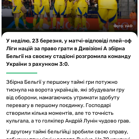
Казино
Фото: УАФ
У неділю, 23 березня, у матчі-відповіді плей-оф
Ліги націй за право грати в Дивізіоні А збірна
Бельгії на своєму стадіоні розгромила команду
України з рахунком 3:0.
Збірна Бельгії у першому таймі гри потужно
тиснула на ворота українців, які збудували гру
від оборони, намагаючись утримати здобуту
перевагу в першому поєдинку. Господарі
створили кілька моментів, але то точність
кульгала, а то голкіпер Андрій Лунін чудово грав.
У другому таймі бельгійці зробили свою справу,