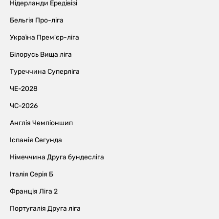
Нідерланди Ередівізі
Бельгія Про-ліга
Україна Прем'єр-ліга
Білорусь Вища ліга
Туреччина Суперліга
ЧЕ-2028
ЧС-2026
Англія Чемпіоншип
Іспанія Сегунда
Німеччина Друга бундесліга
Італія Серія Б
Франція Ліга 2
Португалія Друга ліга