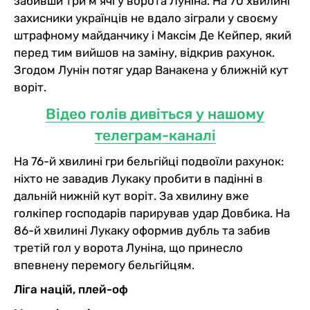
забивши три м'ячі у ворота Луніна. На 70 хвилині
захисники українців не вдало зіграли у своєму
штрафному майданчику і Максім Де Кейпер, який
перед тим вийшов на заміну, відкрив рахунок.
Згодом Лунін потяг удар Ванакена у ближній кут
воріт.
Відео голів дивіться у нашому
телеграм-каналі
На 76-й хвилині гри бельгійці подвоїли рахунок:
ніхто не завадив Лукаку пробити в падінні в
дальній нижній кут воріт. За хвилину вже
голкіпер господарів парирував удар Довбика. На
86-й хвилині Лукаку оформив дубль та забив
третій гол у ворота Луніна, що принесло
впевнену перемогу бельгійцям.
Ліга націй, плей-оф