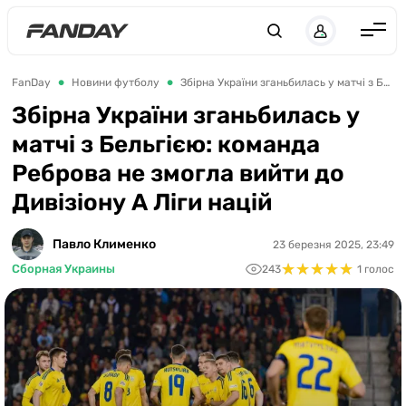
UK
RU
Англія
FanDay
Новини футболу
Збірна України зганьбилась у матчі з Бельгією: команда Реброва не змогла вийти до Дивізіону А Ліги націй
Іспанія
Збірна України зганьбилась у
матчі з Бельгією: команда
Німеччина
Реброва не змогла вийти до
Італія
Дивізіону А Ліги націй
Франція
Україна
Павло Клименко
23 березня 2025, 23:49
★
★
★
★
★
★
★
★
★
★
Сборная Украины
243
1 голос
ЛЧ
ЛЕ
ЧЕ-2028
Букмекери