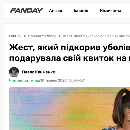
Англія
Іспанія
Німеччина
FanDay
Новини футболу
Жест, який підкорив уболівальників: п
Жест, який підкорив уболі
подарувала свій квиток на 
Павло Клименко
Чемпионат мира
30 травня 2026, 13:37
81