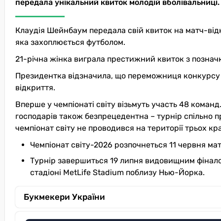
передала унікальний квиток молодій вболівальниці.
Клаудія Шейнбаум передала свій квиток на матч-відк
яка захоплюється футболом.
21-річна жінка виграла престижний квиток з познач
Президентка відзначила, що переможниця конкурсу 
відкриття.
Вперше у чемпіонаті світу візьмуть участь 48 команд. 
господарів також безпрецедентна – турнір спільно 
чемпіонат світу не проводився на території трьох кра
Чемпіонат світу-2026 розпочнеться 11 червня м
Турнір завершиться 19 липня видовищним фінало
стадіоні MetLife Stadium поблизу Нью-Йорка.
Букмекери України