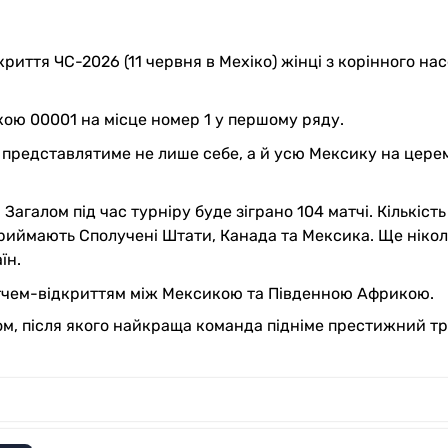
риття ЧС-2026 (11 червня в Мехіко) жінці з корінного на
кою 00001 на місце номер 1 у першому ряду.
представлятиме не лише себе, а й усю Мексику на церем
Загалом під час турніру буде зіграно 104 матчі. Кількість
приймають Сполучені Штати, Канада та Мексика. Ще ніко
їн.
атчем-відкриттям між Мексикою та Південною Африкою.
м, після якого найкраща команда підніме престижний т