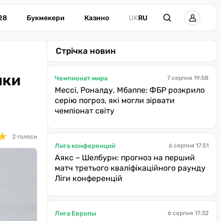
28
Букмекери
Казино
UK
RU
Стрічка новин
ики
Чемпионат мира
7 серпня 19:58
Мессі, Роналду, Мбаппе: ФБР розкрило
серію погроз, які могли зірвати
чемпіонат світу
★
★
2 голоси
Лига конференций
6 серпня 17:51
Аякс – Шелбурн: прогноз на перший
матч третього кваліфікаційного раунду
Ліги конференцій
Лига Европы
6 серпня 17:32