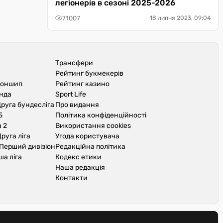
легіонерів в сезоні 2025-2026
71007
18 липня 2023, 09:04
Трансфери
Рейтинг букмекерів
іоншип
Рейтинг казино
унда
Sport Life
руга бундесліга
Про видання
Б
Політика конфіденційності
 2
Використання cookies
руга ліга
Угода користувача
Перший дивізіон
Редакційна політика
ша ліга
Кодекс етики
Наша редакція
Контакти