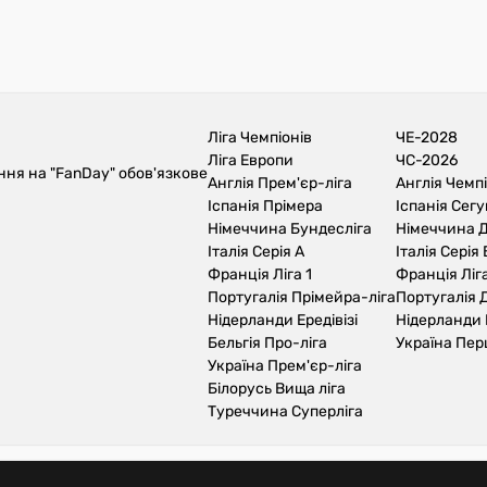
Ліга Чемпіонів
ЧЕ-2028
Ліга Европи
ЧС-2026
ння на "FanDay" обов'язкове
Англія Прем'єр-ліга
Англія Чемп
Іспанія Прімера
Іспанія Сег
Німеччина Бундесліга
Німеччина Д
Італія Серія А
Італія Серія 
Франція Ліга 1
Франція Ліга
Португалія Прімейра-ліга
Португалія Д
Нідерланди Ередівізі
Нідерланди 
Бельгія Про-ліга
Україна Пер
Україна Прем'єр-ліга
Білорусь Вища ліга
Туреччина Суперліга