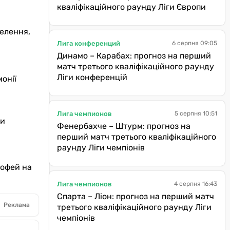
кваліфікаційного раунду Ліги Європи
селення,
Лига конференций
6 серпня 09:05
Динамо – Карабах: прогноз на перший
матч третього кваліфікаційного раунду
Ліги конференцій
онії
Лига чемпионов
5 серпня 10:51
ли
Фенербахче – Штурм: прогноз на
перший матч третього кваліфікаційного
раунду Ліги чемпіонів
рофей на
Лига чемпионов
4 серпня 16:43
Спарта – Ліон: прогноз на перший матч
Реклама
третього кваліфікаційного раунду Ліги
чемпіонів