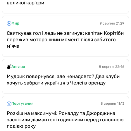
великої кар’єри
Мир
9 серпня 21:29
Святкував гол і ледь не загинув: капітан Корітіби
пережив моторошний момент після забитого
м’яча
Англия
8 серпня 22:46
Мудрик повернувся, але ненадовго? Два клуби
хочуть забрати українця з Челсі в оренду
Португалия
8 серпня 11:13
Розкіш на максимумі: Роналду та Джорджина
засвітили діамантові годинники перед головною
подією року