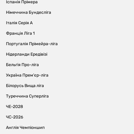
Іспанія Прімера
Німеччина Бундесліга
Італія Серія А
Франція Ліга 1
Португалія Прімейра-ліга
Нідерланди Ередівізі
Бельгія Про-ліга
Україна Прем'єр-ліга
Білорусь Вища ліга
Туреччина Суперліга
ЧЕ-2028
ЧС-2026
Англія Чемпіоншип