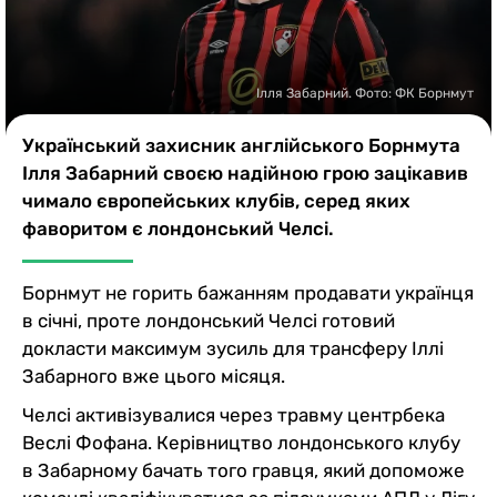
Казино
Ілля Забарний. Фото: ФК Борнмут
Український захисник англійського Борнмута
Ілля Забарний своєю надійною грою зацікавив
чимало європейських клубів, серед яких
фаворитом є лондонський Челсі.
Борнмут не горить бажанням продавати українця
в січні, проте лондонський Челсі готовий
докласти максимум зусиль для трансферу Іллі
Забарного вже цього місяця.
Челсі активізувалися через травму центрбека
Веслі Фофана. Керівництво лондонського клубу
в Забарному бачать того гравця, який допоможе