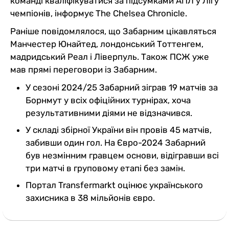
команді кваліфікуватися за підсумками АПЛ у Лігу
чемпіонів, інформує The Chelsea Chronicle.
Раніше повідомлялося, що Забарним цікавляться
Манчестер Юнайтед, лондонський Тоттенгем,
мадридський Реал і Ліверпуль. Також ПСЖ уже
мав прямі переговори із Забарним.
У сезоні 2024/25 Забарний зіграв 19 матчів за
Борнмут у всіх офіційних турнірах, хоча
результативними діями не відзначився.
У складі збірної України він провів 45 матчів,
забивши один гол. На Євро-2024 Забарний
був незмінним гравцем основи, відігравши всі
три матчі в груповому етапі без замін.
Портал Transfermarkt оцінює українського
захисника в 38 мільйонів євро.