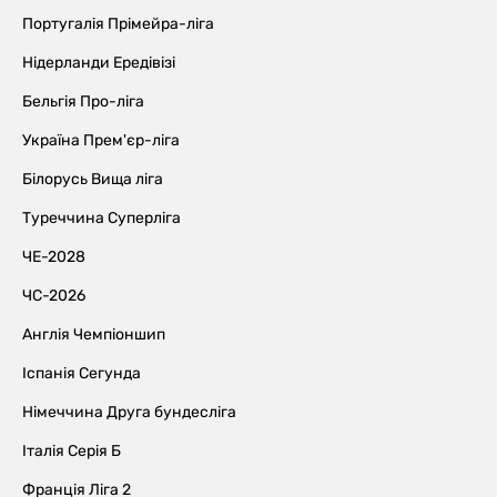
Португалія Прімейра-ліга
Нідерланди Ередівізі
Бельгія Про-ліга
Україна Прем'єр-ліга
Білорусь Вища ліга
Туреччина Суперліга
ЧЕ-2028
ЧС-2026
Англія Чемпіоншип
Іспанія Сегунда
Німеччина Друга бундесліга
Італія Серія Б
Франція Ліга 2