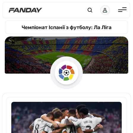
UK
RU
Англія
Чемпіонат Іспанії з футболу: Ла Ліга
Іспанія
Німеччина
Італія
Франція
Україна
ЛЧ
ЛЕ
ЧЕ-2028
Букмекери