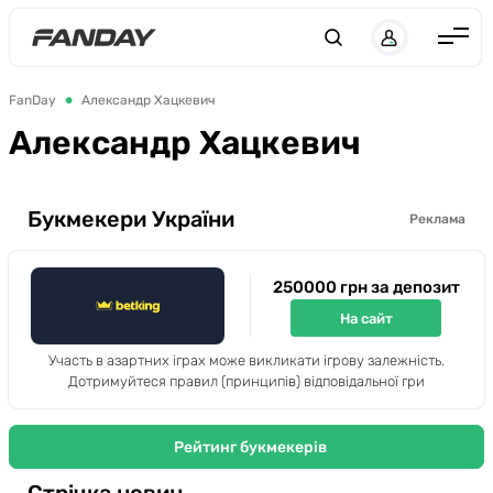
UK
RU
Англія
FanDay
Александр Хацкевич
Іспанія
Александр Хацкевич
Німеччина
Італія
Букмекери України
Реклама
Франція
250000 грн за депозит
Україна
На сайт
ЛЧ
Участь в азартних іграх може викликати ігрову залежність.
ЛЕ
Дотримуйтеся правил (принципів) відповідальної гри
ЧЕ-2028
Рейтинг букмекерів
Букмекери
Стрічка новин