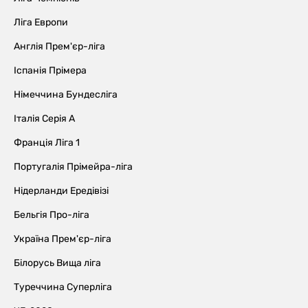
Ліга Европи
Англія Прем'єр-ліга
Іспанія Прімера
Німеччина Бундесліга
Італія Серія А
Франція Ліга 1
Португалія Прімейра-ліга
Нідерланди Ередівізі
Бельгія Про-ліга
Україна Прем'єр-ліга
Білорусь Вища ліга
Туреччина Суперліга